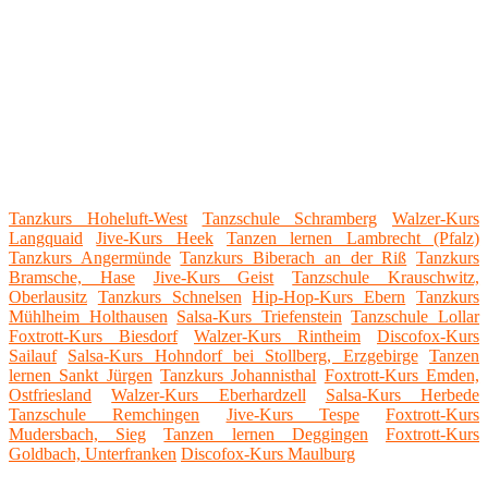
Tanzkurs Hoheluft-West
Tanzschule Schramberg
Walzer-Kurs
Langquaid
Jive-Kurs Heek
Tanzen lernen Lambrecht (Pfalz)
Tanzkurs Angermünde
Tanzkurs Biberach an der Riß
Tanzkurs
Bramsche, Hase
Jive-Kurs Geist
Tanzschule Krauschwitz,
Oberlausitz
Tanzkurs Schnelsen
Hip-Hop-Kurs Ebern
Tanzkurs
Mühlheim Holthausen
Salsa-Kurs Triefenstein
Tanzschule Lollar
Foxtrott-Kurs Biesdorf
Walzer-Kurs Rintheim
Discofox-Kurs
Sailauf
Salsa-Kurs Hohndorf bei Stollberg, Erzgebirge
Tanzen
lernen Sankt Jürgen
Tanzkurs Johannisthal
Foxtrott-Kurs Emden,
Ostfriesland
Walzer-Kurs Eberhardzell
Salsa-Kurs Herbede
Tanzschule Remchingen
Jive-Kurs Tespe
Foxtrott-Kurs
Mudersbach, Sieg
Tanzen lernen Deggingen
Foxtrott-Kurs
Goldbach, Unterfranken
Discofox-Kurs Maulburg