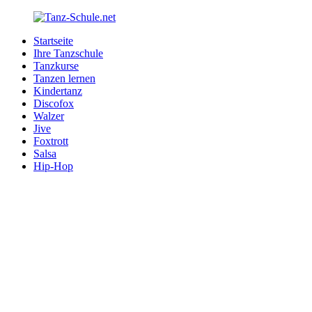
Zurück
zum
Startseite
Inhalt
Tanz-
Ihre
Ihre Tanzschule
Schule.net
Tanzschule
Tanzkurse
im
Tanzen lernen
Internet
Kindertanz
Discofox
Walzer
Jive
Foxtrott
Salsa
Hip-Hop