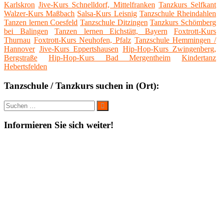
Karlskron
Jive-Kurs Schnelldorf, Mittelfranken
Tanzkurs Selfkant
Walzer-Kurs Maßbach
Salsa-Kurs Leisnig
Tanzschule Rheindahlen
Tanzen lernen Coesfeld
Tanzschule Ditzingen
Tanzkurs Schömberg
bei Balingen
Tanzen lernen Eichstätt, Bayern
Foxtrott-Kurs
Thurnau
Foxtrott-Kurs Neuhofen, Pfalz
Tanzschule Hemmingen /
Hannover
Jive-Kurs Eppertshausen
Hip-Hop-Kurs Zwingenberg,
Bergstraße
Hip-Hop-Kurs Bad Mergentheim
Kindertanz
Hebertsfelden
Tanzschule / Tanzkurs suchen in (Ort):
Suche
Suchen
nach:
Informieren Sie sich weiter!