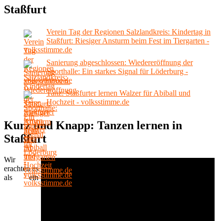
Staßfurt
Verein Tag der Regionen Salzlandkreis: Kindertag in
Staßfurt: Riesiger Ansturm beim Fest im Tiergarten -
volksstimme.de
Sanierung abgeschlossen: Wiedereröffnung der
Sporthalle: Ein starkes Signal für Löderburg -
volksstimme.de
Tanz: Staßfurter lernen Walzer für Abiball und
Hochzeit - volksstimme.de
Kurz und Knapp: Tanzen lernen in
Staßfurt
Wir
erachten es
als ein