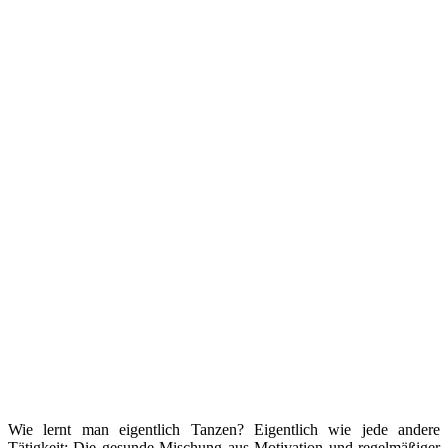
Wie lernt man eigentlich Tanzen? Eigentlich wie jede andere
Tätigkeit: Die gesunde Mischung aus Motivation und regelmäßiger