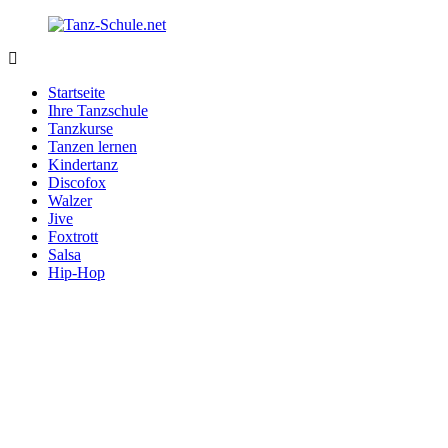
Zurück
zum
Inhalt
Tanz-
Ihre
Schule.net
Tanzschule
Startseite
im
Ihre Tanzschule
Internet
Tanzkurse
Tanzen lernen
Kindertanz
Discofox
Walzer
Jive
Foxtrott
Salsa
Hip-Hop