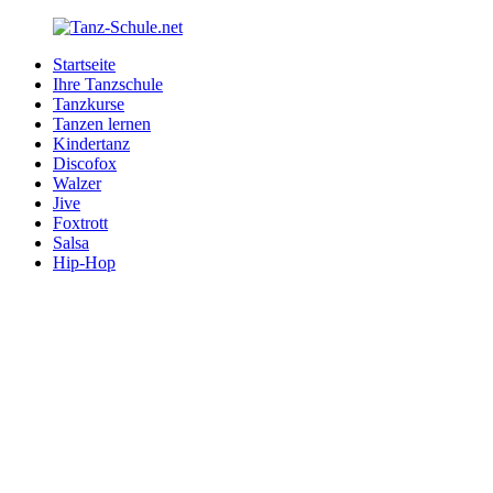
Zurück
zum
Startseite
Inhalt
Tanz-
Ihre
Ihre Tanzschule
Schule.net
Tanzschule
Tanzkurse
im
Tanzen lernen
Internet
Kindertanz
Discofox
Walzer
Jive
Foxtrott
Salsa
Hip-Hop