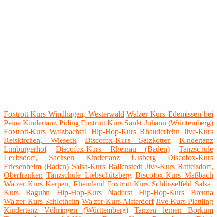
Foxtrott-Kurs Windhagen, Westerwald
Walzer-Kurs Edemissen bei
Peine
Kindertanz Piding
Foxtrott-Kurs Sankt Johann (Württemberg)
Foxtrott-Kurs Walzbachtal
Hip-Hop-Kurs Rhauderfehn
Jive-Kurs
Reiskirchen, Wieseck
Discofox-Kurs Salzkotten
Kindertanz
Limburgerhof
Discofox-Kurs Rheinau (Baden)
Tanzschule
Leubsdorf, Sachsen
Kindertanz Ursberg
Discofox-Kurs
Friesenheim (Baden)
Salsa-Kurs Ballenstedt
Jive-Kurs Rattelsdorf,
Oberfranken
Tanzschule Liebschützberg
Discofox-Kurs Maßbach
Walzer-Kurs Kerpen, Rheinland
Foxtrott-Kurs Schlüsselfeld
Salsa-
Kurs Raguhn
Hip-Hop-Kurs Nadorst
Hip-Hop-Kurs Breuna
Walzer-Kurs Schlotheim
Walzer-Kurs Alsterdorf
Jive-Kurs Plattling
Kindertanz Vöhringen (Württemberg)
Tanzen lernen Borkum