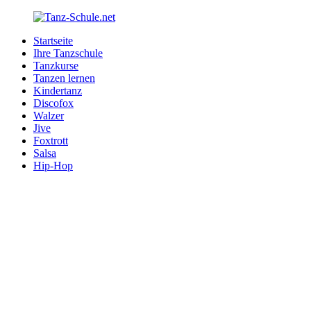
Zurück
zum
Startseite
Inhalt
Tanz-
Ihre
Ihre Tanzschule
Schule.net
Tanzschule
Tanzkurse
im
Tanzen lernen
Internet
Kindertanz
Discofox
Walzer
Jive
Foxtrott
Salsa
Hip-Hop