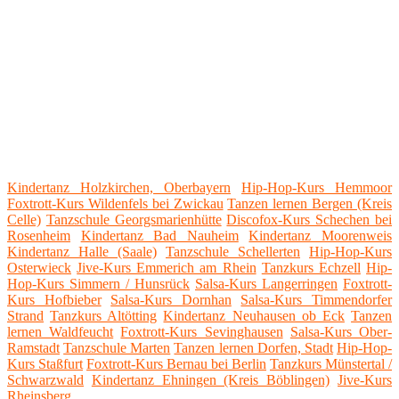
Kindertanz Holzkirchen, Oberbayern
Hip-Hop-Kurs Hemmoor
Foxtrott-Kurs Wildenfels bei Zwickau
Tanzen lernen Bergen (Kreis
Celle)
Tanzschule Georgsmarienhütte
Discofox-Kurs Schechen bei
Rosenheim
Kindertanz Bad Nauheim
Kindertanz Moorenweis
Kindertanz Halle (Saale)
Tanzschule Schellerten
Hip-Hop-Kurs
Osterwieck
Jive-Kurs Emmerich am Rhein
Tanzkurs Echzell
Hip-
Hop-Kurs Simmern / Hunsrück
Salsa-Kurs Langerringen
Foxtrott-
Kurs Hofbieber
Salsa-Kurs Dornhan
Salsa-Kurs Timmendorfer
Strand
Tanzkurs Altötting
Kindertanz Neuhausen ob Eck
Tanzen
lernen Waldfeucht
Foxtrott-Kurs Sevinghausen
Salsa-Kurs Ober-
Ramstadt
Tanzschule Marten
Tanzen lernen Dorfen, Stadt
Hip-Hop-
Kurs Staßfurt
Foxtrott-Kurs Bernau bei Berlin
Tanzkurs Münstertal /
Schwarzwald
Kindertanz Ehningen (Kreis Böblingen)
Jive-Kurs
Rheinsberg