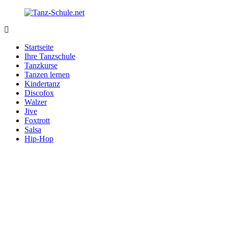
Zurück
zum
Inhalt
Tanz-
Ihre
Schule.net
Tanzschule
Startseite
im
Ihre Tanzschule
Internet
Tanzkurse
Tanzen lernen
Kindertanz
Discofox
Walzer
Jive
Foxtrott
Salsa
Hip-Hop