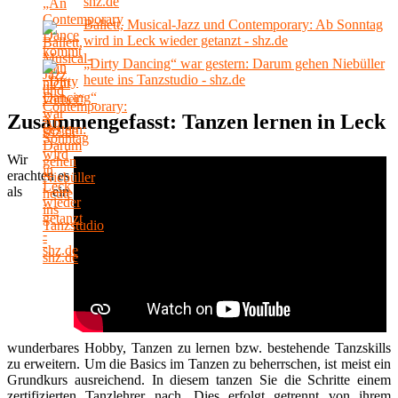
shz.de
Ballett, Musical-Jazz und Contemporary: Ab Sonntag
wird in Leck wieder getanzt - shz.de
„Dirty Dancing“ war gestern: Darum gehen Niebüller
heute ins Tanzstudio - shz.de
Zusammengefasst: Tanzen lernen in Leck
Wir
erachten es
als ein
wunderbares Hobby, Tanzen zu lernen bzw. bestehende Tanzskills
zu erweitern. Um die Basics im Tanzen zu beherrschen, ist meist ein
Grundkurs ausreichend. In diesem tanzen Sie die Schritte einem
zertifizierten Tanzlehrer nach. Dies erfolgt getrennt von ihrem