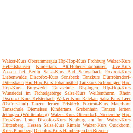
Walzer-Kurs Oberammergau
Hip-Hop-Kurs Frohburg
Walzer-Kurs
Hebertshausen
Kindertanz Alt-Hohenschönhausen
Jive-Kurs
Zossen bei Berlin
Salsa-Kurs Bad Schwalbach
Foxtrott-Kurs
Liebenwalde
Discofox-Kurs Sonsbeck
Tanzkurs Dürrröhrsdorf-
Dittersbach
Hip-Hop-Kurs Johannisthal
Tanzkurs Schöningen
Hip-
Hop-Kurs Burgwedel
Tanzschule Bispingen
Hip-Hop-Kurs
Wunsiedel im Fichtelgebirge
Salsa-Kurs Weißenthurm, Rhein
Discofox-Kurs Kelsterbach
Walzer-Kurs Ratekau
Salsa-Kurs Leer
(Ostfriesland)
Tanzen lernen Eriskirch
Foxtrott-Kurs Materborn
Tanzschule Diemelsee
Kindertanz Grebenhain
Tanzen lernen
Jettingen (Württemberg)
Walzer-Kurs Otterndorf, Niederelbe
Hip-
Hop-Kurs Lotte
Discofox-Kurs Neuburg am Inn
Walzer-Kurs
Hüttenberg, Hessen
Salsa-Kurs Rinteln
Walzer-Kurs Quickborn,
Kreis Pinneberg
Discofox-Kurs Hambergen bei Bremen