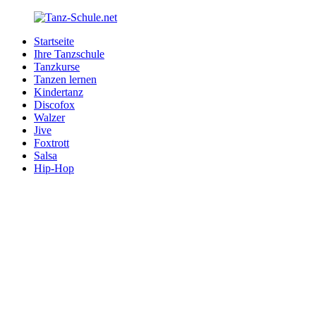
Zurück
zum
Startseite
Inhalt
Tanz-
Ihre
Ihre Tanzschule
Schule.net
Tanzschule
Tanzkurse
im
Tanzen lernen
Internet
Kindertanz
Discofox
Walzer
Jive
Foxtrott
Salsa
Hip-Hop