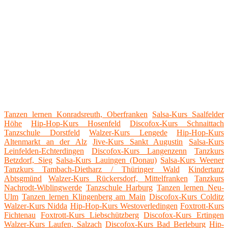
Tanzen lernen Konradsreuth, Oberfranken
Salsa-Kurs Saalfelder
Höhe
Hip-Hop-Kurs Hosenfeld
Discofox-Kurs Schnaittach
Tanzschule Dorstfeld
Walzer-Kurs Lengede
Hip-Hop-Kurs
Altenmarkt an der Alz
Jive-Kurs Sankt Augustin
Salsa-Kurs
Leinfelden-Echterdingen
Discofox-Kurs Langenzenn
Tanzkurs
Betzdorf, Sieg
Salsa-Kurs Lauingen (Donau)
Salsa-Kurs Weener
Tanzkurs Tambach-Dietharz / Thüringer Wald
Kindertanz
Abtsgmünd
Walzer-Kurs Rückersdorf, Mittelfranken
Tanzkurs
Nachrodt-Wiblingwerde
Tanzschule Harburg
Tanzen lernen Neu-
Ulm
Tanzen lernen Klingenberg am Main
Discofox-Kurs Colditz
Walzer-Kurs Nidda
Hip-Hop-Kurs Westoverledingen
Foxtrott-Kurs
Fichtenau
Foxtrott-Kurs Liebschützberg
Discofox-Kurs Ertingen
Walzer-Kurs Laufen, Salzach
Discofox-Kurs Bad Berleburg
Hip-