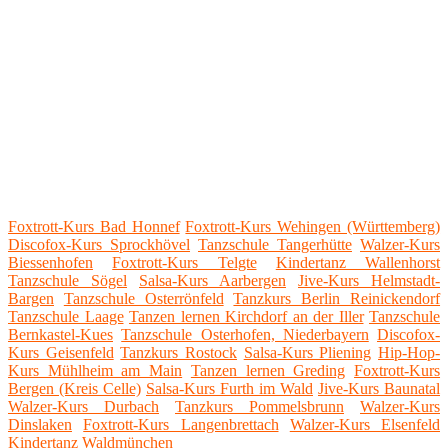
Foxtrott-Kurs Bad Honnef
Foxtrott-Kurs Wehingen (Württemberg)
Discofox-Kurs Sprockhövel
Tanzschule Tangerhütte
Walzer-Kurs
Biessenhofen
Foxtrott-Kurs Telgte
Kindertanz Wallenhorst
Tanzschule Sögel
Salsa-Kurs Aarbergen
Jive-Kurs Helmstadt-
Bargen
Tanzschule Osterrönfeld
Tanzkurs Berlin Reinickendorf
Tanzschule Laage
Tanzen lernen Kirchdorf an der Iller
Tanzschule
Bernkastel-Kues
Tanzschule Osterhofen, Niederbayern
Discofox-
Kurs Geisenfeld
Tanzkurs Rostock
Salsa-Kurs Pliening
Hip-Hop-
Kurs Mühlheim am Main
Tanzen lernen Greding
Foxtrott-Kurs
Bergen (Kreis Celle)
Salsa-Kurs Furth im Wald
Jive-Kurs Baunatal
Walzer-Kurs Durbach
Tanzkurs Pommelsbrunn
Walzer-Kurs
Dinslaken
Foxtrott-Kurs Langenbrettach
Walzer-Kurs Elsenfeld
Kindertanz Waldmünchen