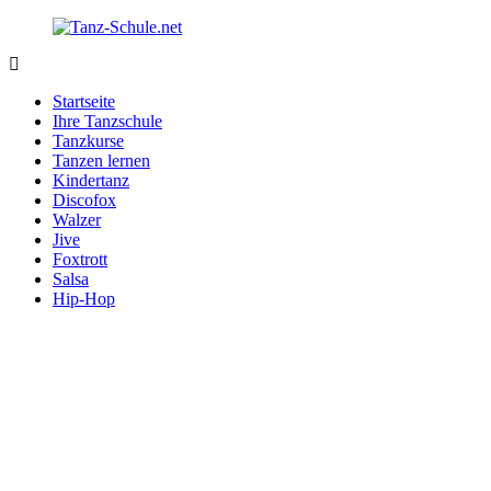
Zurück
zum
Inhalt
Tanz-
Ihre
Schule.net
Tanzschule
Startseite
im
Ihre Tanzschule
Internet
Tanzkurse
Tanzen lernen
Kindertanz
Discofox
Walzer
Jive
Foxtrott
Salsa
Hip-Hop