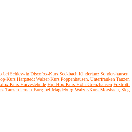
p bei Schleswig
Discofox-Kurs Seckbach
Kindertanz Sondershausen,
op-Kurs Harpstedt
Walzer-Kurs Poppenhausen, Unterfranken
Tanzen
ofox-Kurs Harvestehude
Hip-Hop-Kurs Höhr-Grenzhausen
Foxtrott-
nz
Tanzen lernen Burg bei Magdeburg
Walzer-Kurs Morsbach, Sieg