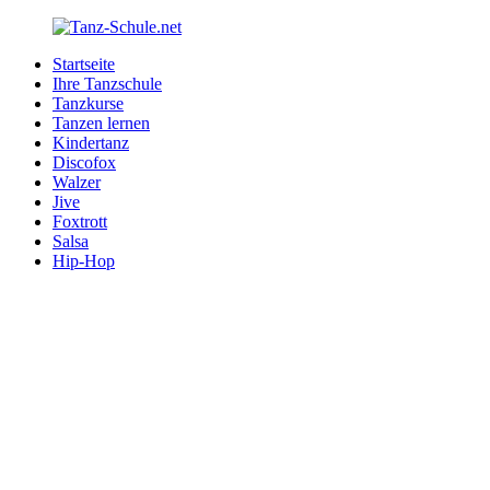
Zurück
zum
Startseite
Inhalt
Tanz-
Ihre
Ihre Tanzschule
Schule.net
Tanzschule
Tanzkurse
im
Tanzen lernen
Internet
Kindertanz
Discofox
Walzer
Jive
Foxtrott
Salsa
Hip-Hop