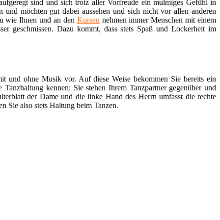
ufgeregt sind und sich trotz aller Vorfreude ein mulmiges Gefühl in
en und möchten gut dabei aussehen und sich nicht vor allen anderen
au wie Ihnen und an den
Kursen
nehmen immer Menschen mit einem
sser geschmissen. Dazu kommt, dass stets Spaß und Lockerheit im
 mit und ohne Musik vor. Auf diese Weise bekommen Sie bereits ein
re Tanzhaltung kennen: Sie stehen Ihrem Tanzpartner gegenüber und
lterblatt der Dame und die linke Hand des Herrn umfasst die rechte
en Sie also stets Haltung beim Tanzen.