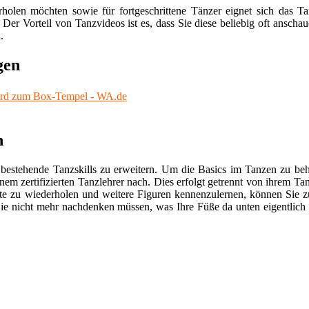
rholen möchten sowie für fortgeschrittene Tänzer eignet sich das Ta
. Der Vorteil von Tanzvideos ist es, dass Sie diese beliebig oft ans
.
gen
ird zum Box-Tempel - WA.de
n
bestehende Tanzskills zu erweitern. Um die Basics im Tanzen zu behe
nem zertifizierten Tanzlehrer nach. Dies erfolgt getrennt von ihrem Ta
e zu wiederholen und weitere Figuren kennenzulernen, können Sie zu
ie nicht mehr nachdenken müssen, was Ihre Füße da unten eigentlich 