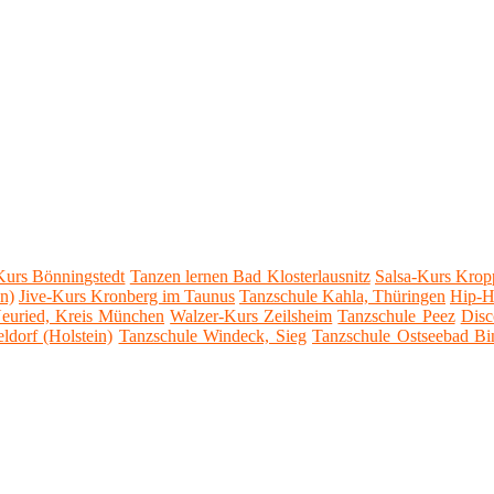
Kurs Bönningstedt
Tanzen lernen Bad Klosterlausnitz
Salsa-Kurs Krop
n)
Jive-Kurs Kronberg im Taunus
Tanzschule Kahla, Thüringen
Hip-H
Neuried, Kreis München
Walzer-Kurs Zeilsheim
Tanzschule Peez
Disc
dorf (Holstein)
Tanzschule Windeck, Sieg
Tanzschule Ostseebad Bi