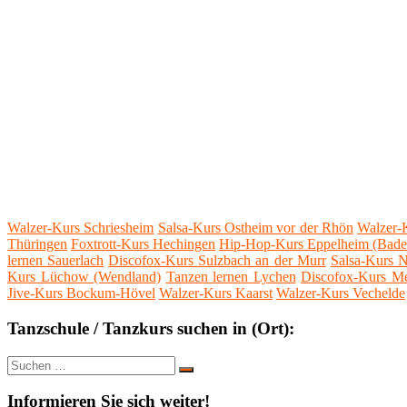
Walzer-Kurs Schriesheim
Salsa-Kurs Ostheim vor der Rhön
Walzer-
Thüringen
Foxtrott-Kurs Hechingen
Hip-Hop-Kurs Eppelheim (Bade
lernen Sauerlach
Discofox-Kurs Sulzbach an der Murr
Salsa-Kurs 
Kurs Lüchow (Wendland)
Tanzen lernen Lychen
Discofox-Kurs Mel
Jive-Kurs Bockum-Hövel
Walzer-Kurs Kaarst
Walzer-Kurs Vechelde
Tanzschule / Tanzkurs suchen in (Ort):
Suche
Suchen
nach:
Informieren Sie sich weiter!