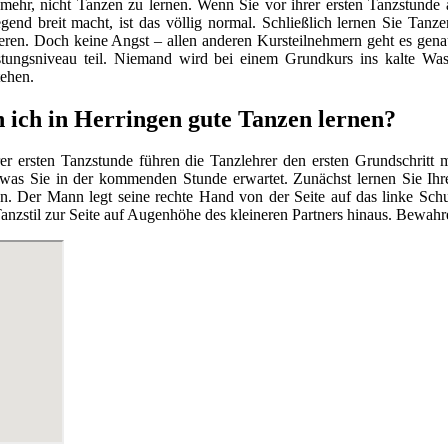
ehr, nicht Tanzen zu lernen. Wenn Sie vor ihrer ersten Tanzstunde a
end breit macht, ist das völlig normal. Schließlich lernen Sie Tanz
eren. Doch keine Angst – allen anderen Kursteilnehmern geht es gen
stungsniveau teil. Niemand wird bei einem Grundkurs ins kalte Wa
tehen.
 ich in Herringen gute Tanzen lernen?
er ersten Tanzstunde führen die Tanzlehrer den ersten Grundschritt
 was Sie in der kommenden Stunde erwartet. Zunächst lernen Sie Ih
n. Der Mann legt seine rechte Hand von der Seite auf das linke Schu
nzstil zur Seite auf Augenhöhe des kleineren Partners hinaus. Bewahr