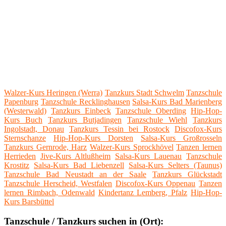
Walzer-Kurs Heringen (Werra)
Tanzkurs Stadt Schwelm
Tanzschule
Papenburg
Tanzschule Recklinghausen
Salsa-Kurs Bad Marienberg
(Westerwald)
Tanzkurs Einbeck
Tanzschule Oberding
Hip-Hop-
Kurs Buch
Tanzkurs Butjadingen
Tanzschule Wiehl
Tanzkurs
Ingolstadt, Donau
Tanzkurs Tessin bei Rostock
Discofox-Kurs
Sternschanze
Hip-Hop-Kurs Dorsten
Salsa-Kurs Großrosseln
Tanzkurs Gernrode, Harz
Walzer-Kurs Sprockhövel
Tanzen lernen
Herrieden
Jive-Kurs Altlußheim
Salsa-Kurs Lauenau
Tanzschule
Krostitz
Salsa-Kurs Bad Liebenzell
Salsa-Kurs Selters (Taunus)
Tanzschule Bad Neustadt an der Saale
Tanzkurs Glückstadt
Tanzschule Herscheid, Westfalen
Discofox-Kurs Oppenau
Tanzen
lernen Rimbach, Odenwald
Kindertanz Lemberg, Pfalz
Hip-Hop-
Kurs Barsbüttel
Tanzschule / Tanzkurs suchen in (Ort):