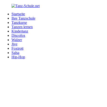
Zurück
zum
Startseite
Inhalt
Tanz-
Ihre
Ihre Tanzschule
Schule.net
Tanzschule
Tanzkurse
im
Tanzen lernen
Internet
Kindertanz
Discofox
Walzer
Jive
Foxtrott
Salsa
Hip-Hop