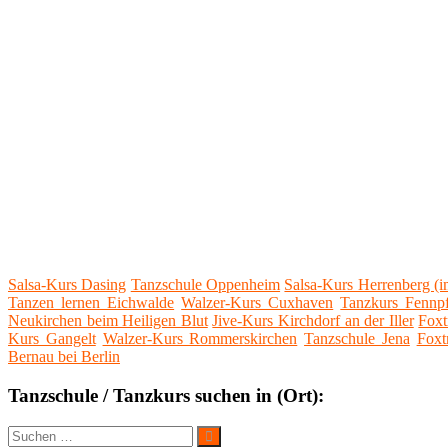
Salsa-Kurs Dasing
Tanzschule Oppenheim
Salsa-Kurs Herrenberg (
Tanzen lernen Eichwalde
Walzer-Kurs Cuxhaven
Tanzkurs Fennp
Neukirchen beim Heiligen Blut
Jive-Kurs Kirchdorf an der Iller
Foxt
Kurs Gangelt
Walzer-Kurs Rommerskirchen
Tanzschule Jena
Foxt
Bernau bei Berlin
Tanzschule / Tanzkurs suchen in (Ort):
Suche
Suchen