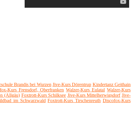
schule Brandis bei Wurzen
Jive-Kurs Dörentrup
Kindertanz Geithain
fox-Kurs Frensdorf, Oberfranken
Walzer-Kurs Eulatal
Walzer-Kurs
n (Allgäu)
Foxtrott-Kurs Schilksee
Jive-Kurs Mittelherwigsdorf
Jive-
ildbad im Schwarzwald
Foxtrott-Kurs Tirschenreuth
Discofox-Kurs