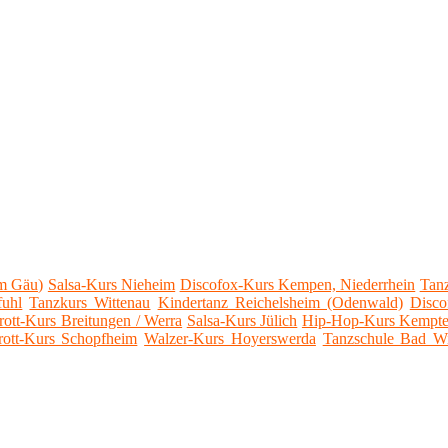
im Gäu)
Salsa-Kurs Nieheim
Discofox-Kurs Kempen, Niederrhein
Tanz
fuhl
Tanzkurs Wittenau
Kindertanz Reichelsheim (Odenwald)
Disco
rott-Kurs Breitungen / Werra
Salsa-Kurs Jülich
Hip-Hop-Kurs Kempte
rott-Kurs Schopfheim
Walzer-Kurs Hoyerswerda
Tanzschule Bad W