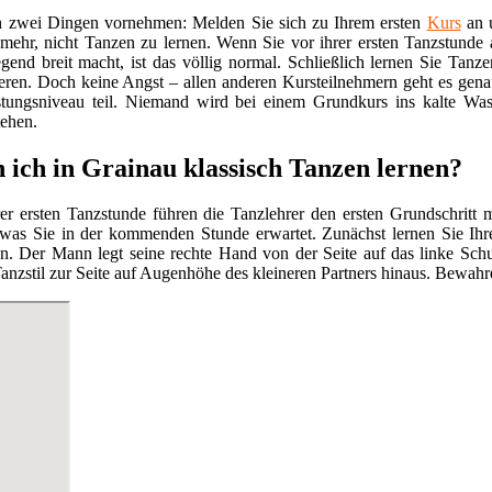
ich zwei Dingen vornehmen: Melden Sie sich zu Ihrem ersten
Kurs
an u
ehr, nicht Tanzen zu lernen. Wenn Sie vor ihrer ersten Tanzstunde a
end breit macht, ist das völlig normal. Schließlich lernen Sie Tanz
eren. Doch keine Angst – allen anderen Kursteilnehmern geht es gen
stungsniveau teil. Niemand wird bei einem Grundkurs ins kalte Wa
tehen.
 ich in Grainau klassisch Tanzen lernen?
er ersten Tanzstunde führen die Tanzlehrer den ersten Grundschritt
 was Sie in der kommenden Stunde erwartet. Zunächst lernen Sie Ih
n. Der Mann legt seine rechte Hand von der Seite auf das linke Schu
nzstil zur Seite auf Augenhöhe des kleineren Partners hinaus. Bewahr