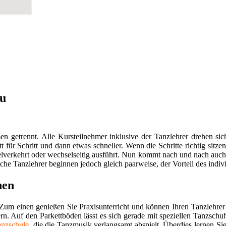
au
getrennt. Alle Kursteilnehmer inklusive der Tanzlehrer drehen sich
tt für Schritt und dann etwas schneller. Wenn die Schritte richtig sit
lverkehrt oder wechselseitig ausführt. Nun kommt nach und nach auch
he Tanzlehrer beginnen jedoch gleich paarweise, der Vorteil des indiv
nen
Zum einen genießen Sie Praxisunterricht und können Ihren Tanzlehrer 
rn. Auf den Parkettböden lässt es sich gerade mit speziellen Tanzsch
anzschule
, die die Tanzmusik verlangsamt abspielt. Überdies lernen