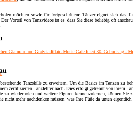
rholen möchten sowie für fortgeschrittene Tänzer eignet sich das Ta
. Der Vorteil von Tanzvideos ist es, dass Sie diese beliebig oft ans
.
u
hen Glamour und Großstadtflair: Music Cafe feiert 30. Geburtstag - M
au
bestehende Tanzskills zu erweitern. Um die Basics im Tanzen zu behe
nem zertifizierten Tanzlehrer nach. Dies erfolgt getrennt von ihrem Ta
e zu wiederholen und weitere Figuren kennenzulernen, können Sie zu
ie nicht mehr nachdenken müssen, was Ihre Füße da unten eigentlich 