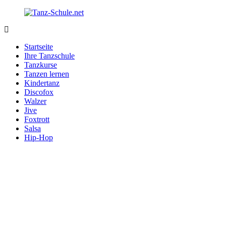
Zurück
zum
Inhalt
Tanz-
Ihre
Schule.net
Tanzschule
Startseite
im
Ihre Tanzschule
Internet
Tanzkurse
Tanzen lernen
Kindertanz
Discofox
Walzer
Jive
Foxtrott
Salsa
Hip-Hop