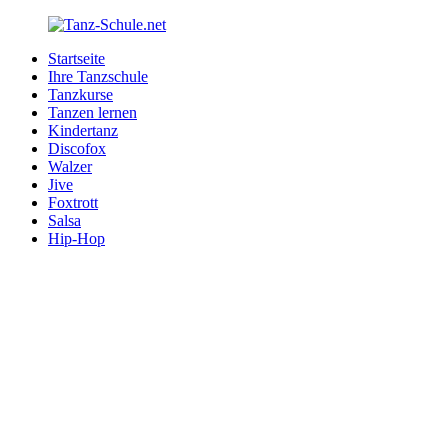
Zurück
zum
Startseite
Inhalt
Tanz-
Ihre
Ihre Tanzschule
Schule.net
Tanzschule
Tanzkurse
im
Tanzen lernen
Internet
Kindertanz
Discofox
Walzer
Jive
Foxtrott
Salsa
Hip-Hop