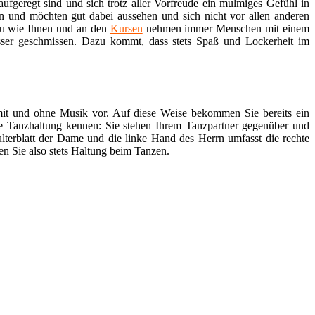
ufgeregt sind und sich trotz aller Vorfreude ein mulmiges Gefühl in
en und möchten gut dabei aussehen und sich nicht vor allen anderen
au wie Ihnen und an den
Kursen
nehmen immer Menschen mit einem
sser geschmissen. Dazu kommt, dass stets Spaß und Lockerheit im
 mit und ohne Musik vor. Auf diese Weise bekommen Sie bereits ein
re Tanzhaltung kennen: Sie stehen Ihrem Tanzpartner gegenüber und
lterblatt der Dame und die linke Hand des Herrn umfasst die rechte
en Sie also stets Haltung beim Tanzen.