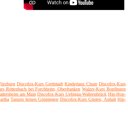
Würzburg
Discofox-Kurs Grettstadt
Kindertanz Cham
Discofox-Kurs
rs Röttenbach bei Forchheim, Oberfranken
Walzer-Kurs Bopfingen
attersheim am Main
Discofox-Kurs Uebigau-Wahrenbrück
Hip-Hop-
artha
Tanzen lernen Göppingen
Discofox-Kurs Güsten, Anhalt
Hip-