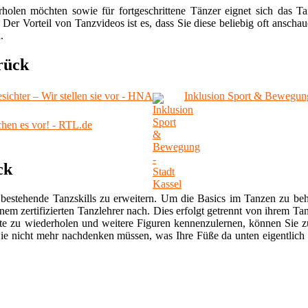
rholen möchten sowie für fortgeschrittene Tänzer eignet sich das Ta
. Der Vorteil von Tanzvideos ist es, dass Sie diese beliebig oft ans
.
rück
sichter – Wir stellen sie vor - HNA
Inklusion Sport & Bewegung
en es vor! - RTL.de
ck
bestehende Tanzskills zu erweitern. Um die Basics im Tanzen zu behe
nem zertifizierten Tanzlehrer nach. Dies erfolgt getrennt von ihrem Ta
e zu wiederholen und weitere Figuren kennenzulernen, können Sie zu
ie nicht mehr nachdenken müssen, was Ihre Füße da unten eigentlich 