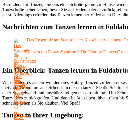
Besonders für Tänzer, die einzelne Schritte gerne zu Hause wiede
Tanzschritte beherrschen, bevor Sie auf Videomaterial zurückgreifen
passt. Allerdings erfordert das Tanzen lernen per Video auch Disziplin
Nachrichten zum Tanzen lernen in Fuldab
Das Ensemble am Staatstheater Kassel hat viele neue Ge
Tanzen mit Down-Syndrom? Die "Sunny Dancers" mach
Ein Überblick: Tanzen lernen in Fuldabrü
Wir erachten es als ein wunderbares Hobby, Tanzen zu lernen bzw. 
meist ein Grundkurs ausreichend. In diesem tanzen Sie die Schritte ei
einer Spiegelwand und anschließend gemeinsam mit ihm. Um Schritt
Tanzvideos zurückgreifen. Und dann heißt es üben, üben, üben bis S
schneller gehen als Sie glauben. Viel Spaß!
Tanzen in Ihrer Umgebung: