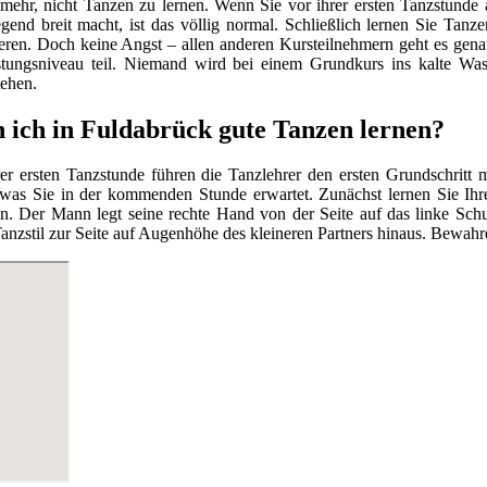
ehr, nicht Tanzen zu lernen. Wenn Sie vor ihrer ersten Tanzstunde a
end breit macht, ist das völlig normal. Schließlich lernen Sie Tanz
eren. Doch keine Angst – allen anderen Kursteilnehmern geht es gen
stungsniveau teil. Niemand wird bei einem Grundkurs ins kalte Wa
tehen.
 ich in Fuldabrück gute Tanzen lernen?
er ersten Tanzstunde führen die Tanzlehrer den ersten Grundschritt
 was Sie in der kommenden Stunde erwartet. Zunächst lernen Sie Ih
n. Der Mann legt seine rechte Hand von der Seite auf das linke Schu
nzstil zur Seite auf Augenhöhe des kleineren Partners hinaus. Bewahr