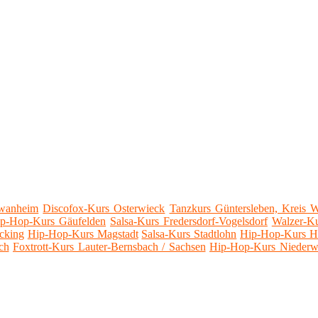
hwanheim
Discofox-Kurs Osterwieck
Tanzkurs Güntersleben, Kreis 
p-Hop-Kurs Gäufelden
Salsa-Kurs Fredersdorf-Vogelsdorf
Walzer-Ku
cking
Hip-Hop-Kurs Magstadt
Salsa-Kurs Stadtlohn
Hip-Hop-Kurs H
ch
Foxtrott-Kurs Lauter-Bernsbach / Sachsen
Hip-Hop-Kurs Niederw