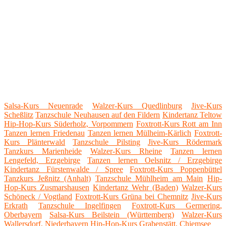
Salsa-Kurs Neuenrade
Walzer-Kurs Quedlinburg
Jive-Kurs
Scheßlitz
Tanzschule Neuhausen auf den Fildern
Kindertanz Teltow
Hip-Hop-Kurs Süderholz, Vorpommern
Foxtrott-Kurs Rott am Inn
Tanzen lernen Friedenau
Tanzen lernen Mülheim-Kärlich
Foxtrott-
Kurs Plänterwald
Tanzschule Pilsting
Jive-Kurs Rödermark
Tanzkurs Marienheide
Walzer-Kurs Rheine
Tanzen lernen
Lengefeld, Erzgebirge
Tanzen lernen Oelsnitz / Erzgebirge
Kindertanz Fürstenwalde / Spree
Foxtrott-Kurs Poppenbüttel
Tanzkurs Jeßnitz (Anhalt)
Tanzschule Mühlheim am Main
Hip-
Hop-Kurs Zusmarshausen
Kindertanz Wehr (Baden)
Walzer-Kurs
Schöneck / Vogtland
Foxtrott-Kurs Grüna bei Chemnitz
Jive-Kurs
Erkrath
Tanzschule Ingelfingen
Foxtrott-Kurs Germering,
Oberbayern
Salsa-Kurs Beilstein (Württemberg)
Walzer-Kurs
Wallersdorf, Niederbayern
Hip-Hop-Kurs Grabenstätt, Chiemsee