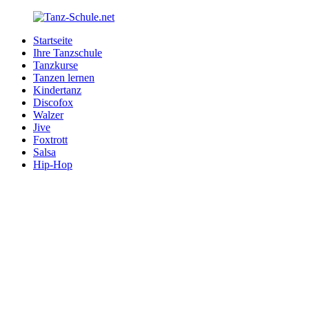
Zurück
zum
Startseite
Inhalt
Tanz-
Ihre
Ihre Tanzschule
Schule.net
Tanzschule
Tanzkurse
im
Tanzen lernen
Internet
Kindertanz
Discofox
Walzer
Jive
Foxtrott
Salsa
Hip-Hop