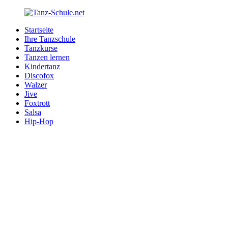
Zurück
zum
Startseite
Inhalt
Tanz-
Ihre
Ihre Tanzschule
Schule.net
Tanzschule
Tanzkurse
im
Tanzen lernen
Internet
Kindertanz
Discofox
Walzer
Jive
Foxtrott
Salsa
Hip-Hop