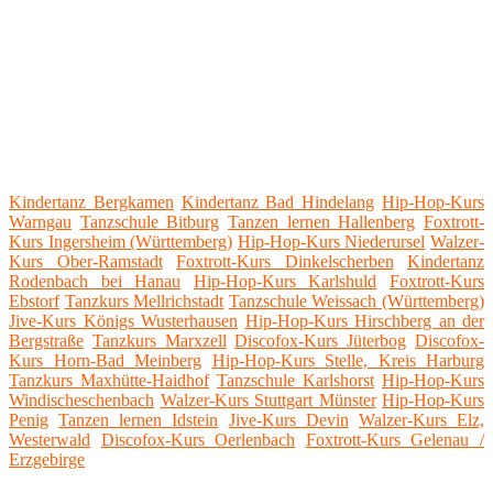
Kindertanz Bergkamen
Kindertanz Bad Hindelang
Hip-Hop-Kurs
Warngau
Tanzschule Bitburg
Tanzen lernen Hallenberg
Foxtrott-
Kurs Ingersheim (Württemberg)
Hip-Hop-Kurs Niederursel
Walzer-
Kurs Ober-Ramstadt
Foxtrott-Kurs Dinkelscherben
Kindertanz
Rodenbach bei Hanau
Hip-Hop-Kurs Karlshuld
Foxtrott-Kurs
Ebstorf
Tanzkurs Mellrichstadt
Tanzschule Weissach (Württemberg)
Jive-Kurs Königs Wusterhausen
Hip-Hop-Kurs Hirschberg an der
Bergstraße
Tanzkurs Marxzell
Discofox-Kurs Jüterbog
Discofox-
Kurs Horn-Bad Meinberg
Hip-Hop-Kurs Stelle, Kreis Harburg
Tanzkurs Maxhütte-Haidhof
Tanzschule Karlshorst
Hip-Hop-Kurs
Windischeschenbach
Walzer-Kurs Stuttgart Münster
Hip-Hop-Kurs
Penig
Tanzen lernen Idstein
Jive-Kurs Devin
Walzer-Kurs Elz,
Westerwald
Discofox-Kurs Oerlenbach
Foxtrott-Kurs Gelenau /
Erzgebirge