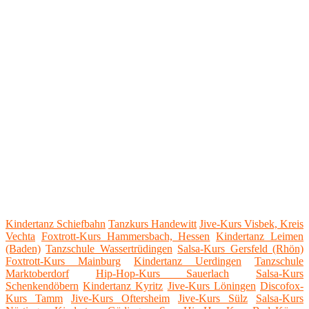
Kindertanz Schiefbahn
Tanzkurs Handewitt
Jive-Kurs Visbek, Kreis
Vechta
Foxtrott-Kurs Hammersbach, Hessen
Kindertanz Leimen
(Baden)
Tanzschule Wassertrüdingen
Salsa-Kurs Gersfeld (Rhön)
Foxtrott-Kurs Mainburg
Kindertanz Uerdingen
Tanzschule
Marktoberdorf
Hip-Hop-Kurs Sauerlach
Salsa-Kurs
Schenkendöbern
Kindertanz Kyritz
Jive-Kurs Löningen
Discofox-
Kurs Tamm
Jive-Kurs Oftersheim
Jive-Kurs Sülz
Salsa-Kurs