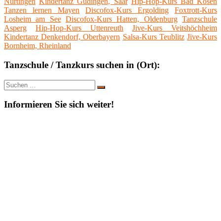
Nürtingen
Kindertanz Güdingen, Saar
Hip-Hop-Kurs Bad Kösen
Tanzen lernen Mayen
Discofox-Kurs Ergolding
Foxtrott-Kurs
Losheim am See
Discofox-Kurs Hatten, Oldenburg
Tanzschule
Asperg
Hip-Hop-Kurs Uttenreuth
Jive-Kurs Veitshöchheim
Kindertanz Denkendorf, Oberbayern
Salsa-Kurs Teublitz
Jive-Kurs
Bornheim, Rheinland
Tanzschule / Tanzkurs suchen in (Ort):
Suche
Suchen
nach:
Informieren Sie sich weiter!