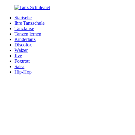
Zurück
zum
Startseite
Inhalt
Tanz-
Ihre
Ihre Tanzschule
Schule.net
Tanzschule
Tanzkurse
im
Tanzen lernen
Internet
Kindertanz
Discofox
Walzer
Jive
Foxtrott
Salsa
Hip-Hop