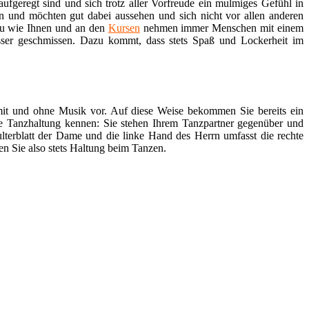
ufgeregt sind und sich trotz aller Vorfreude ein mulmiges Gefühl in
en und möchten gut dabei aussehen und sich nicht vor allen anderen
au wie Ihnen und an den
Kursen
nehmen immer Menschen mit einem
sser geschmissen. Dazu kommt, dass stets Spaß und Lockerheit im
 mit und ohne Musik vor. Auf diese Weise bekommen Sie bereits ein
re Tanzhaltung kennen: Sie stehen Ihrem Tanzpartner gegenüber und
lterblatt der Dame und die linke Hand des Herrn umfasst die rechte
en Sie also stets Haltung beim Tanzen.