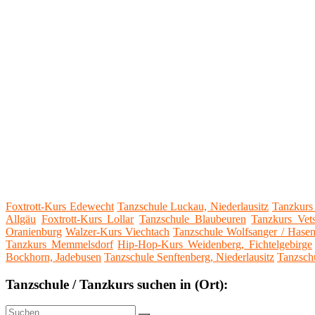
Foxtrott-Kurs Edewecht
Tanzschule Luckau, Niederlausitz
Tanzkurs
Allgäu
Foxtrott-Kurs Lollar
Tanzschule Blaubeuren
Tanzkurs Vet
Oranienburg
Walzer-Kurs Viechtach
Tanzschule Wolfsanger / Hase
Tanzkurs Memmelsdorf
Hip-Hop-Kurs Weidenberg, Fichtelgebirge
Bockhorn, Jadebusen
Tanzschule Senftenberg, Niederlausitz
Tanzsch
Tanzschule / Tanzkurs suchen in (Ort):
Suche