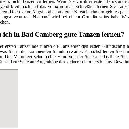
ehr, nicht Tanzen zu lernen. Wenn Sie vor ihrer ersten Tanzstunde a
end breit macht, ist das völlig normal. Schließlich lernen Sie Tanz
eren. Doch keine Angst – allen anderen Kursteilnehmern geht es gen
stungsniveau teil. Niemand wird bei einem Grundkurs ins kalte Wa
tehen.
 ich in Bad Camberg gute Tanzen lernen?
er ersten Tanzstunde führen die Tanzlehrer den ersten Grundschritt
 was Sie in der kommenden Stunde erwartet. Zunächst lernen Sie Ih
n. Der Mann legt seine rechte Hand von der Seite auf das linke Schu
nzstil zur Seite auf Augenhöhe des kleineren Partners hinaus. Bewahr