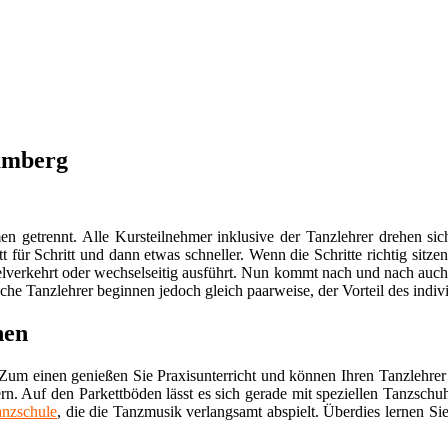
Camberg
getrennt. Alle Kursteilnehmer inklusive der Tanzlehrer drehen sich
tt für Schritt und dann etwas schneller. Wenn die Schritte richtig sit
lverkehrt oder wechselseitig ausführt. Nun kommt nach und nach auch
he Tanzlehrer beginnen jedoch gleich paarweise, der Vorteil des indiv
nen
Zum einen genießen Sie Praxisunterricht und können Ihren Tanzlehrer 
rn. Auf den Parkettböden lässt es sich gerade mit speziellen Tanzsch
anzschule
, die die Tanzmusik verlangsamt abspielt. Überdies lernen