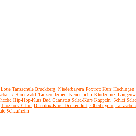
 Lotte
Tanzschule Bruckberg, Niederbayern
Foxtrott-Kurs Hechingen
schau / Spreewald
Tanzen lernen Neuostheim
Kindertanz Langenw
nhecke
Hip-Hop-Kurs Bad Cannstatt
Salsa-Kurs Kappeln, Schlei
Sals
Tanzkurs Erfurt
Discofox-Kurs Denkendorf, Oberbayern
Tanzschul
ule Schaafheim