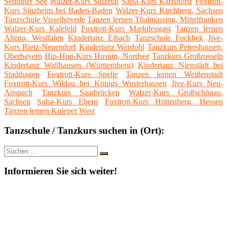
Seddiner See
Walzer-Kurs Sülzetal
Salsa-Kurs Karlshorst
Foxtrott-
Kurs Sinzheim bei Baden-Baden
Walzer-Kurs Kirchberg, Sachsen
Tanzschule Visselhövede
Tanzen lernen Thalmässing, Mittelfranken
Walzer-Kurs Kalefeld
Foxtrott-Kurs Marktleugast
Tanzen lernen
Altena, Westfalen
Kindertanz Eibach
Tanzschule Fockbek
Jive-
Kurs Rietz-Neuendorf
Kindertanz Werdohl
Tanzkurs Petershausen,
Oberbayern
Hip-Hop-Kurs Husum, Nordsee
Tanzkurs Großrosseln
Kindertanz Wallhausen (Württemberg)
Kindertanz Nienstädt bei
Stadthagen
Foxtrott-Kurs Spelle
Tanzen lernen Weißenstadt
Foxtrott-Kurs Wildau bei Königs Wusterhausen
Jive-Kurs Neu-
Anspach
Tanzkurs Saarbrücken
Walzer-Kurs Großschönau,
Sachsen
Salsa-Kurs Ebern
Foxtrott-Kurs Hüttenberg, Hessen
Tanzen lernen Knieper West
Tanzschule / Tanzkurs suchen in (Ort):
Suche
Suchen
nach:
Informieren Sie sich weiter!