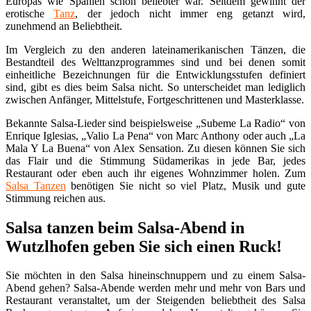
Europas wie Spanien schon beliebter war. Seitdem gewinnt der
erotische
Tanz
, der jedoch nicht immer eng getanzt wird,
zunehmend an Beliebtheit.
Im Vergleich zu den anderen lateinamerikanischen Tänzen, die
Bestandteil des Welttanzprogrammes sind und bei denen somit
einheitliche Bezeichnungen für die Entwicklungsstufen definiert
sind, gibt es dies beim Salsa nicht. So unterscheidet man lediglich
zwischen Anfänger, Mittelstufe, Fortgeschrittenen und Masterklasse.
Bekannte Salsa-Lieder sind beispielsweise „Subeme La Radio“ von
Enrique Iglesias, „Valio La Pena“ von Marc Anthony oder auch „La
Mala Y La Buena“ von Alex Sensation. Zu diesen können Sie sich
das Flair und die Stimmung Südamerikas in jede Bar, jedes
Restaurant oder eben auch ihr eigenes Wohnzimmer holen. Zum
Salsa Tanzen
benötigen Sie nicht so viel Platz, Musik und gute
Stimmung reichen aus.
Salsa tanzen beim Salsa-Abend in
Wutzlhofen geben Sie sich einen Ruck!
Sie möchten in den Salsa hineinschnuppern und zu einem Salsa-
Abend gehen? Salsa-Abende werden mehr und mehr von Bars und
Restaurant veranstaltet, um der Steigenden beliebtheit des Salsa