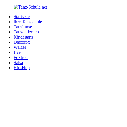
Zurück
zum
Startseite
Inhalt
Tanz-
Ihre
Ihre Tanzschule
Schule.net
Tanzschule
Tanzkurse
im
Tanzen lernen
Internet
Kindertanz
Discofox
Walzer
Jive
Foxtrott
Salsa
Hip-Hop