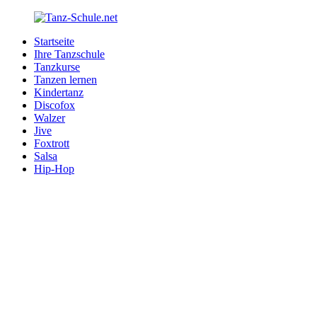
Zurück
zum
Startseite
Inhalt
Tanz-
Ihre
Ihre Tanzschule
Schule.net
Tanzschule
Tanzkurse
im
Tanzen lernen
Internet
Kindertanz
Discofox
Walzer
Jive
Foxtrott
Salsa
Hip-Hop