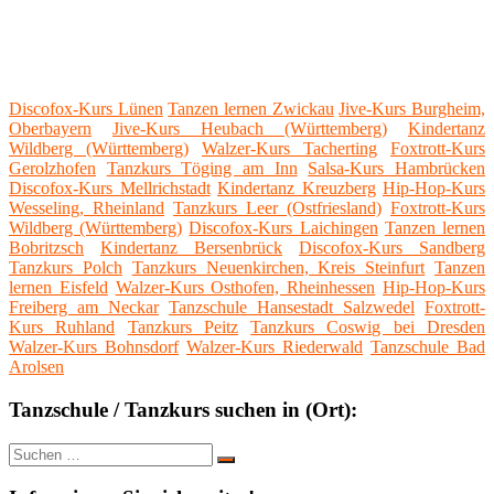
Discofox-Kurs Lünen
Tanzen lernen Zwickau
Jive-Kurs Burgheim,
Oberbayern
Jive-Kurs Heubach (Württemberg)
Kindertanz
Wildberg (Württemberg)
Walzer-Kurs Tacherting
Foxtrott-Kurs
Gerolzhofen
Tanzkurs Töging am Inn
Salsa-Kurs Hambrücken
Discofox-Kurs Mellrichstadt
Kindertanz Kreuzberg
Hip-Hop-Kurs
Wesseling, Rheinland
Tanzkurs Leer (Ostfriesland)
Foxtrott-Kurs
Wildberg (Württemberg)
Discofox-Kurs Laichingen
Tanzen lernen
Bobritzsch
Kindertanz Bersenbrück
Discofox-Kurs Sandberg
Tanzkurs Polch
Tanzkurs Neuenkirchen, Kreis Steinfurt
Tanzen
lernen Eisfeld
Walzer-Kurs Osthofen, Rheinhessen
Hip-Hop-Kurs
Freiberg am Neckar
Tanzschule Hansestadt Salzwedel
Foxtrott-
Kurs Ruhland
Tanzkurs Peitz
Tanzkurs Coswig bei Dresden
Walzer-Kurs Bohnsdorf
Walzer-Kurs Riederwald
Tanzschule Bad
Arolsen
Tanzschule / Tanzkurs suchen in (Ort):
Suche
Suchen
nach: