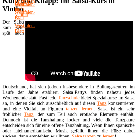
Kurz und Knapp: Ihr Salsa-Kurs in
Vlotho
Der Salsa
kam sehr
spät nach
Deutschland, hat sich jedoch insbesondere in Ballungszentren im
Laufe der Jahre etabliert. Salsa-Partys finden nahezu jedes
Wochenende statt. Fast jede
Tanzschule
bietet Spezialkurse im Salsa
an, in denen Sie sich ausschließlich auf diesen
Tanz
konzentrieren
und eine Vielfalt an Figuren
tanzen lernen
. Salsa ist ein sehr
fröhlicher
Tanz
, der zum Teil auch erotische Elemente enthält.
Dennoch ist die Tanzhaltung locker und viele die Tanzpaare
entscheiden sich für eine offene Tanzhaltung. Wenn Ihnen spanische
oder lateinamerikanische Musik gefällt, ihnen die Füße dabei
zucken, dann empfehlen wir Ihnen,
Salsa tanzen
zu
lernen
!