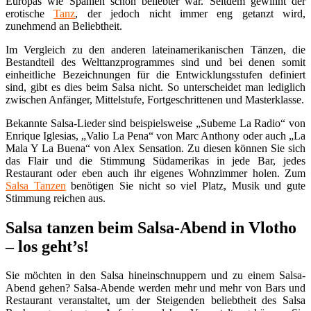
Europas wie Spanien schon beliebter war. Seitdem gewinnt der
erotische
Tanz
, der jedoch nicht immer eng getanzt wird,
zunehmend an Beliebtheit.
Im Vergleich zu den anderen lateinamerikanischen Tänzen, die
Bestandteil des Welttanzprogrammes sind und bei denen somit
einheitliche Bezeichnungen für die Entwicklungsstufen definiert
sind, gibt es dies beim Salsa nicht. So unterscheidet man lediglich
zwischen Anfänger, Mittelstufe, Fortgeschrittenen und Masterklasse.
Bekannte Salsa-Lieder sind beispielsweise „Subeme La Radio“ von
Enrique Iglesias, „Valio La Pena“ von Marc Anthony oder auch „La
Mala Y La Buena“ von Alex Sensation. Zu diesen können Sie sich
das Flair und die Stimmung Südamerikas in jede Bar, jedes
Restaurant oder eben auch ihr eigenes Wohnzimmer holen. Zum
Salsa Tanzen
benötigen Sie nicht so viel Platz, Musik und gute
Stimmung reichen aus.
Salsa tanzen beim Salsa-Abend in Vlotho
– los geht’s!
Sie möchten in den Salsa hineinschnuppern und zu einem Salsa-
Abend gehen? Salsa-Abende werden mehr und mehr von Bars und
Restaurant veranstaltet, um der Steigenden beliebtheit des Salsa