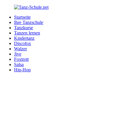
Zurück
zum
Startseite
Inhalt
Tanz-
Ihre
Ihre Tanzschule
Schule.net
Tanzschule
Tanzkurse
im
Tanzen lernen
Internet
Kindertanz
Discofox
Walzer
Jive
Foxtrott
Salsa
Hip-Hop