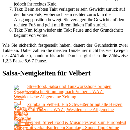
jedoch ihr rechtes Knie.
Takt: Beim siebten Takt verlagert er sein Gewicht zurück auf
den linken Fuß, wobei sich sein rechter zurück in die
Ausgangsposition bewegt. Sie verlagert ihr Gewicht auf den
rechten Fuß und geht mit ihrem linken Fuß zurück.
Takt: Nun folgt wieder ein Takt Pause und der Grundschritt
beginnt von vorne.
Wie Sie sicherlich festgestellt haben, dauert der Grundschritt zwei
Takte an. Daher zählen die meisten Tanzlehrer nicht bis vier (wegen
des 4/4-Taktes), sondern bis acht. Damit ergibt sich die Zählweise
1,2,3 Pause 5,6,7 Pause.
Salsa-Neuigkeiten für Velbert
Streetfood, Salsa und Tanzworkshops bringen
exotische Stimmung nach Velbert - WAZ |
Westdeutsche Allgemeine Zeitung
Zumba in Velbert: Ein Schweißer bringt alle Herzen
zum Tanzen - WAZ | Westdeutsche Allgemeine
Zeitung
Velbert: Street Food & Music Festival zum Europafest
mit verkaufsoffenem Sonntag - Super Tipp Online