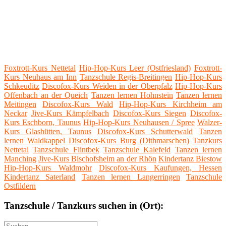
Foxtrott-Kurs Nettetal
Hip-Hop-Kurs Leer (Ostfriesland)
Foxtrott-
Kurs Neuhaus am Inn
Tanzschule Regis-Breitingen
Hip-Hop-Kurs
Schkeuditz
Discofox-Kurs Weiden in der Oberpfalz
Hip-Hop-Kurs
Offenbach an der Queich
Tanzen lernen Hohnstein
Tanzen lernen
Meitingen
Discofox-Kurs Wald
Hip-Hop-Kurs Kirchheim am
Neckar
Jive-Kurs Kämpfelbach
Discofox-Kurs Siegen
Discofox-
Kurs Eschborn, Taunus
Hip-Hop-Kurs Neuhausen / Spree
Walzer-
Kurs Glashütten, Taunus
Discofox-Kurs Schutterwald
Tanzen
lernen Waldkappel
Discofox-Kurs Burg (Dithmarschen)
Tanzkurs
Nettetal
Tanzschule Flintbek
Tanzschule Kalefeld
Tanzen lernen
Manching
Jive-Kurs Bischofsheim an der Rhön
Kindertanz Biestow
Hip-Hop-Kurs Waldmohr
Discofox-Kurs Kaufungen, Hessen
Kindertanz Saterland
Tanzen lernen Langerringen
Tanzschule
Ostfildern
Tanzschule / Tanzkurs suchen in (Ort):
Suche