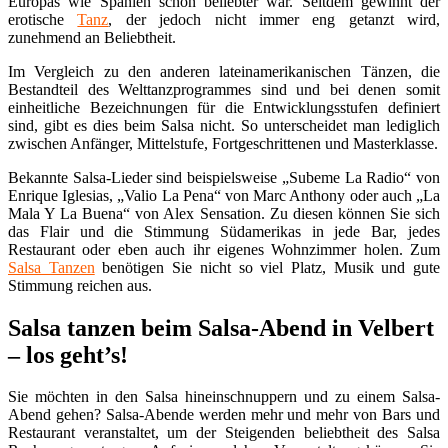
Europas wie Spanien schon beliebter war. Seitdem gewinnt der
erotische
Tanz
, der jedoch nicht immer eng getanzt wird,
zunehmend an Beliebtheit.
Im Vergleich zu den anderen lateinamerikanischen Tänzen, die
Bestandteil des Welttanzprogrammes sind und bei denen somit
einheitliche Bezeichnungen für die Entwicklungsstufen definiert
sind, gibt es dies beim Salsa nicht. So unterscheidet man lediglich
zwischen Anfänger, Mittelstufe, Fortgeschrittenen und Masterklasse.
Bekannte Salsa-Lieder sind beispielsweise „Subeme La Radio“ von
Enrique Iglesias, „Valio La Pena“ von Marc Anthony oder auch „La
Mala Y La Buena“ von Alex Sensation. Zu diesen können Sie sich
das Flair und die Stimmung Südamerikas in jede Bar, jedes
Restaurant oder eben auch ihr eigenes Wohnzimmer holen. Zum
Salsa Tanzen
benötigen Sie nicht so viel Platz, Musik und gute
Stimmung reichen aus.
Salsa tanzen beim Salsa-Abend in Velbert
– los geht’s!
Sie möchten in den Salsa hineinschnuppern und zu einem Salsa-
Abend gehen? Salsa-Abende werden mehr und mehr von Bars und
Restaurant veranstaltet, um der Steigenden beliebtheit des Salsa