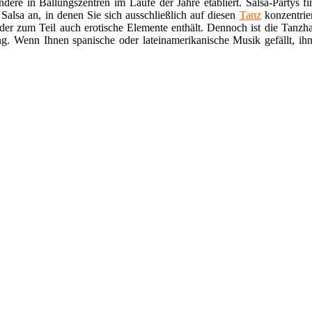
dere in Ballungszentren im Laufe der Jahre etabliert. Salsa-Partys f
 Salsa an, in denen Sie sich ausschließlich auf diesen
Tanz
konzentrie
 der zum Teil auch erotische Elemente enthält. Dennoch ist die Tanzha
ng. Wenn Ihnen spanische oder lateinamerikanische Musik gefällt, ih