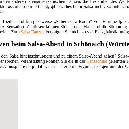
u den anderen lateinamerikanischen Tänzen, die Bestandteil des Welt
klungsstufen definiert sind, gibt es dies beim Salsa nicht. So untersc
se.
a-Lieder sind beispielsweise „Subeme La Radio“ von Enrique Igle
x Sensation. Zu diesen können Sie sich das Flair und die Stimmung S
holen. Zum
Salsa Tanzen
benötigen Sie nicht so viel Platz, Musik und 
nzen beim Salsa-Abend in Schönaich (Württe
n den Salsa hineinschnuppern und zu einem Salsa-Abend gehen? Salsa-
er solchen Veranstaltung können Sie die in der
Tanzschule
gelernten F
mosphäre sorgt dafür, dass sie erlernte Figuren festigen und der Grun