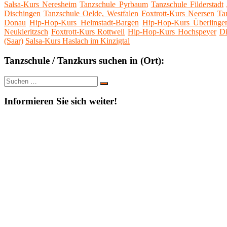
Salsa-Kurs Neresheim
Tanzschule Pyrbaum
Tanzschule Filderstadt
Dischingen
Tanzschule Oelde, Westfalen
Foxtrott-Kurs Neersen
Ta
Donau
Hip-Hop-Kurs Helmstadt-Bargen
Hip-Hop-Kurs Überlinge
Neukieritzsch
Foxtrott-Kurs Rottweil
Hip-Hop-Kurs Hochspeyer
Di
(Saar)
Salsa-Kurs Haslach im Kinzigtal
Tanzschule / Tanzkurs suchen in (Ort):
Suche
Suchen
nach:
Informieren Sie sich weiter!