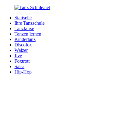
Zurück
zum
Startseite
Inhalt
Tanz-
Ihre
Ihre Tanzschule
Schule.net
Tanzschule
Tanzkurse
im
Tanzen lernen
Internet
Kindertanz
Discofox
Walzer
Jive
Foxtrott
Salsa
Hip-Hop