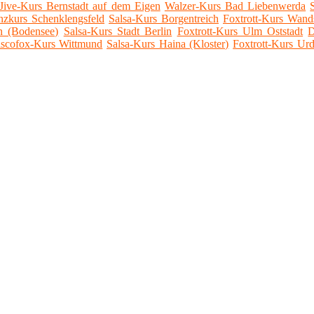
Jive-Kurs Bernstadt auf dem Eigen
Walzer-Kurs Bad Liebenwerda
nzkurs Schenklengsfeld
Salsa-Kurs Borgentreich
Foxtrott-Kurs Wand
n (Bodensee)
Salsa-Kurs Stadt Berlin
Foxtrott-Kurs Ulm Oststadt
D
scofox-Kurs Wittmund
Salsa-Kurs Haina (Kloster)
Foxtrott-Kurs Ur