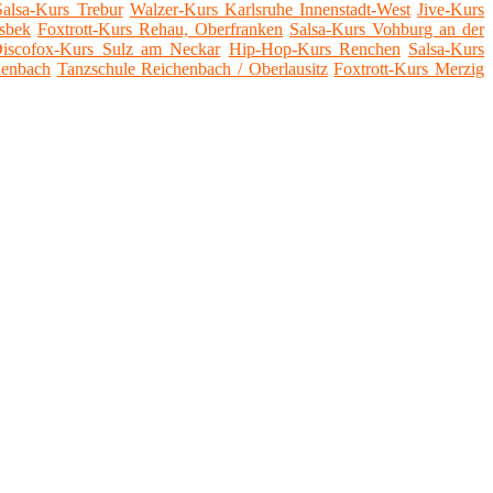
Salsa-Kurs Trebur
Walzer-Kurs Karlsruhe Innenstadt-West
Jive-Kurs
sbek
Foxtrott-Kurs Rehau, Oberfranken
Salsa-Kurs Vohburg an der
iscofox-Kurs Sulz am Neckar
Hip-Hop-Kurs Renchen
Salsa-Kurs
denbach
Tanzschule Reichenbach / Oberlausitz
Foxtrott-Kurs Merzig