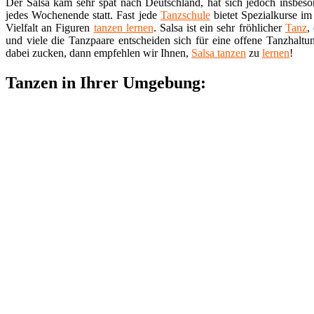
Der Salsa kam sehr spät nach Deutschland, hat sich jedoch insbeson
jedes Wochenende statt. Fast jede
Tanzschule
bietet Spezialkurse im
Vielfalt an Figuren
tanzen lernen
. Salsa ist ein sehr fröhlicher
Tanz
,
und viele die Tanzpaare entscheiden sich für eine offene Tanzhaltu
dabei zucken, dann empfehlen wir Ihnen,
Salsa tanzen
zu
lernen
!
Tanzen in Ihrer Umgebung: