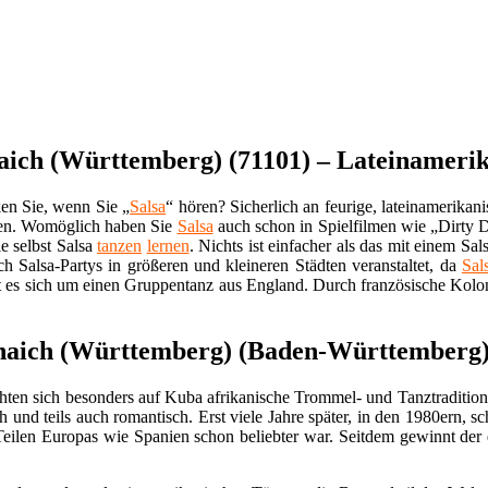
aich (Württemberg) (71101) – Lateinamerik
en Sie, wenn Sie „
Salsa
“ hören? Sicherlich an feurige, lateinamerika
gen. Womöglich haben Sie
Salsa
auch schon in Spielfilmen wie „Dirty 
e selbst Salsa
tanzen
lernen
. Nichts ist einfacher als das mit einem Sal
 Salsa-Partys in größeren und kleineren Städten veranstaltet, da
Sal
t es sich um einen Gruppentanz aus England. Durch französische Koloni
önaich (Württemberg) (Baden-Württemberg
hten sich besonders auf Kuba afrikanische Trommel- und Tanztraditio
ich und teils auch romantisch. Erst viele Jahre später, in den 1980ern
Teilen Europas wie Spanien schon beliebter war. Seitdem gewinnt der