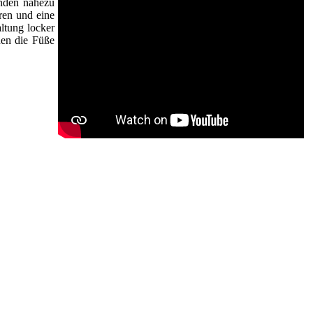
inden nahezu
ren und eine
ltung locker
nen die Füße