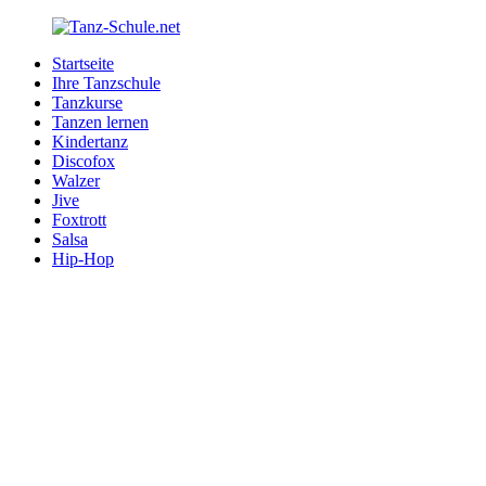
Zurück
zum
Startseite
Inhalt
Tanz-
Ihre
Ihre Tanzschule
Schule.net
Tanzschule
Tanzkurse
im
Tanzen lernen
Internet
Kindertanz
Discofox
Walzer
Jive
Foxtrott
Salsa
Hip-Hop