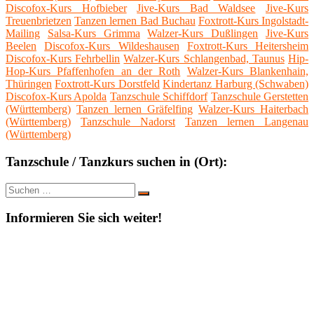
Discofox-Kurs Hofbieber
Jive-Kurs Bad Waldsee
Jive-Kurs
Treuenbrietzen
Tanzen lernen Bad Buchau
Foxtrott-Kurs Ingolstadt-
Mailing
Salsa-Kurs Grimma
Walzer-Kurs Dußlingen
Jive-Kurs
Beelen
Discofox-Kurs Wildeshausen
Foxtrott-Kurs Heitersheim
Discofox-Kurs Fehrbellin
Walzer-Kurs Schlangenbad, Taunus
Hip-
Hop-Kurs Pfaffenhofen an der Roth
Walzer-Kurs Blankenhain,
Thüringen
Foxtrott-Kurs Dorstfeld
Kindertanz Harburg (Schwaben)
Discofox-Kurs Apolda
Tanzschule Schiffdorf
Tanzschule Gerstetten
(Württemberg)
Tanzen lernen Gräfelfing
Walzer-Kurs Haiterbach
(Württemberg)
Tanzschule Nadorst
Tanzen lernen Langenau
(Württemberg)
Tanzschule / Tanzkurs suchen in (Ort):
Suche
Suchen
nach:
Informieren Sie sich weiter!