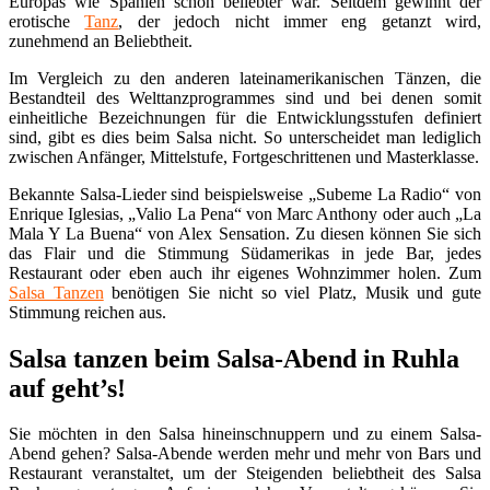
Europas wie Spanien schon beliebter war. Seitdem gewinnt der
erotische
Tanz
, der jedoch nicht immer eng getanzt wird,
zunehmend an Beliebtheit.
Im Vergleich zu den anderen lateinamerikanischen Tänzen, die
Bestandteil des Welttanzprogrammes sind und bei denen somit
einheitliche Bezeichnungen für die Entwicklungsstufen definiert
sind, gibt es dies beim Salsa nicht. So unterscheidet man lediglich
zwischen Anfänger, Mittelstufe, Fortgeschrittenen und Masterklasse.
Bekannte Salsa-Lieder sind beispielsweise „Subeme La Radio“ von
Enrique Iglesias, „Valio La Pena“ von Marc Anthony oder auch „La
Mala Y La Buena“ von Alex Sensation. Zu diesen können Sie sich
das Flair und die Stimmung Südamerikas in jede Bar, jedes
Restaurant oder eben auch ihr eigenes Wohnzimmer holen. Zum
Salsa Tanzen
benötigen Sie nicht so viel Platz, Musik und gute
Stimmung reichen aus.
Salsa tanzen beim Salsa-Abend in Ruhla
auf geht’s!
Sie möchten in den Salsa hineinschnuppern und zu einem Salsa-
Abend gehen? Salsa-Abende werden mehr und mehr von Bars und
Restaurant veranstaltet, um der Steigenden beliebtheit des Salsa