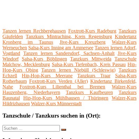
Tanzen lernen Rechberghausen
Foxtrott-Kurs Radeburg
Tanzkurs
Gäufelden
Tanzkurs Mintraching, Kreis Regensburg
Kindertanz
Kronberg im Taunus
Jive-Kurs Kreuzberg
Walzer-Kurs
Werneuchen
Salsa-Kurs Inning am Ammersee
Tanzen lernen Adorf,
Vogtland
Tanzen lernen Sandersdorf, Sachsen-Anhalt
Jive-Kurs
Windorf
Salsa-Kurs Böblingen
Tanzkurs Mittweida
Tanzschule
Malchow, Mecklenburg
Salsa-Kurs Tiefenbach, Kreis Passau
Hip-
Hop-Kurs Obing
Tanzen lernen Niebüll (Schleswig)
Tanzkurs
Echzell
Hip-Hop-Kurs Meerane
Tanzkurs Traar
Salsa-Kurs
Rotherbaum
Foxtrott-Kurs Verden (Aller)
Kindertanz Birkenfeld,
Nahe
Foxtrott-Kurs Lilienthal bei Bremen
Walzer-Kurs
Hauzenberg, Niederbayern
Tanzkurs Kaufbeuren
Tanzkurs
Baunatal
Hip-Hop-Kurs Mühlhausen / Thüringen
Walzer-Kurs
Hildrizhausen
Walzer-Kurs Münnerstadt
Tanzschule / Tanzkurs suchen in (Ort):
Suche
Suchen
nach: