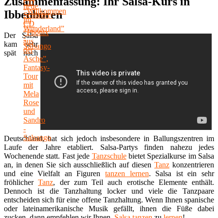
Zusammenfassung: Ihr Salsa-Kurs in
Ibbenbüren
Der Salsa
kam sehr
spät nach
Deutschland, hat sich jedoch insbesondere in Ballungszentren im
Laufe der Jahre etabliert. Salsa-Partys finden nahezu jedes
Wochenende statt. Fast jede
Tanzschule
bietet Spezialkurse im Salsa
an, in denen Sie sich ausschließlich auf diesen
Tanz
konzentrieren
und eine Vielfalt an Figuren
tanzen lernen
. Salsa ist ein sehr
fröhlicher
Tanz
, der zum Teil auch erotische Elemente enthält.
Dennoch ist die Tanzhaltung locker und viele die Tanzpaare
entscheiden sich für eine offene Tanzhaltung. Wenn Ihnen spanische
oder lateinamerikanische Musik gefällt, ihnen die Füße dabei
zucken, dann empfehlen wir Ihnen,
Salsa tanzen
zu
lernen
!