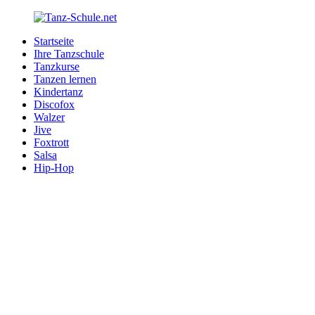
Zurück
zum
Startseite
Inhalt
Tanz-
Ihre
Ihre Tanzschule
Schule.net
Tanzschule
Tanzkurse
im
Tanzen lernen
Internet
Kindertanz
Discofox
Walzer
Jive
Foxtrott
Salsa
Hip-Hop