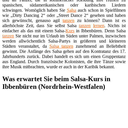
spanischen, südamerikanischen oder karibischen Liedern
schwingen. Womöglich haben Sie
Salsa
auch schon in Spielfilmen
wie „Dirty Dancing 2“ oder „Street Dance 2“ gesehen und haben
sich gewünscht, genauso agil
tanzen
zu können? Dann ist es
allerhöchste Zeit, dass Sie selbst Salsa
tanzen
lernen
. Nichts ist
einfacher als das mit einem Salsa-
Kurs
in Ibbenbüren. Denn Salsa
tanzen
Sie nicht nur im Urlaub im Süden unter Palmen, inzwischen
werden allwöchentlich Salsa-Partys in größeren und kleineren
Städten veranstaltet, da
Salsa tanzen
zunehmend an Beliebtheit
gewinnt. Die Anfänge des Salsa gehen auf den Kontratanz des 17.
Jahrhunderts zurück. Dabei handelt es sich um einen Gruppentanz
aus England. Durch französische Kolonisten, die ihre Tänze sowie
ihre Musik mitbrachten, wurde er auch in der Karibik bekannt.
Was erwartet Sie beim Salsa-Kurs in
Ibbenbüren (Nordrhein-Westfalen)