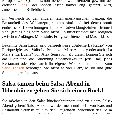
Europas wie Spanien schon beliebter war. Seitdem gewinnt der
erotische
Tanz
, der jedoch nicht immer eng getanzt wird,
zunehmend an Beliebtheit.
Im Vergleich zu den anderen lateinamerikanischen Tänzen, die
Bestandteil des Welttanzprogrammes sind und bei denen somit
einheitliche Bezeichnungen für die Entwicklungsstufen definiert
sind, gibt es dies beim Salsa nicht. So unterscheidet man lediglich
zwischen Anfänger, Mittelstufe, Fortgeschrittenen und Masterklasse.
Bekannte Salsa-Lieder sind beispielsweise „Subeme La Radio“ von
Enrique Iglesias, „Valio La Pena“ von Marc Anthony oder auch „La
Mala Y La Buena“ von Alex Sensation. Zu diesen können Sie sich
das Flair und die Stimmung Südamerikas in jede Bar, jedes
Restaurant oder eben auch ihr eigenes Wohnzimmer holen. Zum
Salsa Tanzen
benötigen Sie nicht so viel Platz, Musik und gute
Stimmung reichen aus.
Salsa tanzen beim Salsa-Abend in
Ibbenbüren geben Sie sich einen Ruck!
Sie möchten in den Salsa hineinschnuppern und zu einem Salsa-
Abend gehen? Salsa-Abende werden mehr und mehr von Bars und
Restaurant veranstaltet, um der Steigenden beliebtheit des Salsa