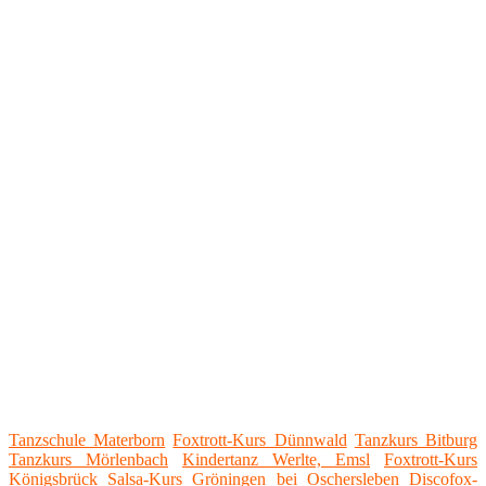
Tanzschule Materborn
Foxtrott-Kurs Dünnwald
Tanzkurs Bitburg
Tanzkurs Mörlenbach
Kindertanz Werlte, Emsl
Foxtrott-Kurs
Königsbrück
Salsa-Kurs Gröningen bei Oschersleben
Discofox-