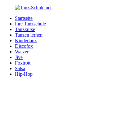
Zurück
zum
Startseite
Inhalt
Tanz-
Ihre
Ihre Tanzschule
Schule.net
Tanzschule
Tanzkurse
im
Tanzen lernen
Internet
Kindertanz
Discofox
Walzer
Jive
Foxtrott
Salsa
Hip-Hop