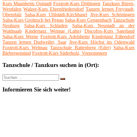
Kurs Mannheim Oststadt
Foxtrott-Kurs Dötlingen
Tanzkurs Büren,
Westfalen
Walzer-Kurs Ehrenfriedersdorf
Tanzen lernen Freystadt,
Oberpfalz
Salsa-Kurs Uhlstädt-Kirchhasel
Jive-Kurs Schöningen
Salsa-Kurs Groitzsch bei Pegau
Salsa-Kurs Gengenbach
Tanzschule
Neuburg
Salsa-Kurs Schladen
Salsa-Kurs Neustadt an der
Waldnaab
Kindertanz Weimar (Lahn)
Discofox-Kurs Saterland
Salsa-Kurs Werne
Foxtrott-Kurs Adelsheim
Kindertanz Eißendorf
Tanzen lernen Dudweiler, Saar
Jive-Kurs Höchst im Odenwald
Foxtrott-Kurs Weitnau
Tanzschule Battenberg (Eder)
Salsa-Kurs
Biebergemünd
Foxtrott-Kurs Süderholz, Vorpommern
Tanzschule / Tanzkurs suchen in (Ort):
Suche
Suchen
nach:
Informieren Sie sich weiter!