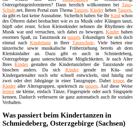
Osterzgebirgeinformieren? Dann herzlich willkommen bei
Tanz
-
Schule
.net, Ihrem Portal zum Thema
Tanzen
.
Kinder
lieben
Tanzen
,
da gibt es fast keine Ausnahme. Sicherlich haben Sie Ihr
Kind
schon
des Öfteren dabei beobachtet wie es zu Musik oder Klängen tanzt,
hüpft oder rennt. Schon Kleinstkinder nehmen die Rhythmen der
Musik war und versuchen, sich dabei zu bewegen.
Kinder
haben
enormen Spaß, zu Tanzmusik zu
tanzen
. Erkundigen Sie sich doch
einmal nach
Kindertanz
in Ihrer
Tanzschule
. Viele bieten eine
tänzerische sowie musikalische Früherziehung bereits ab dem
Kleinkindalter an. Dazu gibt es auch in Schmiedeberg,
Osterzgebirge ganz unterschiedliche Möglichkeiten. Je nach Alter
Ihres
Kindes
gestalten die Kindertanzlehrer die Tanzstunde ein
bisschen anders. Da sich
Kinder
gerade im Kita- und
Kindergartenalter noch sehr schnell entwickeln, sind häufig nur
zwei oder drei Jahrgänge in einer Tanzgruppe. Dabei
lernen
die
Kinder
aller Altersgruppen, spielerisch zu
tanzen
. Auf diese Weise
lernen
sie kleine, einfach Tänze, Fingerspiele oder auch Singspiele
kennen. Dadurch verbessern sie ganz automatisch auch ihr soziales
Verhalten.
Was passiert beim Kindertanzen in
Schmiedeberg, Osterzgebirge (Sachsen)