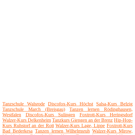
Tanzschule Walsrode
Discofox-Kurs Höchst
Salsa-Kurs Belzig
Tanzschule March (Breisgau)
Tanzen lernen Rödinghausen,
Westfalen
Discofox-Kurs Sulingen
Foxtrott-Kurs Heringsdorf
Walzer-Kurs Delkenheim
Tanzkurs Giengen an der Brenz
Hip-Hop-
Kurs Ruhstorf an der Rott
Walzer-Kurs Lage, Lippe
Foxtrott-Kurs
Bad Bederkesa
Tanzen lernen Wilhelmsruh
Walzer-Kurs Mirow,