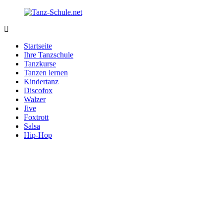
Zurück
zum
Inhalt
Tanz-
Ihre
Schule.net
Tanzschule
Startseite
im
Ihre Tanzschule
Internet
Tanzkurse
Tanzen lernen
Kindertanz
Discofox
Walzer
Jive
Foxtrott
Salsa
Hip-Hop