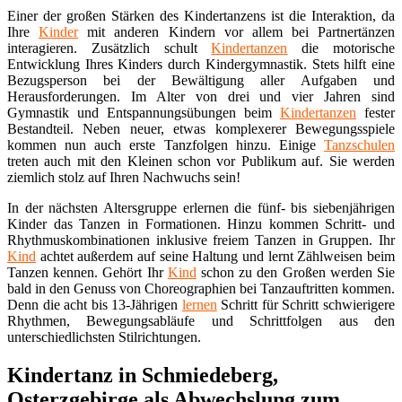
Einer der großen Stärken des Kindertanzens ist die Interaktion, da
Ihre
Kinder
mit anderen Kindern vor allem bei Partnertänzen
interagieren. Zusätzlich schult
Kindertanzen
die motorische
Entwicklung Ihres Kinders durch Kindergymnastik. Stets hilft eine
Bezugsperson bei der Bewältigung aller Aufgaben und
Herausforderungen. Im Alter von drei und vier Jahren sind
Gymnastik und Entspannungsübungen beim
Kindertanzen
fester
Bestandteil. Neben neuer, etwas komplexerer Bewegungsspiele
kommen nun auch erste Tanzfolgen hinzu. Einige
Tanzschulen
treten auch mit den Kleinen schon vor Publikum auf. Sie werden
ziemlich stolz auf Ihren Nachwuchs sein!
In der nächsten Altersgruppe erlernen die fünf- bis siebenjährigen
Kinder das Tanzen in Formationen. Hinzu kommen Schritt- und
Rhythmuskombinationen inklusive freiem Tanzen in Gruppen. Ihr
Kind
achtet außerdem auf seine Haltung und lernt Zählweisen beim
Tanzen kennen. Gehört Ihr
Kind
schon zu den Großen werden Sie
bald in den Genuss von Choreographien bei Tanzauftritten kommen.
Denn die acht bis 13-Jährigen
lernen
Schritt für Schritt schwierigere
Rhythmen, Bewegungsabläufe und Schrittfolgen aus den
unterschiedlichsten Stilrichtungen.
Kindertanz in Schmiedeberg,
Osterzgebirge als Abwechslung zum