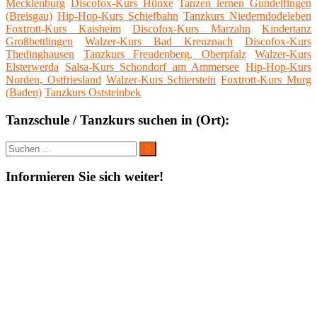
Mecklenburg
Discofox-Kurs Hünxe
Tanzen lernen Gundelfingen
(Breisgau)
Hip-Hop-Kurs Schiefbahn
Tanzkurs Niederndodeleben
Foxtrott-Kurs Kaisheim
Discofox-Kurs Marzahn
Kindertanz
Großbettlingen
Walzer-Kurs Bad Kreuznach
Discofox-Kurs
Thedinghausen
Tanzkurs Freudenberg, Oberpfalz
Walzer-Kurs
Elsterwerda
Salsa-Kurs Schondorf am Ammersee
Hip-Hop-Kurs
Norden, Ostfriesland
Walzer-Kurs Schierstein
Foxtrott-Kurs Murg
(Baden)
Tanzkurs Oststeinbek
Tanzschule / Tanzkurs suchen in (Ort):
Suche
Suchen
nach:
Informieren Sie sich weiter!