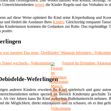
cherheit und Geborgenheit. Das Wissen darüber was kommt, beruhigt. Auc
n Unterrichtseinheiten
lernen
die Kinder Regeln und das Verhalten in d
Denn auf diese Weise optimiert Ihr Kind seine Körperhaltung und Koor
r und fördert die Ausdauer Ihres
Kindes
. Gleichzeitig entspannt Tanz
s Kindertanzen kommen die Gedanken zur Ruhe. Das regelmäßige Tra
 positiv.
erlingen
wo was passiert: Das neue „Dorfkinder“ Magazin informiert - Volkssti
en Träger wechseln - Volksstimme
Freizeit im Drömling: Aktions
Oebisfelde-Weferlingen
rigen anderen Kindern erweitert Ihr Kind spielerisch und ganz autom
rrichtseinheiten stehen speziell im Bereich Kindertanz geschulte Ta
ren. Ab vier Jahren kann Ihr Kind außerdem Ballettunterricht nehmen. 
nd die Möglichkeit, direkt mitzutanzen und zu schauen, ob es ihm gefäl