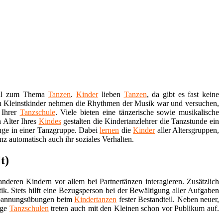
rtal zum Thema
Tanzen
.
Kinder
lieben
Tanzen
, da gibt es fast keine
hon Kleinstkinder nehmen die Rhythmen der Musik war und versuchen,
 Ihrer
Tanzschule
. Viele bieten eine tänzerische sowie musikalische
 Alter Ihres
Kindes
gestalten die Kindertanzlehrer die Tanzstunde ein
änge in einer Tanzgruppe. Dabei
lernen
die
Kinder
aller Altersgruppen,
nz automatisch auch ihr soziales Verhalten.
t)
nderen Kindern vor allem bei Partnertänzen interagieren. Zusätzlich
. Stets hilft eine Bezugsperson bei der Bewältigung aller Aufgaben
tspannungsübungen beim
Kindertanzen
fester Bestandteil. Neben neuer,
ige
Tanzschulen
treten auch mit den Kleinen schon vor Publikum auf.