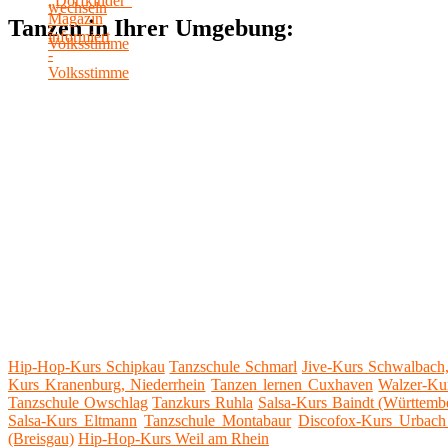
Tanzen in Ihrer Umgebung:
Hip-Hop-Kurs Schipkau
Tanzschule Schmarl
Jive-Kurs Schwalbach,
Kurs Kranenburg, Niederrhein
Tanzen lernen Cuxhaven
Walzer-Ku
Tanzschule Owschlag
Tanzkurs Ruhla
Salsa-Kurs Baindt (Württemb
Salsa-Kurs Eltmann
Tanzschule Montabaur
Discofox-Kurs Urbach
(Breisgau)
Hip-Hop-Kurs Weil am Rhein