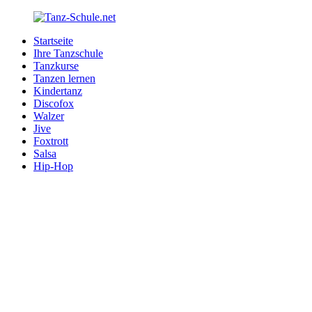
Zurück
zum
Startseite
Inhalt
Tanz-
Ihre
Ihre Tanzschule
Schule.net
Tanzschule
Tanzkurse
im
Tanzen lernen
Internet
Kindertanz
Discofox
Walzer
Jive
Foxtrott
Salsa
Hip-Hop