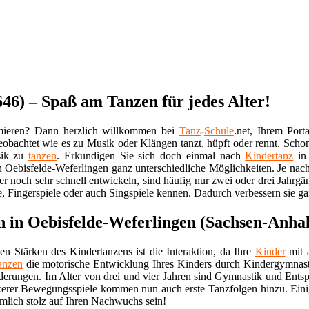
46) – Spaß am Tanzen für jedes Alter!
rmieren? Dann herzlich willkommen bei
Tanz
-
Schule
.net, Ihrem Po
eobachtet wie es zu Musik oder Klängen tanzt, hüpft oder rennt. Sc
sik zu
tanzen
. Erkundigen Sie sich doch einmal nach
Kindertanz
in
n Oebisfelde-Weferlingen ganz unterschiedliche Möglichkeiten. Je nach
er noch sehr schnell entwickeln, sind häufig nur zwei oder drei Jahrg
e, Fingerspiele oder auch Singspiele kennen. Dadurch verbessern sie ga
 in Oebisfelde-Weferlingen (Sachsen-Anhal
en Stärken des Kindertanzens ist die Interaktion, da Ihre
Kinder
mit a
anzen
die motorische Entwicklung Ihres Kinders durch Kindergymnastik
derungen. Im Alter von drei und vier Jahren sind Gymnastik und En
erer Bewegungsspiele kommen nun auch erste Tanzfolgen hinzu. Ein
mlich stolz auf Ihren Nachwuchs sein!