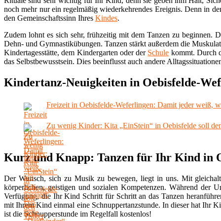
Rituale sind sehr wichtig für Ihr Kind, denn sie geben ihm Halt, Si
noch mehr nur ein regelmäßig wiederkehrendes Ereignis. Denn in de
den Gemeinschaftssinn Ihres
Kindes
.
Zudem lohnt es sich sehr, frühzeitig mit dem Tanzen zu beginnen. 
Dehn- und Gymnastikübungen. Tanzen stärkt außerdem die Muskulatu
Kindertagesstätte, dem Kindergarten oder der
Schule
kommt. Durch da
das Selbstbewusstsein. Dies beeinflusst auch andere Alltagssituationen
Kindertanz-Neuigkeiten in Oebisfelde-Wef
Freizeit in Oebisfelde-Weferlingen: Damit jeder weiß, 
Zu wenig Kinder: Kita „EinStein“ in Oebisfelde soll d
Kurz und Knapp: Tanzen für Ihr Kind in 
Der Wunsch, sich zu Musik zu bewegen, liegt in uns. Mit gleichalt
körperlichen, geistigen und sozialen Kompetenzen. Während der Unte
Verfügung, die Ihr Kind Schritt für Schritt an das Tanzen heranfüh
mit Ihrem Kind einmal eine Schnuppertanzstunde. In dieser hat Ihr Ki
ist die Schnupperstunde im Regelfall kostenlos!