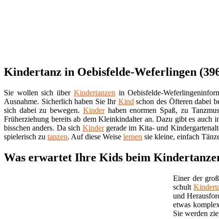
Kindertanz in Oebisfelde-Weferlingen (396
Sie wollen sich über
Kindertanzen
in Oebisfelde-Weferlingeninfo
Ausnahme. Sicherlich haben Sie Ihr
Kind
schon des Öfteren dabei b
sich dabei zu bewegen.
Kinder
haben enormen Spaß, zu Tanzmu
Früherziehung bereits ab dem Kleinkindalter an. Dazu gibt es auch i
bisschen anders. Da sich
Kinder
gerade im Kita- und Kindergartenalt
spielerisch zu
tanzen
. Auf diese Weise
lernen
sie kleine, einfach Tänz
Was erwartet Ihre Kids beim Kindertanzen
Einer der groß
schult
Kindert
und Herausfor
etwas komplex
Sie werden zie