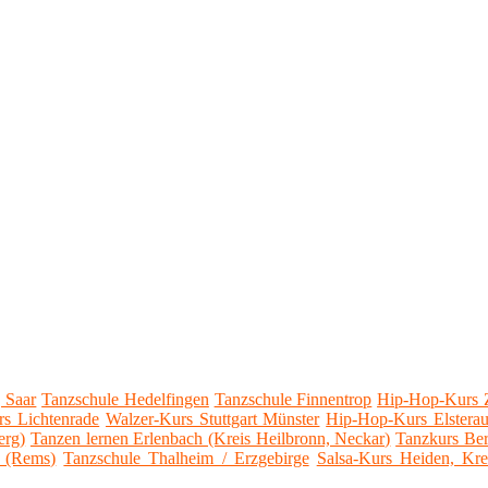
 Saar
Tanzschule Hedelfingen
Tanzschule Finnentrop
Hip-Hop-Kurs 
rs Lichtenrade
Walzer-Kurs Stuttgart Münster
Hip-Hop-Kurs Elstera
erg)
Tanzen lernen Erlenbach (Kreis Heilbronn, Neckar)
Tanzkurs Be
 (Rems)
Tanzschule Thalheim / Erzgebirge
Salsa-Kurs Heiden, Kre