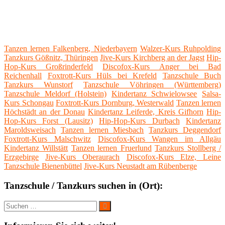
Tanzen lernen Falkenberg, Niederbayern
Walzer-Kurs Ruhpolding
Tanzkurs Gößnitz, Thüringen
Jive-Kurs Kirchberg an der Jagst
Hip-
Hop-Kurs Großrinderfeld
Discofox-Kurs Anger bei Bad
Reichenhall
Foxtrott-Kurs Hüls bei Krefeld
Tanzschule Buch
Tanzkurs Wunstorf
Tanzschule Vöhringen (Württemberg)
Tanzschule Meldorf (Holstein)
Kindertanz Schwielowsee
Salsa-
Kurs Schongau
Foxtrott-Kurs Dornburg, Westerwald
Tanzen lernen
Höchstädt an der Donau
Kindertanz Leiferde, Kreis Gifhorn
Hip-
Hop-Kurs Forst (Lausitz)
Hip-Hop-Kurs Durbach
Kindertanz
Maroldsweisach
Tanzen lernen Miesbach
Tanzkurs Deggendorf
Foxtrott-Kurs Malschwitz
Discofox-Kurs Wangen im Allgäu
Kindertanz Willstätt
Tanzen lernen Fruerlund
Tanzkurs Stollberg /
Erzgebirge
Jive-Kurs Oberaurach
Discofox-Kurs Elze, Leine
Tanzschule Bienenbüttel
Jive-Kurs Neustadt am Rübenberge
Tanzschule / Tanzkurs suchen in (Ort):
Suche
Suchen
nach: