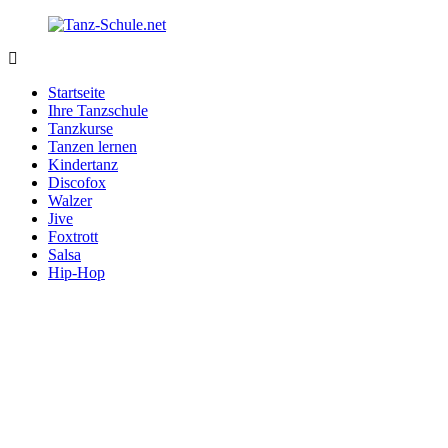
Zurück
zum
Inhalt
Tanz-
Ihre
Schule.net
Tanzschule
Startseite
im
Ihre Tanzschule
Internet
Tanzkurse
Tanzen lernen
Kindertanz
Discofox
Walzer
Jive
Foxtrott
Salsa
Hip-Hop