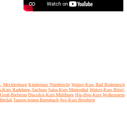
g, Mecklenburg
Kindertanz Nümbrecht
Walzer-Kurs Bad Bodenteich
a-Kurs Radeberg, Sachsen
Salsa-Kurs Marienthal
Walzer-Kurs Bösel,
 Groß-Bieberau
Discofox-Kurs Mühlburg
Hip-Hop-Kurs Wolkenstein
lberlah
Tanzen lernen Brensbach
Jive-Kurs Breuberg