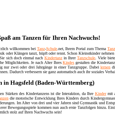
 Spaß am Tanzen für Ihren Nachwuchs!
rzlich willkommen bei
Tanz
-
Schule
.net, Ihrem Portal zum Thema
Tan
sik oder Klängen tanzt, hüpft oder rennt. Schon Kleinstkinder nehme
Sie sich doch einmal nach
Kindertanz
in Ihrer
Tanzschule
. Viele bie
che Möglichkeiten. Je nach Alter Ihres
Kindes
gestalten die Kindertanz
fig nur zwei oder drei Jahrgänge in einer Tanzgruppe. Dabei
lernen
d
ennen. Dadurch verbessern sie ganz automatisch auch ihr soziales Verhal
n in Hagsfeld (Baden-Württemberg)
en Stärken des Kindertanzens ist die Interaktion, da Ihre
Kinder
mit a
anzen
die motorische Entwicklung Ihres Kinders durch Kindergymnastik
derungen. Im Alter von drei und vier Jahren sind Gymnastik und En
erer Bewegungsspiele kommen nun auch erste Tanzfolgen hinzu. Ein
mlich stolz auf Ihren Nachwuchs sein!