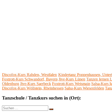
Discofox-Kurs Rahden, Westfalen
Kindertanz Poppenhausen, Unter
Foxtrott-Kurs Schwandorf, Bayern
Jive-Kurs Lünen
Tanzen lernen L
Oldenburg
Jive-Kurs Saerbeck
Foxtrott-Kurs Weismain
Salsa-Kurs I
Discofox-Kurs Wöllstein, Rheinhessen
Salsa-Kurs Wiesenfelden
Tanz
Tanzschule / Tanzkurs suchen in (Ort):
Suche
Suchen
nach: