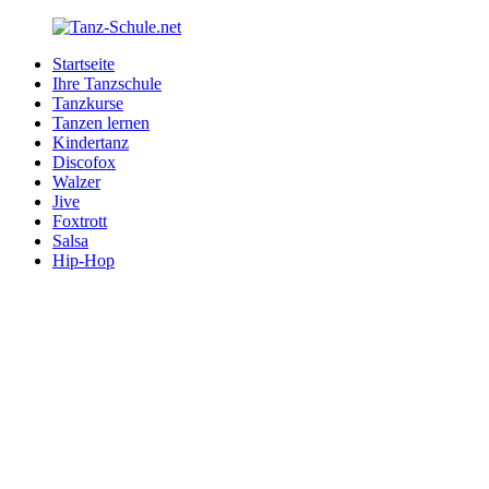
Zurück
zum
Startseite
Inhalt
Tanz-
Ihre
Ihre Tanzschule
Schule.net
Tanzschule
Tanzkurse
im
Tanzen lernen
Internet
Kindertanz
Discofox
Walzer
Jive
Foxtrott
Salsa
Hip-Hop