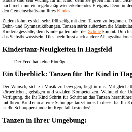
Rituale sind sehr wichtig für Ihr Kind, denn sie geben ihm Halt, Si
noch mehr nur ein regelmäßig wiederkehrendes Ereignis. Denn in de
den Gemeinschaftssinn Ihres
Kindes
.
Zudem lohnt es sich sehr, frühzeitig mit dem Tanzen zu beginnen. 
Dehn- und Gymnastikübungen. Tanzen stärkt außerdem die Muskulatu
Kindertagesstätte, dem Kindergarten oder der
Schule
kommt. Durch da
das Selbstbewusstsein. Dies beeinflusst auch andere Alltagssituationen
Kindertanz-Neuigkeiten in Hagsfeld
Der Feed hat keine Einträge.
Ein Überblick: Tanzen für Ihr Kind in Hag
Der Wunsch, sich zu Musik zu bewegen, liegt in uns. Mit gleichalt
körperlichen, geistigen und sozialen Kompetenzen. Während der Unte
Verfügung, die Ihr Kind Schritt für Schritt an das Tanzen heranfüh
mit Ihrem Kind einmal eine Schnuppertanzstunde. In dieser hat Ihr Ki
ist die Schnupperstunde im Regelfall kostenlos!
Tanzen in Ihrer Umgebung: