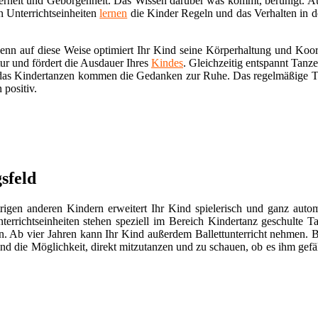
cherheit und Geborgenheit. Das Wissen darüber was kommt, beruhigt. Auc
n Unterrichtseinheiten
lernen
die Kinder Regeln und das Verhalten in d
Denn auf diese Weise optimiert Ihr Kind seine Körperhaltung und Koor
r und fördert die Ausdauer Ihres
Kindes
. Gleichzeitig entspannt Tanz
s Kindertanzen kommen die Gedanken zur Ruhe. Das regelmäßige Tra
 positiv.
sfeld
rigen anderen Kindern erweitert Ihr Kind spielerisch und ganz autom
rrichtseinheiten stehen speziell im Bereich Kindertanz geschulte Ta
ren. Ab vier Jahren kann Ihr Kind außerdem Ballettunterricht nehmen. 
nd die Möglichkeit, direkt mitzutanzen und zu schauen, ob es ihm gefäl