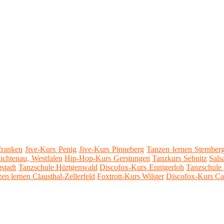
franken
Jive-Kurs Penig
Jive-Kurs Pinneberg
Tanzen lernen Sternber
ichtenau, Westfalen
Hip-Hop-Kurs Gerstungen
Tanzkurs Sebnitz
Sals
gstadt
Tanzschule Hürtgenwald
Discofox-Kurs Ennigerloh
Tanzschule
en lernen Clausthal-Zellerfeld
Foxtrott-Kurs Wilster
Discofox-Kurs Ca