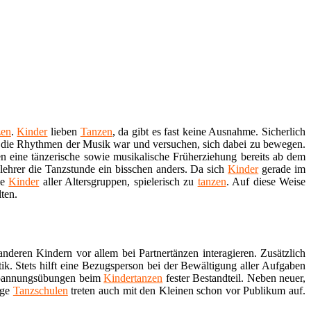
zen
.
Kinder
lieben
Tanzen
, da gibt es fast keine Ausnahme. Sicherlich
n die Rhythmen der Musik war und versuchen, sich dabei zu bewegen.
ten eine tänzerische sowie musikalische Früherziehung bereits ab dem
lehrer die Tanzstunde ein bisschen anders. Da sich
Kinder
gerade im
ie
Kinder
aller Altersgruppen, spielerisch zu
tanzen
. Auf diese Weise
ten.
nderen Kindern vor allem bei Partnertänzen interagieren. Zusätzlich
. Stets hilft eine Bezugsperson bei der Bewältigung aller Aufgaben
tspannungsübungen beim
Kindertanzen
fester Bestandteil. Neben neuer,
ige
Tanzschulen
treten auch mit den Kleinen schon vor Publikum auf.