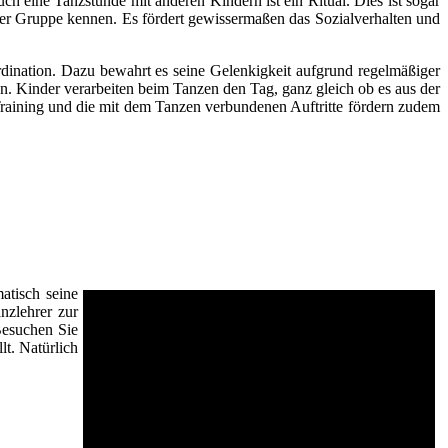
h eine Tanzstunde mit anderen Kindern ist ein Ritual. Dies ist sogar
er Gruppe kennen. Es fördert gewissermaßen das Sozialverhalten und
dination. Dazu bewahrt es seine Gelenkigkeit aufgrund regelmäßiger
en. Kinder verarbeiten beim Tanzen den Tag, ganz gleich ob es aus der
ining und die mit dem Tanzen verbundenen Auftritte fördern zudem
atisch seine
nzlehrer zur
Besuchen Sie
lt. Natürlich