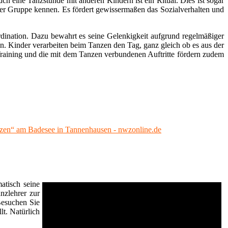
h eine Tanzstunde mit anderen Kindern ist ein Ritual. Dies ist sogar
er Gruppe kennen. Es fördert gewissermaßen das Sozialverhalten und
dination. Dazu bewahrt es seine Gelenkigkeit aufgrund regelmäßiger
en. Kinder verarbeiten beim Tanzen den Tag, ganz gleich ob es aus der
ining und die mit dem Tanzen verbundenen Auftritte fördern zudem
zen“ am Badesee in Tannenhausen - nwzonline.de
atisch seine
nzlehrer zur
Besuchen Sie
lt. Natürlich