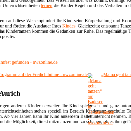
cherheit und Geborgenheit. Das Wissen darüber was kommt, beruhigt. Auc
n Unterrichtseinheiten
lernen
die Kinder Regeln und das Verhalten in d
Denn auf diese Weise optimiert Ihr Kind seine Körperhaltung und Koor
r und fördert die Ausdauer Ihres
Kindes
. Gleichzeitig entspannt Tanz
s Kindertanzen kommen die Gedanken zur Ruhe. Das regelmäßige Tra
 positiv.
umfest gefunden - nwzonline.de
Programm auf der Freilichtbühne - nwzonline.de
„Mama geht tan
 Aurich
rigen anderen Kindern erweitert Ihr Kind spielerisch und ganz autom
rrichtseinheiten stehen speziell im Bereich Kindertanz geschulte Ta
ren. Ab vier Jahren kann Ihr Kind außerdem Ballettunterricht nehmen. 
nd die Möglichkeit, direkt mitzutanzen und zu schauen, ob es ihm gefäl