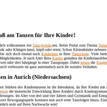
paß am Tanzen für Ihre Kinder!
zlich willkommen bei
Tanz
-
Schule
.net, Ihrem Portal zum Thema
Tanz
sik oder Klängen tanzt, hüpft oder rennt. Schon Kleinstkinder nehme
Sie sich doch einmal nach
Kindertanz
in Ihrer
Tanzschule
. Viele bie
 Möglichkeiten. Je nach Alter Ihres
Kindes
gestalten die Kindertanzlehr
 zwei oder drei Jahrgänge in einer Tanzgruppe. Dabei
lernen
die
Kinder
urch verbessern sie ganz automatisch auch ihr soziales Verhalten.
en in Aurich (Niedersachsen)
en Stärken des Kindertanzens ist die Interaktion, da Ihre Kinder mit 
anzen
die motorische Entwicklung Ihres Kinders durch Kindergymnastik
derungen. Im Alter von drei und vier Jahren sind Gymnastik und En
erer Bewegungsspiele kommen nun auch erste Tanzfolgen hinzu. Ein
mlich stolz auf Ihren Nachwuchs sein!