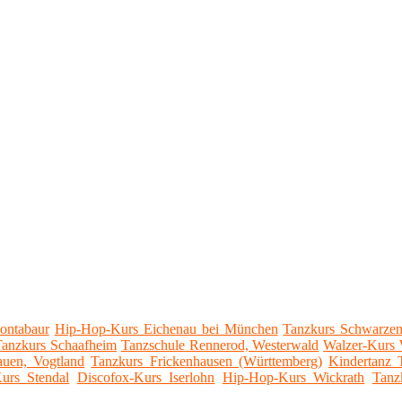
ontabaur
Hip-Hop-Kurs Eichenau bei München
Tanzkurs Schwarze
Tanzkurs Schaafheim
Tanzschule Rennerod, Westerwald
Walzer-Kurs 
auen, Vogtland
Tanzkurs Frickenhausen (Württemberg)
Kindertanz 
Kurs Stendal
Discofox-Kurs Iserlohn
Hip-Hop-Kurs Wickrath
Tanz