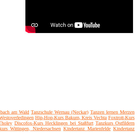
nbach am Wald
Tanzschule Wernau (Neckar)
Tanzen lernen Merzen
Westoverledingen
Hip-Hop-Kurs Bakum, Kreis Vechta
Foxtrott-Kurs
Tholey
Discofox-Kurs Hecklingen bei Staßfurt
Tanzkurs Ostfildern
kurs Wittingen, Niedersachsen
Kindertanz Marienfelde
Kindertanz