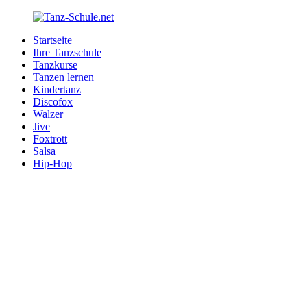
Zurück
zum
Startseite
Inhalt
Tanz-
Ihre
Ihre Tanzschule
Schule.net
Tanzschule
Tanzkurse
im
Tanzen lernen
Internet
Kindertanz
Discofox
Walzer
Jive
Foxtrott
Salsa
Hip-Hop