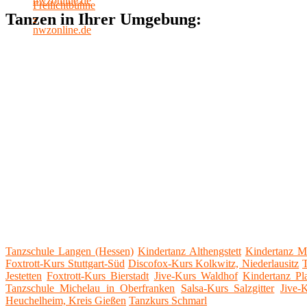
Tanzen in Ihrer Umgebung:
Tanzschule Langen (Hessen)
Kindertanz Althengstett
Kindertanz M
Foxtrott-Kurs Stuttgart-Süd
Discofox-Kurs Kolkwitz, Niederlausitz
Jestetten
Foxtrott-Kurs Bierstadt
Jive-Kurs Waldhof
Kindertanz Pl
Tanzschule Michelau in Oberfranken
Salsa-Kurs Salzgitter
Jive-
Heuchelheim, Kreis Gießen
Tanzkurs Schmarl