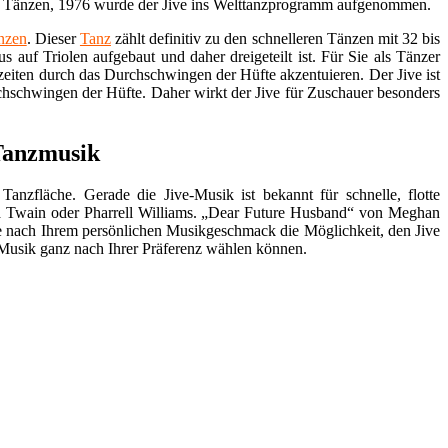
schen Tänzen, 1976 wurde der Jive ins Welttanzprogramm aufgenommen.
nzen
. Dieser
Tanz
zählt definitiv zu den schnelleren Tänzen mit 32 bis
 auf Triolen aufgebaut und daher dreigeteilt ist. Für Sie als Tänzer
lzeiten durch das Durchschwingen der Hüfte akzentuieren. Der Jive ist
chschwingen der Hüfte. Daher wirkt der Jive für Zuschauer besonders
 Tanzmusik
Tanzfläche. Gerade die Jive-Musik ist bekannt für schnelle, flotte
ia Twain oder Pharrell Williams. „Dear Future Husband“ von Meghan
 je nach Ihrem persönlichen Musikgeschmack die Möglichkeit, den Jive
Musik ganz nach Ihrer Präferenz wählen können.