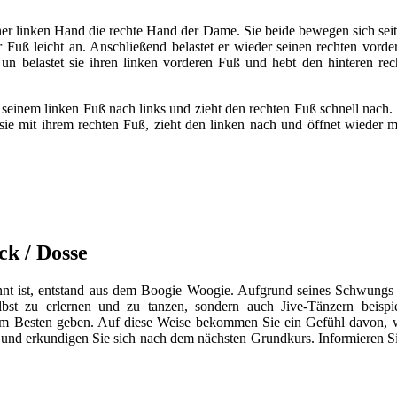
iner linken Hand die rechte Hand der Dame. Sie beide bewegen sich sei
ter Fuß leicht an. Anschließend belastet er wieder seinen rechten vo
Nun belastet sie ihren linken vorderen Fuß und hebt den hinteren r
mit seinem linken Fuß nach links und zieht den rechten Fuß schnell nach
 sie mit ihrem rechten Fuß, zieht den linken nach und öffnet wieder mi
ck / Dosse
nt ist, entstand aus dem Boogie Woogie. Aufgrund seines Schwungs v
bst zu erlernen und zu tanzen, sondern auch Jive-Tänzern beispi
zum Besten geben. Auf diese Weise bekommen Sie ein Gefühl davon, w
und erkundigen Sie sich nach dem nächsten Grundkurs. Informieren Si