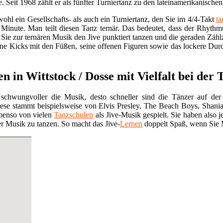
e. Seit 1968 zählt er als fünfter Turniertanz zu den lateinamerikani
owohl ein Gesellschafts- als auch ein Turniertanz, den Sie im 4/4-Takt
ta
Minute. Man teilt diesen Tanz ternär. Das bedeutet, dass der Rhythmus
s Sie zur ternären Musik den Jive punktiert tanzen und die geraden Zäh
ine Kicks mit den Füßen, seine offenen Figuren sowie das lockere Dur
en in Wittstock / Dosse mit Vielfalt bei der
d schwungvoller die Musik, desto schneller sind die Tänzer auf der 
ese stammt beispielsweise von Elvis Presley, The Beach Boys, Shan
ebenso von vielen
Tanzschulen
als Jive-Musik gespielt. Sie haben also
r Musik zu tanzen. So macht das Jive-
Lernen
doppelt Spaß, wenn Sie 