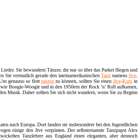
ge Lieder. Sie bewundern Tänzer, die nur so über das Parket fliegen und
hen Sie vermutlich gerade den lateinamerikanischen
Tanz
namens
Jive
.
 Um genauso so flott
tanzen
zu können, sollten Sie einen
Jive
-
Kurs
in
nze wie Boogie-Woogie und in den 1950ern der Rock ’n’ Roll aufkamen,
nden Musik. Daher sollten Sie sich nicht wundern, wenn Sie zu Beginn
en nach Europa. Dort fanden sie insbesondere bei den Jugendlichen
wegen einige den Jive verpönten. Der selbsternannte Tanzpapst Alex
twickelten Tanzlehrer aus England einen eleganten, aber dennoch