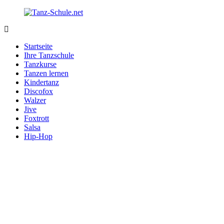
Zurück
zum
Inhalt
Tanz-
Ihre
Schule.net
Tanzschule
Startseite
im
Ihre Tanzschule
Internet
Tanzkurse
Tanzen lernen
Kindertanz
Discofox
Walzer
Jive
Foxtrott
Salsa
Hip-Hop