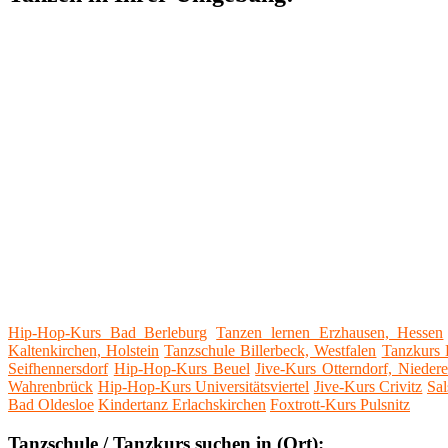
Hip-Hop-Kurs Bad Berleburg
Tanzen lernen Erzhausen, Hessen
Kaltenkirchen, Holstein
Tanzschule Billerbeck, Westfalen
Tanzkurs 
Seifhennersdorf
Hip-Hop-Kurs Beuel
Jive-Kurs Otterndorf, Niedere
Wahrenbrück
Hip-Hop-Kurs Universitätsviertel
Jive-Kurs Crivitz
Sal
Bad Oldesloe
Kindertanz Erlachskirchen
Foxtrott-Kurs Pulsnitz
Tanzschule / Tanzkurs suchen in (Ort):