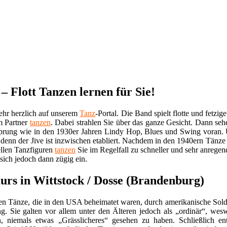
– Flott Tanzen lernen für Sie!
ehr herzlich auf unserem
Tanz
-Portal. Die Band spielt flotte und fetzi
m Partner
tanzen
. Dabei strahlen Sie über das ganze Gesicht. Dann se
sprung wie in den 1930er Jahren Lindy Hop, Blues und Swing voran.
t, denn der Jive ist inzwischen etabliert. Nachdem in den 1940ern Tä
ellen Tanzfiguren
tanzen
Sie im Regelfall zu schneller und sehr anrege
sich jedoch dann zügig ein.
urs in Wittstock / Dosse (Brandenburg)
 Tänze, die in den USA beheimatet waren, durch amerikanische Soldat
g. Sie galten vor allem unter den Älteren jedoch als „ordinär“, wes
 niemals etwas „Grässlicheres“ gesehen zu haben. Schließlich en