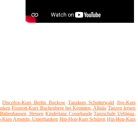
Discofox-Kurs Berlin Buckow
Tanzkurs Schutterwald
Jive-Kurs
ranken
Foxtrott-Kurs Buchenberg bei Kempten, Allgäu
Tanzen lernen
 Babenhausen, Hessen
Kindertanz Cossebaude
Tanzschule Uebigau-
a-Kurs Arnstein, Unterfranken
Hip-Hop-Kurs Schüren
Hip-Hop-Kurs