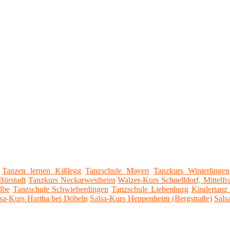
Tanzen lernen Kißlegg
Tanzschule Mayen
Tanzkurs Winterlingen
Bürstadt
Tanzkurs Neckarwestheim
Walzer-Kurs Schnelldorf, Mittelf
lbe
Tanzschule Schwieberdingen
Tanzschule Liebenburg
Kindertanz
sa-Kurs Hartha bei Döbeln
Salsa-Kurs Heppenheim (Bergstraße)
Sals