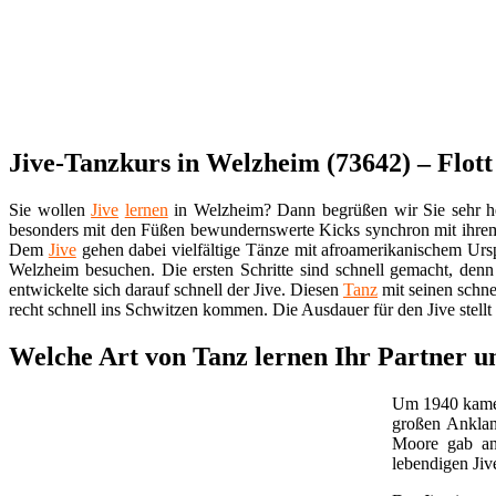
Jive-Tanzkurs in Welzheim (73642) – Flott
Sie wollen
Jive
lernen
in Welzheim? Dann begrüßen wir Sie sehr h
besonders mit den Füßen bewundernswerte Kicks synchron mit ihre
Dem
Jive
gehen dabei vielfältige Tänze mit afroamerikanischem Ur
Welzheim besuchen. Die ersten Schritte sind schnell gemacht, den
entwickelte sich darauf schnell der Jive. Diesen
Tanz
mit seinen schn
recht schnell ins Schwitzen kommen. Die Ausdauer für den Jive stellt 
Welche Art von Tanz lernen Ihr Partner 
Um 1940 kamen
großen Anklan
Moore gab an,
lebendigen Jiv