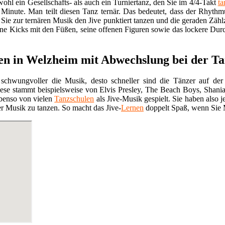
owohl ein Gesellschafts- als auch ein Turniertanz, den Sie im 4/4-Takt
ta
Minute. Man teilt diesen Tanz ternär. Das bedeutet, dass der Rhythmus
s Sie zur ternären Musik den Jive punktiert tanzen und die geraden Zäh
ine Kicks mit den Füßen, seine offenen Figuren sowie das lockere Dur
nen in Welzheim mit Abwechslung bei der T
d schwungvoller die Musik, desto schneller sind die Tänzer auf der 
ese stammt beispielsweise von Elvis Presley, The Beach Boys, Shan
ebenso von vielen
Tanzschulen
als Jive-Musik gespielt. Sie haben also
r Musik zu tanzen. So macht das Jive-
Lernen
doppelt Spaß, wenn Sie 