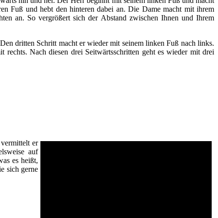
twärts hin und her. Der Herr beginnt mit seinem linken Fuß und macht
rderen Fuß und hebt den hinteren dabei an. Die Dame macht mit ihrem
echten an. So vergrößert sich der Abstand zwischen Ihnen und Ihrem
. Den dritten Schritt macht er wieder mit seinem linken Fuß nach links.
t rechts. Nach diesen drei Seitwärtsschritten geht es wieder mit drei
ermittelt er
elsweise auf
as es heißt,
e sich gerne