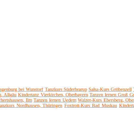
agenburg bei Wunstorf
Tanzkurs Süderbrarup
Salsa-Kurs Gröbenzell
g, Allgäu
Kindertanz Vierkirchen, Oberbayern
Tanzen lernen Groß G
hertshausen, Ilm
Tanzen lernen Uedem
Walzer-Kurs Ebersberg, Obe
anzkurs Nordhausen, Thüringen
Foxtrott-Kurs Bad Muskau
Kindert