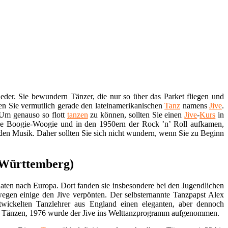
Lieder. Sie bewundern Tänzer, die nur so über das Parket fliegen und
hen Sie vermutlich gerade den lateinamerikanischen
Tanz
namens
Jive
.
 Um genauso so flott
tanzen
zu können, sollten Sie einen
Jive
-
Kurs
in
 wie Boogie-Woogie und in den 1950ern der Rock ’n’ Roll aufkamen,
nden Musik. Daher sollten Sie sich nicht wundern, wenn Sie zu Beginn
n-Württemberg)
en nach Europa. Dort fanden sie insbesondere bei den Jugendlichen
wegen einige den Jive verpönten. Der selbsternannte Tanzpapst Alex
twickelten Tanzlehrer aus England einen eleganten, aber dennoch
schen Tänzen, 1976 wurde der Jive ins Welttanzprogramm aufgenommen.