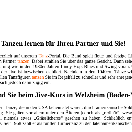
 Tanzen lernen für Ihren Partner und Sie!
erzlich auf unserem
Tanz
-Portal. Die Band spielt flotte und fetzige 
m Partner
tanzen
. Dabei strahlen Sie über das ganze Gesicht. Dann se
sprung wie in den 1930er Jahren Lindy Hop, Blues und Swing voran.
n der Jive ist inzwischen etabliert. Nachdem in den 1940ern Tänze
ellen Tanzfiguren
tanzen
Sie im Regelfall zu schneller und sehr anrege
sich jedoch dann zügig ein.
und Sie beim Jive-Kurs in Welzheim (Bade
 Tänze, die in den USA beheimatet waren, durch amerikanische Soldat
g. Sie galten vor allem unter den Älteren jedoch als „ordinär“, wes
 niemals etwas „Grässlicheres“ gesehen zu haben. Schließlich en
e. Seit 1968 zählt er als fünfter Turniertanz zu den lateinamerikani