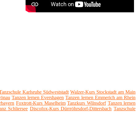
Tanzschule Karlsruhe Südweststadt
Walzer-Kurs Stockstadt am Main
rönau
Tanzen lernen Evershagen
Tanzen lernen Emmerich am Rhein
rbayern
Foxtrott-Kurs Maselheim
Tanzkurs Wilnsdorf
Tanzen lernen
anz Schliersee
Discofox-Kurs Dürrröhrsdorf-Dittersbach
Tanzschule