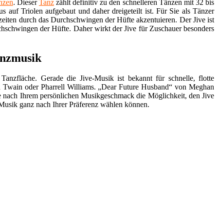
nzen
. Dieser
Tanz
zählt definitiv zu den schnelleren Tänzen mit 32 bis
 auf Triolen aufgebaut und daher dreigeteilt ist. Für Sie als Tänzer
lzeiten durch das Durchschwingen der Hüfte akzentuieren. Der Jive ist
chschwingen der Hüfte. Daher wirkt der Jive für Zuschauer besonders
anzmusik
Tanzfläche. Gerade die Jive-Musik ist bekannt für schnelle, flotte
ia Twain oder Pharrell Williams. „Dear Future Husband“ von Meghan
 je nach Ihrem persönlichen Musikgeschmack die Möglichkeit, den Jive
Musik ganz nach Ihrer Präferenz wählen können.