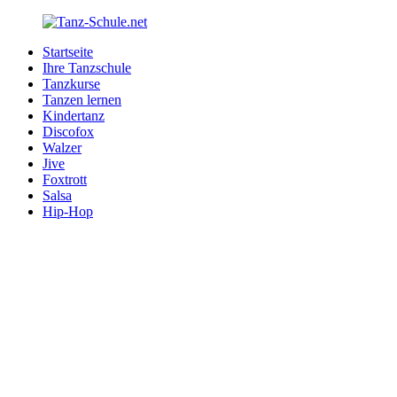
Zurück
zum
Startseite
Inhalt
Tanz-
Ihre
Ihre Tanzschule
Schule.net
Tanzschule
Tanzkurse
im
Tanzen lernen
Internet
Kindertanz
Discofox
Walzer
Jive
Foxtrott
Salsa
Hip-Hop