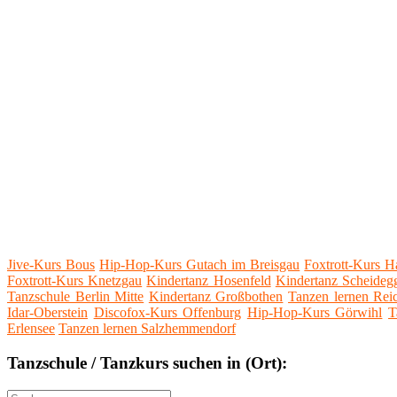
Jive-Kurs Bous
Hip-Hop-Kurs Gutach im Breisgau
Foxtrott-Kurs H
Foxtrott-Kurs Knetzgau
Kindertanz Hosenfeld
Kindertanz Scheideg
Tanzschule Berlin Mitte
Kindertanz Großbothen
Tanzen lernen Reic
Idar-Oberstein
Discofox-Kurs Offenburg
Hip-Hop-Kurs Görwihl
T
Erlensee
Tanzen lernen Salzhemmendorf
Tanzschule / Tanzkurs suchen in (Ort):
Suche