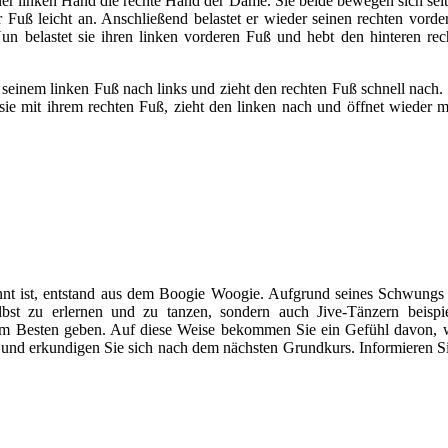
iner linken Hand die rechte Hand der Dame. Sie beide bewegen sich sei
ter Fuß leicht an. Anschließend belastet er wieder seinen rechten vo
Nun belastet sie ihren linken vorderen Fuß und hebt den hinteren r
mit seinem linken Fuß nach links und zieht den rechten Fuß schnell nach
 sie mit ihrem rechten Fuß, zieht den linken nach und öffnet wieder mi
nt ist, entstand aus dem Boogie Woogie. Aufgrund seines Schwungs v
bst zu erlernen und zu tanzen, sondern auch Jive-Tänzern beispi
zum Besten geben. Auf diese Weise bekommen Sie ein Gefühl davon, w
und erkundigen Sie sich nach dem nächsten Grundkurs. Informieren Si