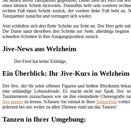
Sie stehen Ihrem Tanzpartner gegenüber. Dabei fasst der Herr mit se
einen kleinen Schritt rückwärts. Daraufhin hebt sein vorderer rech
rechten Fuß einen Schritt zurück, der vordere linke Fuß hebt an. 
Tanzpartner zunächst und verringert sich wieder.
Jetzt schließen sich drei flotte Schritte zur Seite an. Der Herr geht 
Die Dame tanzt dieselben drei Schritte zur Seite, allerdings beginnt
schnellen Schritten in Ihre Ausgangsposition zurück.
Jive-News aus Welzheim
Der Feed hat keine Einträge.
Ein Überblick: Ihr Jive-Kurs in Welzheim
Der Jive, der für seine offenen Figuren und heißen Rhythmen bekan
eine unbändige Lebensfreude. Es macht nicht nur Spaß, Jive sel
Tanzturnieren zuzuschauen wie sie ihre einstudierte Choreografie 
Jive tanzen
zu lernen. Schauen Sie einmal in Ihrer
Tanzschule
vorbei 
jederzeit bei uns weiter zu allen Themen rund um das Tanzen!
Tanzen in Ihrer Umgebung: