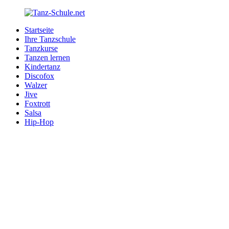
Zurück
zum
Startseite
Inhalt
Tanz-
Ihre
Ihre Tanzschule
Schule.net
Tanzschule
Tanzkurse
im
Tanzen lernen
Internet
Kindertanz
Discofox
Walzer
Jive
Foxtrott
Salsa
Hip-Hop