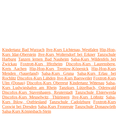
Kindertanz Bad Wurzach
Jive-Kurs Lichtenau, Westfalen
Hip-Hop-
Kurs Idar-Oberstein
Jive-Kurs Woltersdorf bei Erkner
Tanzschule
Harburg
Tanzen lernen Bad Nauheim
Salsa-Kurs Wildenfels bei
Zwickau
Foxtrott-Kurs Iffezheim
Discofox-Kurs Laurensberg,
Kreis Aachen
Hip-Hop-Kurs Treptow-Köpenick
Hip-Hop-Kurs
Menden (Sauerland)
Salsa-Kurs Gruna
Salsa-Kurs Erlau bei
Rochlitz
Discofox-Kurs Lähden
Jive-Kurs Baesweiler
Foxtrott-Kurs
Ulm (Donau)
Discofox-Kurs Oberreut
Kindertanz Wittenau
Salsa-
Kurs Ludwigshafen am Rhein
Tanzkurs Lützelbach, Odenwald
Discofox-Kurs Stavenhagen, Reuterstadt
Tanzschule Elsterwerda
Discofox-Kurs Meuselwitz, Thüringen
Jive-Kurs Lößnitz
Salsa-
Kurs Ihlow, Ostfriesland
Tanzschule Cadolzburg
Foxtrott-Kurs
Coswig bei Dresden
Salsa-Kurs Fronreute
Tanzschule Donauwörth
Salsa-Kurs Königsbach-Stein