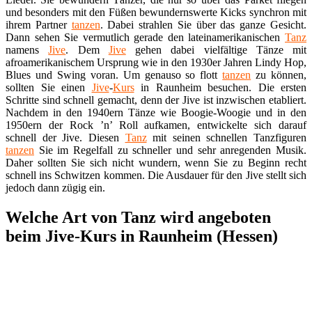
und besonders mit den Füßen bewundernswerte Kicks synchron mit
ihrem Partner
tanzen
. Dabei strahlen Sie über das ganze Gesicht.
Dann sehen Sie vermutlich gerade den lateinamerikanischen
Tanz
namens
Jive
. Dem
Jive
gehen dabei vielfältige Tänze mit
afroamerikanischem Ursprung wie in den 1930er Jahren Lindy Hop,
Blues und Swing voran. Um genauso so flott
tanzen
zu können,
sollten Sie einen
Jive
-
Kurs
in Raunheim besuchen. Die ersten
Schritte sind schnell gemacht, denn der Jive ist inzwischen etabliert.
Nachdem in den 1940ern Tänze wie Boogie-Woogie und in den
1950ern der Rock ’n’ Roll aufkamen, entwickelte sich darauf
schnell der Jive. Diesen
Tanz
mit seinen schnellen Tanzfiguren
tanzen
Sie im Regelfall zu schneller und sehr anregenden Musik.
Daher sollten Sie sich nicht wundern, wenn Sie zu Beginn recht
schnell ins Schwitzen kommen. Die Ausdauer für den Jive stellt sich
jedoch dann zügig ein.
Welche Art von Tanz wird angeboten
beim Jive-Kurs in Raunheim (Hessen)