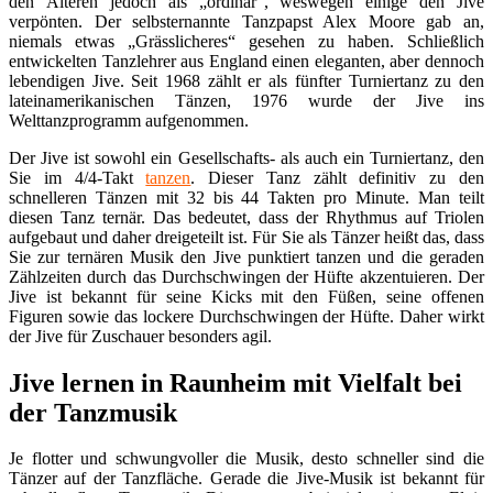
den Älteren jedoch als „ordinär“, weswegen einige den Jive
verpönten. Der selbsternannte Tanzpapst Alex Moore gab an,
niemals etwas „Grässlicheres“ gesehen zu haben. Schließlich
entwickelten Tanzlehrer aus England einen eleganten, aber dennoch
lebendigen Jive. Seit 1968 zählt er als fünfter Turniertanz zu den
lateinamerikanischen Tänzen, 1976 wurde der Jive ins
Welttanzprogramm aufgenommen.
Der Jive ist sowohl ein Gesellschafts- als auch ein Turniertanz, den
Sie im 4/4-Takt
tanzen
. Dieser Tanz zählt definitiv zu den
schnelleren Tänzen mit 32 bis 44 Takten pro Minute. Man teilt
diesen Tanz ternär. Das bedeutet, dass der Rhythmus auf Triolen
aufgebaut und daher dreigeteilt ist. Für Sie als Tänzer heißt das, dass
Sie zur ternären Musik den Jive punktiert tanzen und die geraden
Zählzeiten durch das Durchschwingen der Hüfte akzentuieren. Der
Jive ist bekannt für seine Kicks mit den Füßen, seine offenen
Figuren sowie das lockere Durchschwingen der Hüfte. Daher wirkt
der Jive für Zuschauer besonders agil.
Jive lernen in Raunheim mit Vielfalt bei
der Tanzmusik
Je flotter und schwungvoller die Musik, desto schneller sind die
Tänzer auf der Tanzfläche. Gerade die Jive-Musik ist bekannt für