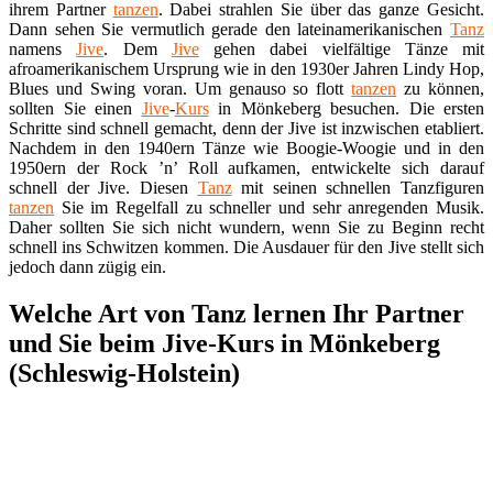
ihrem Partner
tanzen
. Dabei strahlen Sie über das ganze Gesicht.
Dann sehen Sie vermutlich gerade den lateinamerikanischen
Tanz
namens
Jive
. Dem
Jive
gehen dabei vielfältige Tänze mit
afroamerikanischem Ursprung wie in den 1930er Jahren Lindy Hop,
Blues und Swing voran. Um genauso so flott
tanzen
zu können,
sollten Sie einen
Jive
-
Kurs
in Mönkeberg besuchen. Die ersten
Schritte sind schnell gemacht, denn der Jive ist inzwischen etabliert.
Nachdem in den 1940ern Tänze wie Boogie-Woogie und in den
1950ern der Rock ’n’ Roll aufkamen, entwickelte sich darauf
schnell der Jive. Diesen
Tanz
mit seinen schnellen Tanzfiguren
tanzen
Sie im Regelfall zu schneller und sehr anregenden Musik.
Daher sollten Sie sich nicht wundern, wenn Sie zu Beginn recht
schnell ins Schwitzen kommen. Die Ausdauer für den Jive stellt sich
jedoch dann zügig ein.
Welche Art von Tanz lernen Ihr Partner
und Sie beim Jive-Kurs in Mönkeberg
(Schleswig-Holstein)