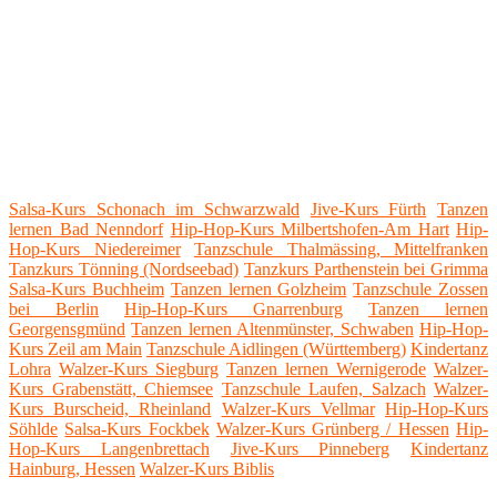
Salsa-Kurs Schonach im Schwarzwald
Jive-Kurs Fürth
Tanzen
lernen Bad Nenndorf
Hip-Hop-Kurs Milbertshofen-Am Hart
Hip-
Hop-Kurs Niedereimer
Tanzschule Thalmässing, Mittelfranken
Tanzkurs Tönning (Nordseebad)
Tanzkurs Parthenstein bei Grimma
Salsa-Kurs Buchheim
Tanzen lernen Golzheim
Tanzschule Zossen
bei Berlin
Hip-Hop-Kurs Gnarrenburg
Tanzen lernen
Georgensgmünd
Tanzen lernen Altenmünster, Schwaben
Hip-Hop-
Kurs Zeil am Main
Tanzschule Aidlingen (Württemberg)
Kindertanz
Lohra
Walzer-Kurs Siegburg
Tanzen lernen Wernigerode
Walzer-
Kurs Grabenstätt, Chiemsee
Tanzschule Laufen, Salzach
Walzer-
Kurs Burscheid, Rheinland
Walzer-Kurs Vellmar
Hip-Hop-Kurs
Söhlde
Salsa-Kurs Fockbek
Walzer-Kurs Grünberg / Hessen
Hip-
Hop-Kurs Langenbrettach
Jive-Kurs Pinneberg
Kindertanz
Hainburg, Hessen
Walzer-Kurs Biblis