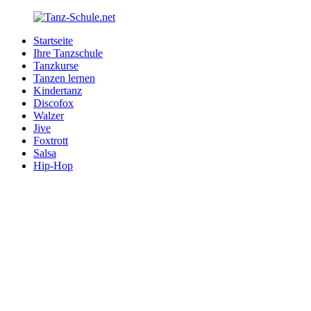
Zurück
zum
Startseite
Inhalt
Tanz-
Ihre
Ihre Tanzschule
Schule.net
Tanzschule
Tanzkurse
im
Tanzen lernen
Internet
Kindertanz
Discofox
Walzer
Jive
Foxtrott
Salsa
Hip-Hop