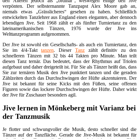
den Älteren jedoch als „ordinär“, weswegen einige den Jive
verpönten. Der selbsternannte Tanzpapst Alex Moore gab an,
niemals etwas „Grässlicheres“ gesehen zu haben. Schließlich
entwickelten Tanzlehrer aus England einen eleganten, aber dennoch
lebendigen Jive. Seit 1968 zählt er als fünfter Turniertanz zu den
lateinamerikanischen Tänzen, 1976 wurde der Jive ins
Welttanzprogramm aufgenommen.
Der Jive ist sowohl ein Gesellschafts- als auch ein Turniertanz, den
Sie im 4/4-Takt
tanzen
. Dieser
Tanz
zählt definitiv zu den
schnelleren Tänzen mit 32 bis 44 Takten pro Minute. Man teilt
diesen Tanz ternär. Das bedeutet, dass der Rhythmus auf Triolen
aufgebaut und daher dreigeteilt ist. Für Sie als Tänzer heißt das, dass
Sie zur ternären Musik den Jive punktiert tanzen und die geraden
Zählzeiten durch das Durchschwingen der Hüfte akzentuieren. Der
Jive ist bekannt für seine Kicks mit den Füßen, seine offenen
Figuren sowie das lockere Durchschwingen der Hüfte. Daher wirkt
der Jive für Zuschauer besonders agil.
Jive lernen in Mönkeberg mit Varianz bei
der Tanzmusik
Je flotter und schwungvoller die Musik, desto schneller sind die
Tänzer auf der Tanzfläche. Gerade die Jive-Musik ist bekannt für