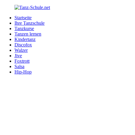
Zurück
zum
Startseite
Inhalt
Tanz-
Ihre
Ihre Tanzschule
Schule.net
Tanzschule
Tanzkurse
im
Tanzen lernen
Internet
Kindertanz
Discofox
Walzer
Jive
Foxtrott
Salsa
Hip-Hop