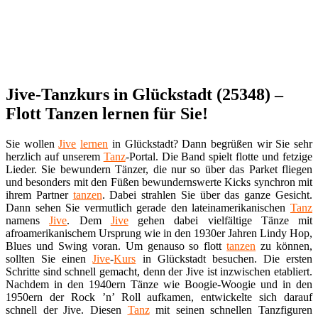
Jive-Tanzkurs in Glückstadt (25348) –
Flott Tanzen lernen für Sie!
Sie wollen
Jive
lernen
in Glückstadt? Dann begrüßen wir Sie sehr
herzlich auf unserem
Tanz
-Portal. Die Band spielt flotte und fetzige
Lieder. Sie bewundern Tänzer, die nur so über das Parket fliegen
und besonders mit den Füßen bewundernswerte Kicks synchron mit
ihrem Partner
tanzen
. Dabei strahlen Sie über das ganze Gesicht.
Dann sehen Sie vermutlich gerade den lateinamerikanischen
Tanz
namens
Jive
. Dem
Jive
gehen dabei vielfältige Tänze mit
afroamerikanischem Ursprung wie in den 1930er Jahren Lindy Hop,
Blues und Swing voran. Um genauso so flott
tanzen
zu können,
sollten Sie einen
Jive
-
Kurs
in Glückstadt besuchen. Die ersten
Schritte sind schnell gemacht, denn der Jive ist inzwischen etabliert.
Nachdem in den 1940ern Tänze wie Boogie-Woogie und in den
1950ern der Rock ’n’ Roll aufkamen, entwickelte sich darauf
schnell der Jive. Diesen
Tanz
mit seinen schnellen Tanzfiguren