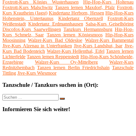
Foxtrott-Kurs Königs Wusterhausen
Hip-Hop-Kurs Holtenau
Foxtrott-Kurs Malschwitz
Tanzen lernen Maxdorf, Pfalz
Foxtrott-
Kurs Krautheim (Jagst)
Kindertanz Herborn, Hessen
Hip-Hop-Kurs
Hohenstein, Untertaunus
Kindertanz Obernzell
Foxtrott-Kurs
Weißenstadt
Kindertanz Erdmannhausen
Salsa-Kurs Geiselhöring
Discofox-Kurs Saarwellingen
Tanzkurs Hermannsburg
Hip-Hop-
Kurs Schmelz, Saar
Tanzen lernen Königsmoos
Hip-Hop-Kurs
Moosinning
Walzer-Kurs Bad Oldesloe
Walzer-Kurs Bammental
Jive-Kurs Alzenau in Unterfranken
Jive-Kurs Landshut, Isar
Jive-
Kurs Bad Bodenteich
Walzer-Kurs Hellenthal, Eifel
Tanzen lernen
Lichterfelde
Tanzen lernen Reppenstedt
Hip-Hop-Kurs Schönheide,
Erzgebirge
Walzer-Kurs Oy-Mittelberg
Walzer-Kurs
Rednitzhembach
Tanzen lernen Berlin Friedrichshain
Tanzschule
Tittling
Jive-Kurs Wiesmoor
Tanzschule / Tanzkurs suchen in (Ort):
Suche
Suchen
nach:
Informieren Sie sich weiter!