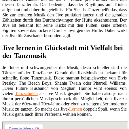
diesen Tanz ternär. Das bedeutet, dass der Rhythmus auf Triolen
aufgebaut und daher dreigeteilt ist. Für Sie als Tänzer heißt das, dass
Sie zur ternären Musik den Jive punktiert tanzen und die geraden
Zählzeiten durch das Durchschwingen der Hüfte akzentuieren. Der
Jive ist bekannt für seine Kicks mit den Füßen, seine offenen
Figuren sowie das lockere Durchschwingen der Hüfte. Daher wirkt
der Jive für Zuschauer besonders agil.
Jive lernen in Glückstadt mit Vielfalt bei
der Tanzmusik
Je flotter und schwungvoller die Musik, desto schneller sind die
Tänzer auf der Tanzfläche. Gerade die Jive-Musik ist bekannt für
schnelle, flotte Tanzmusik. Diese stammt beispielsweise von Elvis
Presley, The Beach Boys, Shania Twain oder Pharrell Williams.
„Dear Future Husband“ von Meghan Trainor wird ebenso von
vielen
Tanzschulen
als Jive-Musik gespielt. Sie haben also je nach
Ihrem persönlichen Musikgeschmack die Möglichkeit, den Jive zu
Musik der 60er- und 70er-Jahre oder eben zu zeitgemäßer moderner
Musik zu tanzen. So macht das Jive-
Lernen
doppelt Spaß, wenn Sie
Musik ganz nach Ihrer Präferenz wählen können.