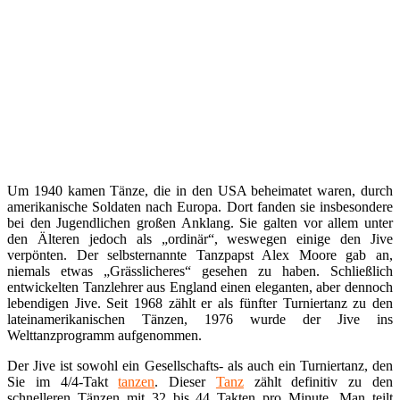
Um 1940 kamen Tänze, die in den USA beheimatet waren, durch
amerikanische Soldaten nach Europa. Dort fanden sie insbesondere
bei den Jugendlichen großen Anklang. Sie galten vor allem unter
den Älteren jedoch als „ordinär“, weswegen einige den Jive
verpönten. Der selbsternannte Tanzpapst Alex Moore gab an,
niemals etwas „Grässlicheres“ gesehen zu haben. Schließlich
entwickelten Tanzlehrer aus England einen eleganten, aber dennoch
lebendigen Jive. Seit 1968 zählt er als fünfter Turniertanz zu den
lateinamerikanischen Tänzen, 1976 wurde der Jive ins
Welttanzprogramm aufgenommen.
Der Jive ist sowohl ein Gesellschafts- als auch ein Turniertanz, den
Sie im 4/4-Takt
tanzen
. Dieser
Tanz
zählt definitiv zu den
schnelleren Tänzen mit 32 bis 44 Takten pro Minute. Man teilt