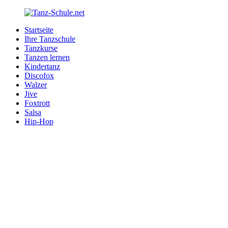
Zurück
zum
Startseite
Inhalt
Tanz-
Ihre
Ihre Tanzschule
Schule.net
Tanzschule
Tanzkurse
im
Tanzen lernen
Internet
Kindertanz
Discofox
Walzer
Jive
Foxtrott
Salsa
Hip-Hop