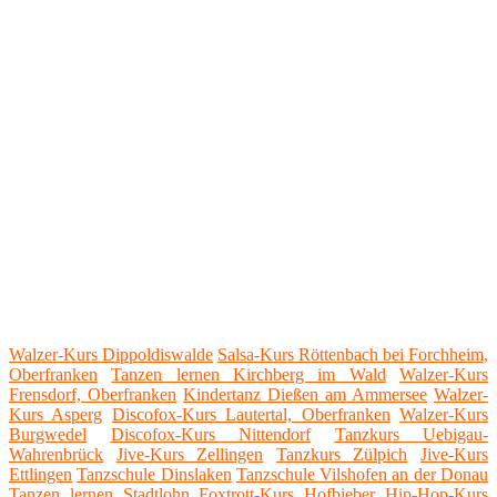
Walzer-Kurs Dippoldiswalde
Salsa-Kurs Röttenbach bei Forchheim,
Oberfranken
Tanzen lernen Kirchberg im Wald
Walzer-Kurs
Frensdorf, Oberfranken
Kindertanz Dießen am Ammersee
Walzer-
Kurs Asperg
Discofox-Kurs Lautertal, Oberfranken
Walzer-Kurs
Burgwedel
Discofox-Kurs Nittendorf
Tanzkurs Uebigau-
Wahrenbrück
Jive-Kurs Zellingen
Tanzkurs Zülpich
Jive-Kurs
Ettlingen
Tanzschule Dinslaken
Tanzschule Vilshofen an der Donau
Tanzen lernen Stadtlohn
Foxtrott-Kurs Hofbieber
Hip-Hop-Kurs