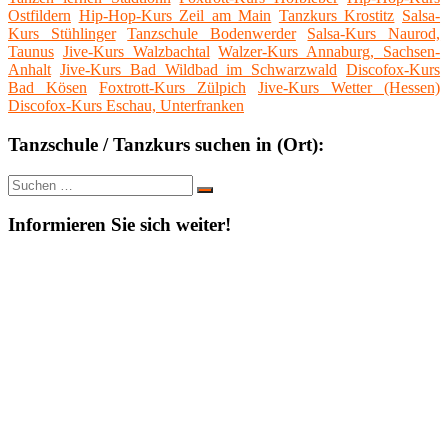
Ostfildern
Hip-Hop-Kurs Zeil am Main
Tanzkurs Krostitz
Salsa-
Kurs Stühlinger
Tanzschule Bodenwerder
Salsa-Kurs Naurod,
Taunus
Jive-Kurs Walzbachtal
Walzer-Kurs Annaburg, Sachsen-
Anhalt
Jive-Kurs Bad Wildbad im Schwarzwald
Discofox-Kurs
Bad Kösen
Foxtrott-Kurs Zülpich
Jive-Kurs Wetter (Hessen)
Discofox-Kurs Eschau, Unterfranken
Tanzschule / Tanzkurs suchen in (Ort):
Suche
Suchen
nach:
Informieren Sie sich weiter!