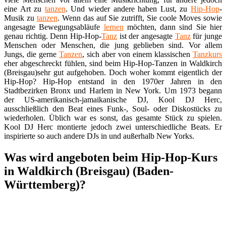
eine Art zu
tanzen
. Und wieder andere haben Lust, zu
Hip-Hop
-
Musik zu
tanzen
. Wenn das auf Sie zutrifft, Sie coole Moves sowie
angesagte Bewegungsabläufe
lernen
möchten, dann sind Sie hier
genau richtig. Denn Hip-Hop-
Tanz
ist der angesagte
Tanz
für junge
Menschen oder Menschen, die jung geblieben sind. Vor allem
Jungs, die gerne
Tanzen
, sich aber von einem klassischen
Tanzkurs
eher abgeschreckt fühlen, sind beim Hip-Hop-Tanzen in Waldkirch
(Breisgau)sehr gut aufgehoben. Doch woher kommt eigentlich der
Hip-Hop? Hip-Hop entstand in den 1970er Jahren in den
Stadtbezirken Bronx und Harlem in New York. Um 1973 begann
der US-amerikanisch-jamaikanische DJ, Kool DJ Herc,
ausschließlich den Beat eines Funk-, Soul- oder Diskostücks zu
wiederholen. Üblich war es sonst, das gesamte Stück zu spielen.
Kool DJ Herc montierte jedoch zwei unterschiedliche Beats. Er
inspirierte so auch andere DJs in und außerhalb New Yorks.
Was wird angeboten beim Hip-Hop-Kurs
in Waldkirch (Breisgau) (Baden-
Württemberg)?