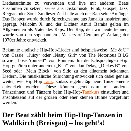
Liedausschnitte zu verwenden und live mit anderen Beats
zusammen zu setzen, sei es aus Diskomusik, Funk, Gospel, Jazz,
Reggae oder Soul. Zu dieser Zeit hatte auch der Rap seine Anfänge.
Das Rappen wurde durch Sprechgesänge aus Jamaika inspiriert und
geprägt. Malcolm X und der Dichter Amiri Baraka gelten im
Allgemeinen als Väter des Raps. Der Rap, den wir heute kennen,
wurde von den sogenannten „Masters of Ceremony“ Anfang der
1970er Jahre entwickelt.
Bekannte englische Hip-Hop-Lieder sind beispielsweise „Me & U“
von Cassie, „Juicy“ oder „Nasty Girl“ von The Notorious B.I.G
sowie „Lose Yourself“ von Eminem. Im deutschsprachigen Hip-
Hop gehören unter anderem „Klar“ von Jan Delay, „Dickes B“ von
Seed oder „Mein Block“ von Sido zu den allgemein bekannten
Liedern. Die musikalische Stilrichtung entwickelt sich dabei genaus
weiter, wie Hip-Hop-
Tanz
, sodass regelmäßig neue Tanzelemente
entwickelt werden. Diese können gemeinsam mit anderen
Tänzerinnen und Tänzern beim Hip-Hop-
Tanzkurs
einstudiert und
anschließend auf der großen oder eher kleinen Bühne vorgeführt
werden.
Der Beat zählt beim Hip-Hop-Tanzen in
Waldkirch (Breisgau) – los geht’s!