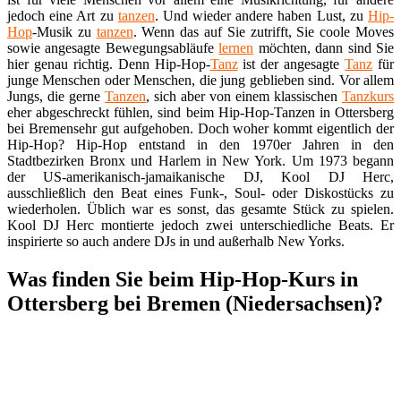
jedoch eine Art zu
tanzen
. Und wieder andere haben Lust, zu
Hip-
Hop
-Musik zu
tanzen
. Wenn das auf Sie zutrifft, Sie coole Moves
sowie angesagte Bewegungsabläufe
lernen
möchten, dann sind Sie
hier genau richtig. Denn Hip-Hop-
Tanz
ist der angesagte
Tanz
für
junge Menschen oder Menschen, die jung geblieben sind. Vor allem
Jungs, die gerne
Tanzen
, sich aber von einem klassischen
Tanzkurs
eher abgeschreckt fühlen, sind beim Hip-Hop-Tanzen in Ottersberg
bei Bremensehr gut aufgehoben. Doch woher kommt eigentlich der
Hip-Hop? Hip-Hop entstand in den 1970er Jahren in den
Stadtbezirken Bronx und Harlem in New York. Um 1973 begann
der US-amerikanisch-jamaikanische DJ, Kool DJ Herc,
ausschließlich den Beat eines Funk-, Soul- oder Diskostücks zu
wiederholen. Üblich war es sonst, das gesamte Stück zu spielen.
Kool DJ Herc montierte jedoch zwei unterschiedliche Beats. Er
inspirierte so auch andere DJs in und außerhalb New Yorks.
Was finden Sie beim Hip-Hop-Kurs in
Ottersberg bei Bremen (Niedersachsen)?