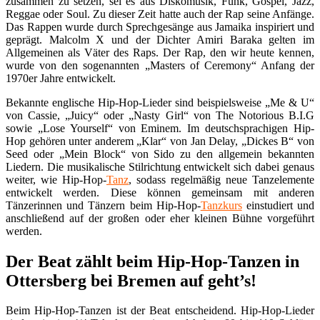
zusammen zu setzen, sei es aus Diskomusik, Funk, Gospel, Jazz,
Reggae oder Soul. Zu dieser Zeit hatte auch der Rap seine Anfänge.
Das Rappen wurde durch Sprechgesänge aus Jamaika inspiriert und
geprägt. Malcolm X und der Dichter Amiri Baraka gelten im
Allgemeinen als Väter des Raps. Der Rap, den wir heute kennen,
wurde von den sogenannten „Masters of Ceremony“ Anfang der
1970er Jahre entwickelt.
Bekannte englische Hip-Hop-Lieder sind beispielsweise „Me & U“
von Cassie, „Juicy“ oder „Nasty Girl“ von The Notorious B.I.G
sowie „Lose Yourself“ von Eminem. Im deutschsprachigen Hip-
Hop gehören unter anderem „Klar“ von Jan Delay, „Dickes B“ von
Seed oder „Mein Block“ von Sido zu den allgemein bekannten
Liedern. Die musikalische Stilrichtung entwickelt sich dabei genaus
weiter, wie Hip-Hop-
Tanz
, sodass regelmäßig neue Tanzelemente
entwickelt werden. Diese können gemeinsam mit anderen
Tänzerinnen und Tänzern beim Hip-Hop-
Tanzkurs
einstudiert und
anschließend auf der großen oder eher kleinen Bühne vorgeführt
werden.
Der Beat zählt beim Hip-Hop-Tanzen in
Ottersberg bei Bremen auf geht’s!
Beim Hip-Hop-Tanzen ist der Beat entscheidend. Hip-Hop-Lieder