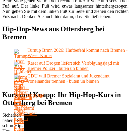
Beim Slide gehen Sie mit dem rechten Fuß zur Seite und setzen den
Fuß auf. Der linke Fuß wird etwas langsamer hinterhergezogen.
Nun gehen Sie mit dem linken Fuß zur Seite und ziehen den rechten
Fuß nach. Denken Sie auch hier daran, dass Sie tief stehen.
Hip-Hop-News aus Ottersberg bei
Bremen
Turnup Brmn 2026: Haftbefehl kommt nach Bremen -
Weser Kurier
Raser auf Drogen liefert sich Verfolgungsjagd mit
Bremer Polizei - buten un binnen
CDU will Bremer Sozialamt und Jugendamt
voneinander trennen - buten un binnen
Kurz und Knapp: Ihr Hip-Hop-Kurs in
Ottersberg bei Bremen
Sicherlich
haben Sie
schon Hip-
Hop-