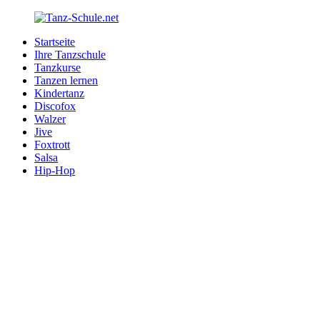
Zurück
zum
Startseite
Inhalt
Tanz-
Ihre
Ihre Tanzschule
Schule.net
Tanzschule
Tanzkurse
im
Tanzen lernen
Internet
Kindertanz
Discofox
Walzer
Jive
Foxtrott
Salsa
Hip-Hop