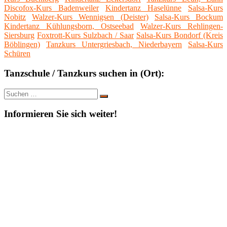
Discofox-Kurs Badenweiler
Kindertanz Haselünne
Salsa-Kurs
Nobitz
Walzer-Kurs Wennigsen (Deister)
Salsa-Kurs Bockum
Kindertanz Kühlungsborn, Ostseebad
Walzer-Kurs Rehlingen-
Siersburg
Foxtrott-Kurs Sulzbach / Saar
Salsa-Kurs Bondorf (Kreis
Böblingen)
Tanzkurs Untergriesbach, Niederbayern
Salsa-Kurs
Schüren
Tanzschule / Tanzkurs suchen in (Ort):
Suche
Suchen
nach:
Informieren Sie sich weiter!