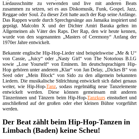
Liedausschnitte zu verwenden und live mit anderen Beats
zusammen zu setzen, sei es aus Diskomusik, Funk, Gospel, Jazz,
Reggae oder Soul. Zu dieser Zeit hatte auch der Rap seine Anfänge.
Das Rappen wurde durch Sprechgesänge aus Jamaika inspiriert und
geprägt. Malcolm X und der Dichter Amiri Baraka gelten im
Allgemeinen als Väter des Raps. Der Rap, den wir heute kennen,
wurde von den sogenannten „Masters of Ceremony“ Anfang der
1970er Jahre entwickelt.
Bekannte englische Hip-Hop-Lieder sind beispielsweise „Me & U“
von Cassie, „Juicy“ oder „Nasty Girl“ von The Notorious B.I.G
sowie „Lose Yourself“ von Eminem. Im deutschsprachigen Hip-
Hop gehören unter anderem „Klar“ von Jan Delay, „Dickes B“ von
Seed oder „Mein Block“ von Sido zu den allgemein bekannten
Liedern. Die musikalische Stilrichtung entwickelt sich dabei genaus
weiter, wie Hip-Hop-
Tanz
, sodass regelmäßig neue Tanzelemente
entwickelt werden. Diese können gemeinsam mit anderen
Tänzerinnen und Tänzern beim Hip-Hop-
Tanzkurs
einstudiert und
anschließend auf der großen oder eher kleinen Bühne vorgeführt
werden.
Der Beat zählt beim Hip-Hop-Tanzen in
Limbach (Baden) keine Scheu!