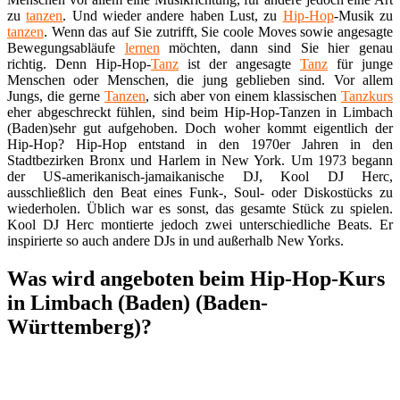
zu
tanzen
. Und wieder andere haben Lust, zu
Hip-Hop
-Musik zu
tanzen
. Wenn das auf Sie zutrifft, Sie coole Moves sowie angesagte
Bewegungsabläufe
lernen
möchten, dann sind Sie hier genau
richtig. Denn Hip-Hop-
Tanz
ist der angesagte
Tanz
für junge
Menschen oder Menschen, die jung geblieben sind. Vor allem
Jungs, die gerne
Tanzen
, sich aber von einem klassischen
Tanzkurs
eher abgeschreckt fühlen, sind beim Hip-Hop-Tanzen in Limbach
(Baden)sehr gut aufgehoben. Doch woher kommt eigentlich der
Hip-Hop? Hip-Hop entstand in den 1970er Jahren in den
Stadtbezirken Bronx und Harlem in New York. Um 1973 begann
der US-amerikanisch-jamaikanische DJ, Kool DJ Herc,
ausschließlich den Beat eines Funk-, Soul- oder Diskostücks zu
wiederholen. Üblich war es sonst, das gesamte Stück zu spielen.
Kool DJ Herc montierte jedoch zwei unterschiedliche Beats. Er
inspirierte so auch andere DJs in und außerhalb New Yorks.
Was wird angeboten beim Hip-Hop-Kurs
in Limbach (Baden) (Baden-
Württemberg)?