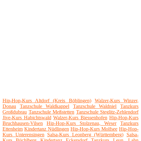
Hip-Hop-Kurs Altdorf (Kreis Böblingen)
Walzer-Kurs Winzer,
Donau
Tanzschule Waldkappel
Tanzschule Waldniel
Tanzkurs
Großdubrau
Tanzschule Meßstetten
Tanzschule Steglitz-Zehlendorf
Jive-Kurs Habichtswald
Walzer-Kurs Biessenhofen
Hip-Hop-Kurs
Bruchhausen-Vilsen
Hip-Hop-Kurs Stolzenau, Weser
Tanzkurs
Ettenheim
Kindertanz Nüdlingen
Hip-Hop-Kurs Molfsee
Hip-Hop-
Kurs Unterensingen
Salsa-Kurs Leonberg (Württemberg)
Salsa-
Kurs Büchlberg
Kindertanz Eckersdorf
Tanzkurs Leun, Lahn