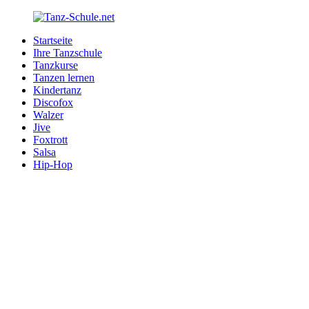
Zurück
zum
Startseite
Inhalt
Tanz-
Ihre
Ihre Tanzschule
Schule.net
Tanzschule
Tanzkurse
im
Tanzen lernen
Internet
Kindertanz
Discofox
Walzer
Jive
Foxtrott
Salsa
Hip-Hop