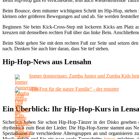
Beim Hip-Hop gibt es verschiedene, teils auch wiederkehrende Tanzs
Beim Bounce, dem mitunter wichtigsten Schritt im Hip-Hop, stehen Si
kleinen oder größeren Bewegungen auf und ab. Sie werden feststellen,
Beginnen Sie beim Kick-Cross-Step mit lockeren Kicks am Platz au
kreuzen mit demselben rechten Fuß über das linke Bein. Anschließend 
Beim Slide gehen Sie mit dem rechten Fuß zur Seite und setzen den
nach. Denken Sie auch hier daran, dass Sie tief stehen.
Hip-Hop-News aus Lensahn
Immer donnerstags: Zumba Junior und Zumba Kids beim
„Ein Fest für die ganze Familie“ - der reporter
Ein Überblick: Ihr Hip-Hop-Kurs in Lens
Sicherlich haben Sie schon Hip-Hop-Tänzer in der Disko gesehen
rhythmisch zum Beat der Lieder. Die Hip-Hop-Szene stammt aus N
Spezialkurse für verschiedene Altersgruppen an und organisieren 
Musik gefällt und Sie ein paar coole Tanzschritte
lernen
möchten, d