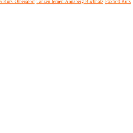
sa-Kurs Olbersdorf
Tanzen lernen Annaberg-Buchholz
Foxtrott-Kurs