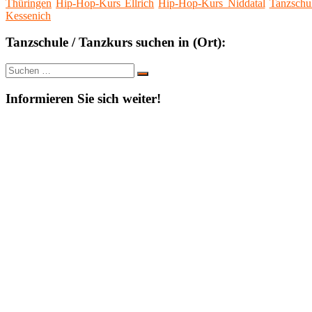
Thüringen
Hip-Hop-Kurs Ellrich
Hip-Hop-Kurs Niddatal
Tanzschu
Kessenich
Tanzschule / Tanzkurs suchen in (Ort):
Suche
Suchen
nach:
Informieren Sie sich weiter!