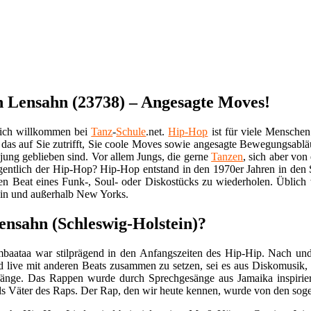
 Lensahn (23738) – Angesagte Moves!
lich willkommen bei
Tanz
-
Schule
.net.
Hip-Hop
ist für viele Menschen
das auf Sie zutrifft, Sie coole Moves sowie angesagte Bewegungsabl
ung geblieben sind. Vor allem Jungs, die gerne
Tanzen
, sich aber von
entlich der Hip-Hop? Hip-Hop entstand in den 1970er Jahren in den
n Beat eines Funk-, Soul- oder Diskostücks zu wiederholen. Üblich 
s in und außerhalb New Yorks.
nsahn (Schleswig-Holstein)?
baataa war stilprägend in den Anfangszeiten des Hip-Hip. Nach und n
live mit anderen Beats zusammen zu setzen, sei es aus Diskomusik, F
änge. Das Rappen wurde durch Sprechgesänge aus Jamaika inspirier
ls Väter des Raps. Der Rap, den wir heute kennen, wurde von den sog