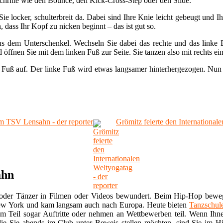
chritte wie den Bounce, den Kick-Cross-Step oder den Slide.
e locker, schulterbreit da. Dabei sind Ihre Knie leicht gebeugt und 
 dass Ihr Kopf zu nicken beginnt – das ist gut so.
s dem Unterschenkel. Wechseln Sie dabei das rechte und das linke 
öffnen Sie mit dem linken Fuß zur Seite. Sie tanzen also mit rechts ei
 Fuß auf. Der linke Fuß wird etwas langsamer hinterhergezogen. Nun
 TSV Lensahn - der reporter
Grömitz feierte den Internationale
ahn
 oder Tänzer in Filmen oder Videos bewundert. Beim Hip-Hop bewe
ew York und kam langsam auch nach Europa. Heute bieten
Tanzschul
zum Teil sogar Auftritte oder nehmen an Wettbewerben teil. Wenn Ih
ie Sie abends im Club unter Beweis stellen möchten, sind Sie im H