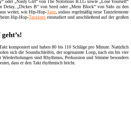
y“ oder „Nasty Girl“ von The Notorious B.I.G sowie „Lose Yourself“
n Delay, „Dickes B“ von Seed oder „Mein Block“ von Sido zu den
naus weiter, wie Hip-Hop-
Tanz
, sodass regelmäßig neue Tanzelemente
 beim Hip-Hop-
Tanzkurs
einstudiert und anschließend auf der großen
geht’s!
Takt komponiert und haben 80 bis 110 Schläge pro Minute. Natürlich
en sich die Soundschleifen, der sogenannte Loop, nach ein bis vier
der Wiederholungen sind Rhythmus, Perkussion und Stimme besonders
utet, dass er den Takt rhythmisch bricht.