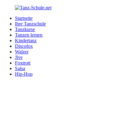
Zurück
zum
Startseite
Inhalt
Tanz-
Ihre
Ihre Tanzschule
Schule.net
Tanzschule
Tanzkurse
im
Tanzen lernen
Internet
Kindertanz
Discofox
Walzer
Jive
Foxtrott
Salsa
Hip-Hop