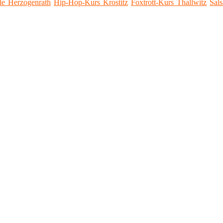
le Herzogenrath
Hip-Hop-Kurs Krostitz
Foxtrott-Kurs Thallwitz
Sal