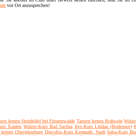
ule
vor Ort anzusprechen!
zen lernen Steinhöfel bei Fürstenwalde
Tanzen lernen Roßwein
Walze
urs Xanten
Walzer-Kurs Bad Sachsa
Jive-Kurs Lindau (Bodensee)
K
 lernen Obergünzburg
Discofox-Kurs Kemnath, Stadt
Salsa-Kurs Bu