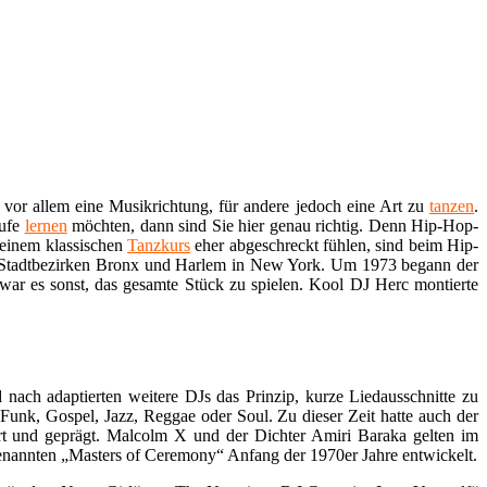
 vor allem eine Musikrichtung, für andere jedoch eine Art zu
tanzen
.
äufe
lernen
möchten, dann sind Sie hier genau richtig. Denn Hip-Hop-
 einem klassischen
Tanzkurs
eher abgeschreckt fühlen, sind beim Hip-
 Stadtbezirken Bronx und Harlem in New York. Um 1973 begann der
war es sonst, das gesamte Stück zu spielen. Kool DJ Herc montierte
ach adaptierten weitere DJs das Prinzip, kurze Liedausschnitte zu
unk, Gospel, Jazz, Reggae oder Soul. Zu dieser Zeit hatte auch der
t und geprägt. Malcolm X und der Dichter Amiri Baraka gelten im
enannten „Masters of Ceremony“ Anfang der 1970er Jahre entwickelt.