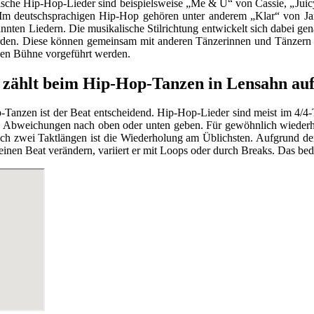
ische Hip-Hop-Lieder sind beispielsweise „Me & U“ von Cassie, „Juic
m deutschsprachigen Hip-Hop gehören unter anderem „Klar“ von Ja
nnten Liedern. Die musikalische Stilrichtung entwickelt sich dabei ge
rden. Diese können gemeinsam mit anderen Tänzerinnen und Tänzern
nen Bühne vorgeführt werden.
 zählt beim Hip-Hop-Tanzen in Lensahn auf 
Tanzen ist der Beat entscheidend. Hip-Hop-Lieder sind meist im 4/4-
e Abweichungen nach oben oder unten geben. Für gewöhnlich wiederhol
ach zwei Taktlängen ist die Wiederholung am Üblichsten. Aufgrund 
inen Beat verändern, variiert er mit Loops oder durch Breaks. Das bede