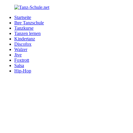
Zurück
zum
Startseite
Inhalt
Tanz-
Ihre
Ihre Tanzschule
Schule.net
Tanzschule
Tanzkurse
im
Tanzen lernen
Internet
Kindertanz
Discofox
Walzer
Jive
Foxtrott
Salsa
Hip-Hop