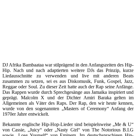
DJ Afrika Bambaataa war stilprägend in den Anfangszeiten des Hip-
Hip. Nach und nach adaptierten weitere DJs das Prinzip, kurze
Liedausschnitte zu verwenden und live mit anderen Beats
zusammen zu setzen, sei es aus Diskomusik, Funk, Gospel, Jazz,
Reggae oder Soul. Zu dieser Zeit hatte auch der Rap seine Anfänge.
Das Rappen wurde durch Sprechgesänge aus Jamaika inspiriert und
geprägt. Malcolm X und der Dichter Amiri Baraka gelten im
Allgemeinen als Väter des Raps. Der Rap, den wir heute kennen,
wurde von den sogenannten „Masters of Ceremony“ Anfang der
1970er Jahre entwickelt.
Bekannte englische Hip-Hop-Lieder sind beispielsweise „Me & U“
von Cassie, „Juicy“ oder „Nasty Girl“ von The Notorious B.I.G
sowie „Lose Yourself“ von Eminem. Im deutschsprachigen Hip-