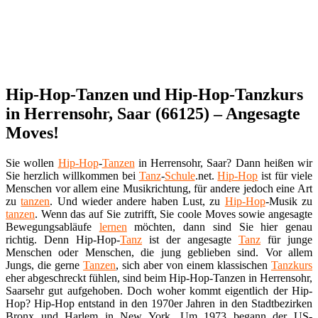
Hip-Hop-Tanzen und Hip-Hop-Tanzkurs
in Herrensohr, Saar (66125) – Angesagte
Moves!
Sie wollen
Hip-Hop
-
Tanzen
in Herrensohr, Saar? Dann heißen wir
Sie herzlich willkommen bei
Tanz
-
Schule
.net.
Hip-Hop
ist für viele
Menschen vor allem eine Musikrichtung, für andere jedoch eine Art
zu
tanzen
. Und wieder andere haben Lust, zu
Hip-Hop
-Musik zu
tanzen
. Wenn das auf Sie zutrifft, Sie coole Moves sowie angesagte
Bewegungsabläufe
lernen
möchten, dann sind Sie hier genau
richtig. Denn Hip-Hop-
Tanz
ist der angesagte
Tanz
für junge
Menschen oder Menschen, die jung geblieben sind. Vor allem
Jungs, die gerne
Tanzen
, sich aber von einem klassischen
Tanzkurs
eher abgeschreckt fühlen, sind beim Hip-Hop-Tanzen in Herrensohr,
Saarsehr gut aufgehoben. Doch woher kommt eigentlich der Hip-
Hop? Hip-Hop entstand in den 1970er Jahren in den Stadtbezirken
Bronx und Harlem in New York. Um 1973 begann der US-