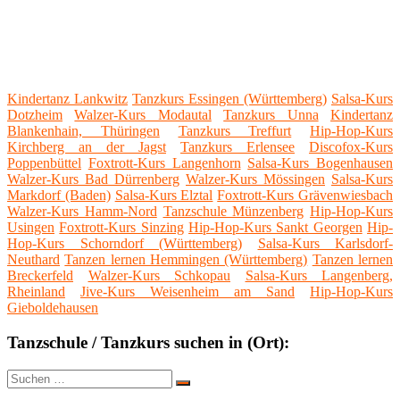
Kindertanz Lankwitz
Tanzkurs Essingen (Württemberg)
Salsa-Kurs
Dotzheim
Walzer-Kurs Modautal
Tanzkurs Unna
Kindertanz
Blankenhain, Thüringen
Tanzkurs Treffurt
Hip-Hop-Kurs
Kirchberg an der Jagst
Tanzkurs Erlensee
Discofox-Kurs
Poppenbüttel
Foxtrott-Kurs Langenhorn
Salsa-Kurs Bogenhausen
Walzer-Kurs Bad Dürrenberg
Walzer-Kurs Mössingen
Salsa-Kurs
Markdorf (Baden)
Salsa-Kurs Elztal
Foxtrott-Kurs Grävenwiesbach
Walzer-Kurs Hamm-Nord
Tanzschule Münzenberg
Hip-Hop-Kurs
Usingen
Foxtrott-Kurs Sinzing
Hip-Hop-Kurs Sankt Georgen
Hip-
Hop-Kurs Schorndorf (Württemberg)
Salsa-Kurs Karlsdorf-
Neuthard
Tanzen lernen Hemmingen (Württemberg)
Tanzen lernen
Breckerfeld
Walzer-Kurs Schkopau
Salsa-Kurs Langenberg,
Rheinland
Jive-Kurs Weisenheim am Sand
Hip-Hop-Kurs
Gieboldehausen
Tanzschule / Tanzkurs suchen in (Ort):
Suche
Suchen
nach: