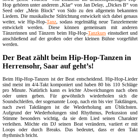
Hop gehören unter anderem „Klar“ von Jan Delay, „Dickes B“ von
Seed oder „Mein Block“ von Sido zu den allgemein bekannten
Liedern. Die musikalische Stilrichtung entwickelt sich dabei genaus
weiter, wie Hip-Hop-
Tanz
, sodass regelmäßig neue Tanzelemente
entwickelt werden. Diese können gemeinsam mit anderen
Tänzerinnen und Tänzern beim Hip-Hop-
Tanzkurs
einstudiert und
anschließend auf der großen oder eher kleinen Bühne vorgeführt
werden.
Der Beat zählt beim Hip-Hop-Tanzen in
Herrensohr, Saar auf geht’s!
Beim Hip-Hop-Tanzen ist der Beat entscheidend. Hip-Hop-Lieder
sind meist im 4/4-Takt komponiert und haben 80 bis 110 Schläge
pro Minute. Natürlich kann es leichte Abweichungen nach oben
oder unten geben. Für gewöhnlich wiederholen sich die
Soundschleifen, der sogenannte Loop, nach ein bis vier Taktlängen,
nach zwei Taktlängen ist die Wiederholung am Üblichsten.
Aufgrund der Wiederholungen sind Rhythmus, Perkussion und
Stimme besonders wichtig, da sie dem Lied seinen Charakter
verleihen. Möchte ein DJ seinen Beat verändern, variiert er mit
Loops oder durch Breaks. Das bedeutet, dass er den Takt
rhythmisch bricht.