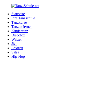
Zurück
zum
Startseite
Inhalt
Tanz-
Ihre
Ihre Tanzschule
Schule.net
Tanzschule
Tanzkurse
im
Tanzen lernen
Internet
Kindertanz
Discofox
Walzer
Jive
Foxtrott
Salsa
Hip-Hop