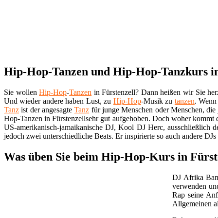
Hip-Hop-Tanzen und Hip-Hop-Tanzkurs in F
Sie wollen
Hip-Hop
-
Tanzen
in Fürstenzell? Dann heißen wir Sie he
Und wieder andere haben Lust, zu
Hip-Hop
-Musik zu
tanzen
. Wenn 
Tanz
ist der angesagte
Tanz
für junge Menschen oder Menschen, die j
Hop-Tanzen in Fürstenzellsehr gut aufgehoben. Doch woher kommt e
US-amerikanisch-jamaikanische DJ, Kool DJ Herc, ausschließlich de
jedoch zwei unterschiedliche Beats. Er inspirierte so auch andere DJ
Was üben Sie beim Hip-Hop-Kurs in Fürst
DJ Afrika Bam
verwenden und 
Rap seine Anf
Allgemeinen a