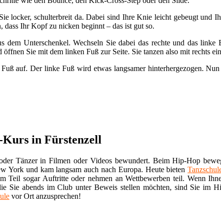
chritte wie den Bounce, den Kick-Cross-Step oder den Slide.
e locker, schulterbreit da. Dabei sind Ihre Knie leicht gebeugt und 
 dass Ihr Kopf zu nicken beginnt – das ist gut so.
s dem Unterschenkel. Wechseln Sie dabei das rechte und das linke 
öffnen Sie mit dem linken Fuß zur Seite. Sie tanzen also mit rechts ei
 Fuß auf. Der linke Fuß wird etwas langsamer hinterhergezogen. Nun
-Kurs in Fürstenzell
 oder Tänzer in Filmen oder Videos bewundert. Beim Hip-Hop bewe
ew York und kam langsam auch nach Europa. Heute bieten
Tanzschul
zum Teil sogar Auftritte oder nehmen an Wettbewerben teil. Wenn Ih
ie Sie abends im Club unter Beweis stellen möchten, sind Sie im H
ule
vor Ort anzusprechen!