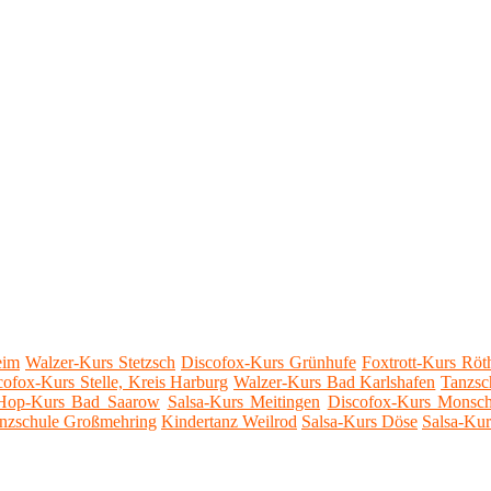
eim
Walzer-Kurs Stetzsch
Discofox-Kurs Grünhufe
Foxtrott-Kurs Röt
cofox-Kurs Stelle, Kreis Harburg
Walzer-Kurs Bad Karlshafen
Tanzsc
Hop-Kurs Bad Saarow
Salsa-Kurs Meitingen
Discofox-Kurs Monsc
nzschule Großmehring
Kindertanz Weilrod
Salsa-Kurs Döse
Salsa-Kur