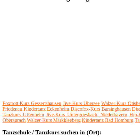
Foxtrott-Kurs Gessertshausen
Jive-Kurs Übersee
Walzer-Kurs Ötish
Friedenau
Kindertanz Eckenheim
Discofox-Kurs Barsinghausen
Dis
Tanzkurs Uffenheim
Jive-Kurs Untergriesbach, Niederbayern
Hip-
Oberaurach
Walzer-Kurs Markkleeberg
Kindertanz Bad Homburg
Ta
Tanzschule / Tanzkurs suchen in (Ort):