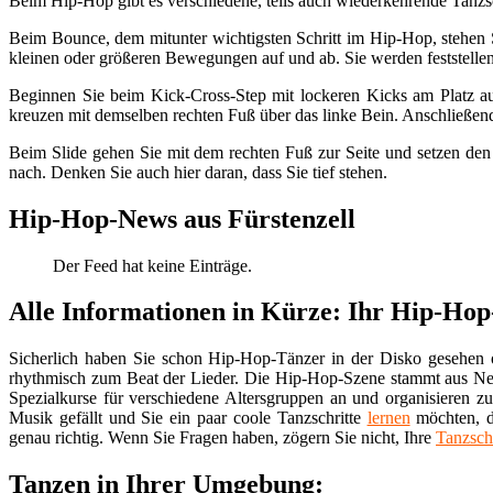
Beim Hip-Hop gibt es verschiedene, teils auch wiederkehrende Tanzs
Beim Bounce, dem mitunter wichtigsten Schritt im Hip-Hop, stehen Si
kleinen oder größeren Bewegungen auf und ab. Sie werden feststellen,
Beginnen Sie beim Kick-Cross-Step mit lockeren Kicks am Platz au
kreuzen mit demselben rechten Fuß über das linke Bein. Anschließend 
Beim Slide gehen Sie mit dem rechten Fuß zur Seite und setzen den
nach. Denken Sie auch hier daran, dass Sie tief stehen.
Hip-Hop-News aus Fürstenzell
Der Feed hat keine Einträge.
Alle Informationen in Kürze: Ihr Hip-Hop
Sicherlich haben Sie schon Hip-Hop-Tänzer in der Disko gesehen
rhythmisch zum Beat der Lieder. Die Hip-Hop-Szene stammt aus N
Spezialkurse für verschiedene Altersgruppen an und organisieren 
Musik gefällt und Sie ein paar coole Tanzschritte
lernen
möchten, d
genau richtig. Wenn Sie Fragen haben, zögern Sie nicht, Ihre
Tanzsch
Tanzen in Ihrer Umgebung: