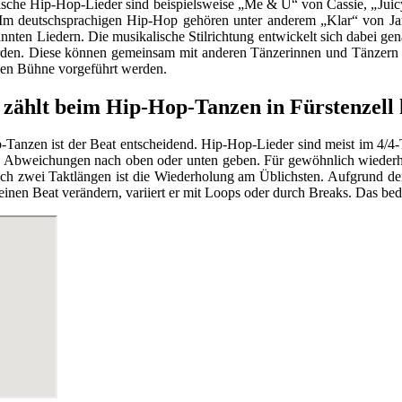
ische Hip-Hop-Lieder sind beispielsweise „Me & U“ von Cassie, „Juic
m deutschsprachigen Hip-Hop gehören unter anderem „Klar“ von Ja
nnten Liedern. Die musikalische Stilrichtung entwickelt sich dabei ge
rden. Diese können gemeinsam mit anderen Tänzerinnen und Tänzern
nen Bühne vorgeführt werden.
 zählt beim Hip-Hop-Tanzen in Fürstenzell 
Tanzen ist der Beat entscheidend. Hip-Hop-Lieder sind meist im 4/4-
e Abweichungen nach oben oder unten geben. Für gewöhnlich wiederhol
ach zwei Taktlängen ist die Wiederholung am Üblichsten. Aufgrund 
inen Beat verändern, variiert er mit Loops oder durch Breaks. Das bede