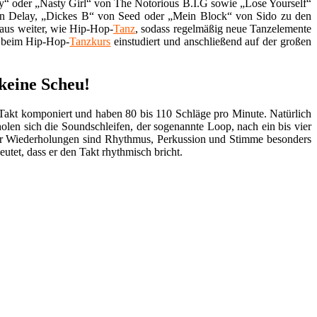
y“ oder „Nasty Girl“ von The Notorious B.I.G sowie „Lose Yourself“
n Delay, „Dickes B“ von Seed oder „Mein Block“ von Sido zu den
naus weiter, wie Hip-Hop-
Tanz
, sodass regelmäßig neue Tanzelemente
 beim Hip-Hop-
Tanzkurs
einstudiert und anschließend auf der großen
keine Scheu!
Takt komponiert und haben 80 bis 110 Schläge pro Minute. Natürlich
en sich die Soundschleifen, der sogenannte Loop, nach ein bis vier
der Wiederholungen sind Rhythmus, Perkussion und Stimme besonders
utet, dass er den Takt rhythmisch bricht.