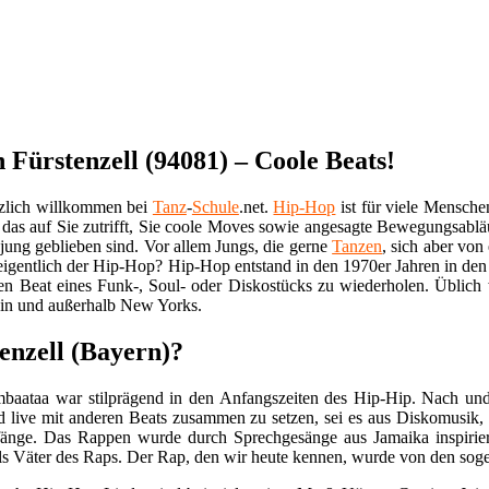
ürstenzell (94081) – Coole Beats!
rzlich willkommen bei
Tanz
-
Schule
.net.
Hip-Hop
ist für viele Mensche
das auf Sie zutrifft, Sie coole Moves sowie angesagte Bewegungsabl
ung geblieben sind. Vor allem Jungs, die gerne
Tanzen
, sich aber von
igentlich der Hip-Hop? Hip-Hop entstand in den 1970er Jahren in d
n Beat eines Funk-, Soul- oder Diskostücks zu wiederholen. Üblich 
s in und außerhalb New Yorks.
enzell (Bayern)?
baataa war stilprägend in den Anfangszeiten des Hip-Hip. Nach und n
live mit anderen Beats zusammen zu setzen, sei es aus Diskomusik, F
änge. Das Rappen wurde durch Sprechgesänge aus Jamaika inspirier
ls Väter des Raps. Der Rap, den wir heute kennen, wurde von den sog