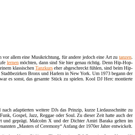
n vor allem eine Musikrichtung, für andere jedoch eine Art zu
tanzen
.
äufe
lernen
möchten, dann sind Sie hier genau richtig. Denn Hip-Hop-
 einem klassischen
Tanzkurs
eher abgeschreckt fühlen, sind beim Hip-
en Stadtbezirken Bronx und Harlem in New York. Um 1973 begann der
war es sonst, das gesamte Stück zu spielen. Kool DJ Herc montierte
ach adaptierten weitere DJs das Prinzip, kurze Liedausschnitte zu
unk, Gospel, Jazz, Reggae oder Soul. Zu dieser Zeit hatte auch der
t und geprägt. Malcolm X und der Dichter Amiri Baraka gelten im
enannten „Masters of Ceremony“ Anfang der 1970er Jahre entwickelt.