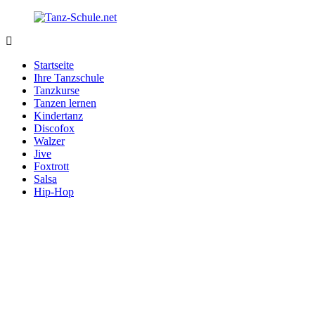
Zurück
zum
Inhalt
Tanz-
Ihre
Schule.net
Tanzschule
Startseite
im
Ihre Tanzschule
Internet
Tanzkurse
Tanzen lernen
Kindertanz
Discofox
Walzer
Jive
Foxtrott
Salsa
Hip-Hop