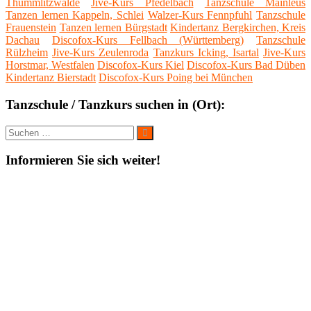
Thümmlitzwalde
Jive-Kurs Pfedelbach
Tanzschule Mainleus
Tanzen lernen Kappeln, Schlei
Walzer-Kurs Fennpfuhl
Tanzschule
Frauenstein
Tanzen lernen Bürgstadt
Kindertanz Bergkirchen, Kreis
Dachau
Discofox-Kurs Fellbach (Württemberg)
Tanzschule
Rülzheim
Jive-Kurs Zeulenroda
Tanzkurs Icking, Isartal
Jive-Kurs
Horstmar, Westfalen
Discofox-Kurs Kiel
Discofox-Kurs Bad Düben
Kindertanz Bierstadt
Discofox-Kurs Poing bei München
Tanzschule / Tanzkurs suchen in (Ort):
Suche
Suchen
nach:
Informieren Sie sich weiter!