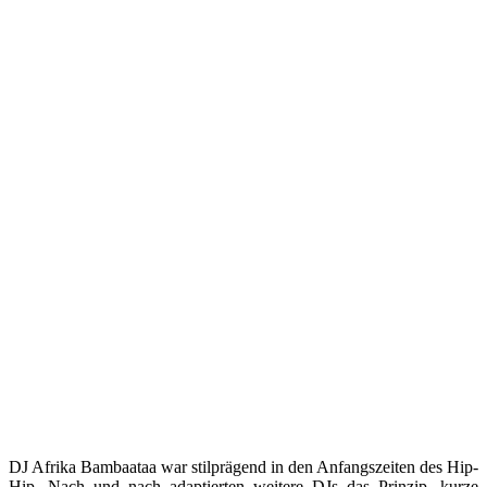
DJ Afrika Bambaataa war stilprägend in den Anfangszeiten des Hip-
Hip. Nach und nach adaptierten weitere DJs das Prinzip, kurze