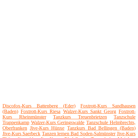
Discofox-Kurs Battenberg (Eder)
Foxtrott-Kurs Sandhausen
(Baden)
Foxtrott-Kurs Riesa
Walzer-Kurs Sankt Georg
Foxtrott-
Kurs Rheinmünster
Tanzkurs Treuenbrietzen
Tanzschule
Trappenkamp
Walzer-Kurs Geringswalde
Tanzschule Helmbrechts,
Oberfranken
Jive-Kurs Hünxe
Tanzkurs Bad Bellingen (Baden)
Jive-Kurs Saerbeck
Tanzen lernen Bad Soden-Salmünster
Jive-Kurs