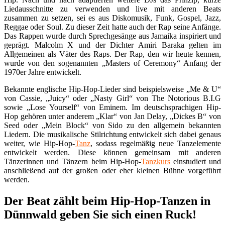
Liedausschnitte zu verwenden und live mit anderen Beats
zusammen zu setzen, sei es aus Diskomusik, Funk, Gospel, Jazz,
Reggae oder Soul. Zu dieser Zeit hatte auch der Rap seine Anfänge.
Das Rappen wurde durch Sprechgesänge aus Jamaika inspiriert und
geprägt. Malcolm X und der Dichter Amiri Baraka gelten im
Allgemeinen als Väter des Raps. Der Rap, den wir heute kennen,
wurde von den sogenannten „Masters of Ceremony“ Anfang der
1970er Jahre entwickelt.
Bekannte englische Hip-Hop-Lieder sind beispielsweise „Me & U“
von Cassie, „Juicy“ oder „Nasty Girl“ von The Notorious B.I.G
sowie „Lose Yourself“ von Eminem. Im deutschsprachigen Hip-
Hop gehören unter anderem „Klar“ von Jan Delay, „Dickes B“ von
Seed oder „Mein Block“ von Sido zu den allgemein bekannten
Liedern. Die musikalische Stilrichtung entwickelt sich dabei genaus
weiter, wie Hip-Hop-
Tanz
, sodass regelmäßig neue Tanzelemente
entwickelt werden. Diese können gemeinsam mit anderen
Tänzerinnen und Tänzern beim Hip-Hop-
Tanzkurs
einstudiert und
anschließend auf der großen oder eher kleinen Bühne vorgeführt
werden.
Der Beat zählt beim Hip-Hop-Tanzen in
Dünnwald geben Sie sich einen Ruck!