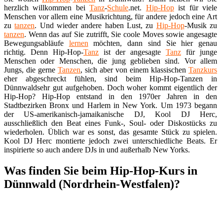
herzlich willkommen bei
Tanz
-
Schule
.net.
Hip-Hop
ist für viele
Menschen vor allem eine Musikrichtung, für andere jedoch eine Art
zu
tanzen
. Und wieder andere haben Lust, zu
Hip-Hop
-Musik zu
tanzen
. Wenn das auf Sie zutrifft, Sie coole Moves sowie angesagte
Bewegungsabläufe
lernen
möchten, dann sind Sie hier genau
richtig. Denn Hip-Hop-
Tanz
ist der angesagte
Tanz
für junge
Menschen oder Menschen, die jung geblieben sind. Vor allem
Jungs, die gerne
Tanzen
, sich aber von einem klassischen
Tanzkurs
eher abgeschreckt fühlen, sind beim Hip-Hop-Tanzen in
Dünnwaldsehr gut aufgehoben. Doch woher kommt eigentlich der
Hip-Hop? Hip-Hop entstand in den 1970er Jahren in den
Stadtbezirken Bronx und Harlem in New York. Um 1973 begann
der US-amerikanisch-jamaikanische DJ, Kool DJ Herc,
ausschließlich den Beat eines Funk-, Soul- oder Diskostücks zu
wiederholen. Üblich war es sonst, das gesamte Stück zu spielen.
Kool DJ Herc montierte jedoch zwei unterschiedliche Beats. Er
inspirierte so auch andere DJs in und außerhalb New Yorks.
Was finden Sie beim Hip-Hop-Kurs in
Dünnwald (Nordrhein-Westfalen)?