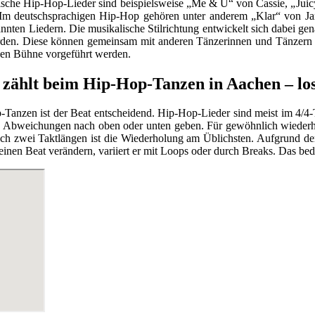
ische Hip-Hop-Lieder sind beispielsweise „Me & U“ von Cassie, „Juic
m deutschsprachigen Hip-Hop gehören unter anderem „Klar“ von Ja
nnten Liedern. Die musikalische Stilrichtung entwickelt sich dabei ge
rden. Diese können gemeinsam mit anderen Tänzerinnen und Tänzern
nen Bühne vorgeführt werden.
 zählt beim Hip-Hop-Tanzen in Aachen – los
Tanzen ist der Beat entscheidend. Hip-Hop-Lieder sind meist im 4/4-
e Abweichungen nach oben oder unten geben. Für gewöhnlich wiederhol
ach zwei Taktlängen ist die Wiederholung am Üblichsten. Aufgrund 
inen Beat verändern, variiert er mit Loops oder durch Breaks. Das bede