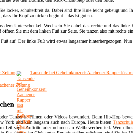
chritte wie den Bounce, den Kick-Cross-Step oder den Slide.
e locker, schulterbreit da. Dabei sind Ihre Knie leicht gebeugt und 
 dass Ihr Kopf zu nicken beginnt – das ist gut so.
s dem Unterschenkel. Wechseln Sie dabei das rechte und das linke 
öffnen Sie mit dem linken Fuß zur Seite. Sie tanzen also mit rechts ei
 Fuß auf. Der linke Fuß wird etwas langsamer hinterhergezogen. Nun
r Zeitung
Tausende bei Geheimkonzert: Aachener Rapper löst mit
achener Zeitung
achen
 oder Tänzer in Filmen oder Videos bewundert. Beim Hip-Hop bewe
ew York und kam langsam auch nach Europa. Heute bieten
Tanzschul
zum Teil sogar Auftritte oder nehmen an Wettbewerben teil. Wenn Ih
ie Sie abends im Club unter Beweis stellen möchten, sind Sie im H