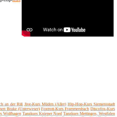
ch an der Riß
Jive-Kurs Müden (Aller)
Hip-Hop-Kurs Siemensstadt
rnen Brake (Unterweser)
Foxtrott-Kurs Frammersbach
Discofox-Kurs
s Wolfhagen
Tanzkurs Knieper Nord
Tanzkurs Mettingen, Westfalen