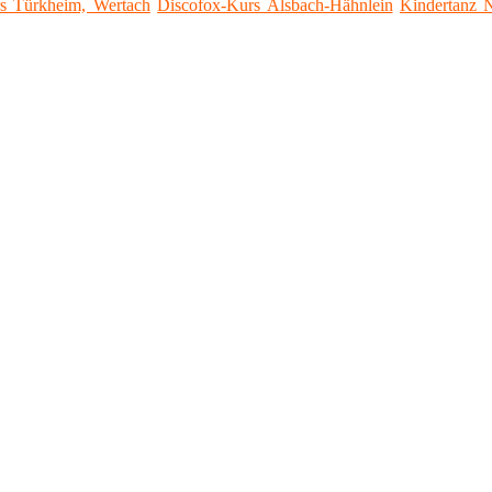
s Türkheim, Wertach
Discofox-Kurs Alsbach-Hähnlein
Kindertanz 