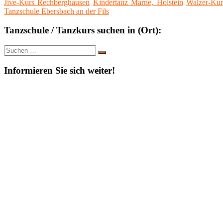
Jive-Kurs Rechberghausen
Kindertanz Marne, Holstein
Walzer-Kur
Tanzschule Ebersbach an der Fils
Tanzschule / Tanzkurs suchen in (Ort):
Suche
Suchen
nach:
Informieren Sie sich weiter!