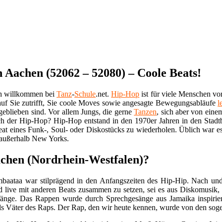
Aachen (52062 – 52080) – Coole Beats!
ch willkommen bei
Tanz
-
Schule
.net.
Hip-Hop
ist für viele Menschen vo
auf Sie zutrifft, Sie coole Moves sowie angesagte Bewegungsabläufe
l
eblieben sind. Vor allem Jungs, die gerne
Tanzen
, sich aber von eine
ch der Hip-Hop? Hip-Hop entstand in den 1970er Jahren in den Sta
at eines Funk-, Soul- oder Diskostücks zu wiederholen. Üblich war es
d außerhalb New Yorks.
chen (Nordrhein-Westfalen)?
baataa war stilprägend in den Anfangszeiten des Hip-Hip. Nach und n
live mit anderen Beats zusammen zu setzen, sei es aus Diskomusik, F
änge. Das Rappen wurde durch Sprechgesänge aus Jamaika inspirier
ls Väter des Raps. Der Rap, den wir heute kennen, wurde von den sog