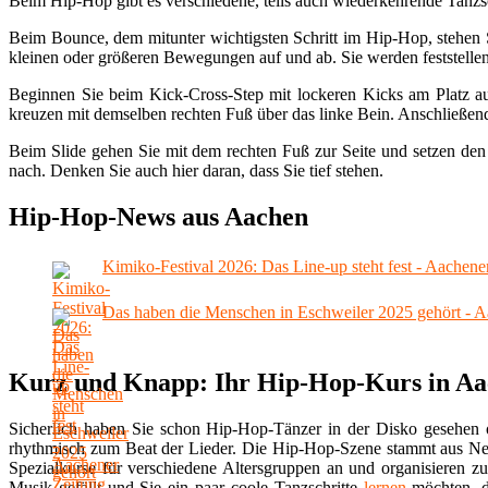
Beim Hip-Hop gibt es verschiedene, teils auch wiederkehrende Tanzs
Beim Bounce, dem mitunter wichtigsten Schritt im Hip-Hop, stehen Si
kleinen oder größeren Bewegungen auf und ab. Sie werden feststellen,
Beginnen Sie beim Kick-Cross-Step mit lockeren Kicks am Platz au
kreuzen mit demselben rechten Fuß über das linke Bein. Anschließend 
Beim Slide gehen Sie mit dem rechten Fuß zur Seite und setzen den
nach. Denken Sie auch hier daran, dass Sie tief stehen.
Hip-Hop-News aus Aachen
Kimiko-Festival 2026: Das Line-up steht fest - Aachene
Das haben die Menschen in Eschweiler 2025 gehört - A
Kurz und Knapp: Ihr Hip-Hop-Kurs in A
Sicherlich haben Sie schon Hip-Hop-Tänzer in der Disko gesehen
rhythmisch zum Beat der Lieder. Die Hip-Hop-Szene stammt aus N
Spezialkurse für verschiedene Altersgruppen an und organisieren 
Musik gefällt und Sie ein paar coole Tanzschritte
lernen
möchten, d