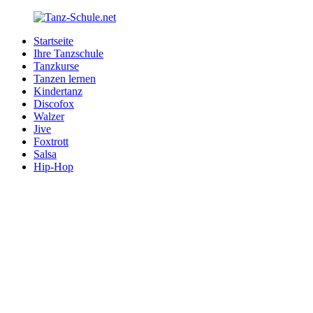
Zurück
zum
Startseite
Inhalt
Tanz-
Ihre
Ihre Tanzschule
Schule.net
Tanzschule
Tanzkurse
im
Tanzen lernen
Internet
Kindertanz
Discofox
Walzer
Jive
Foxtrott
Salsa
Hip-Hop