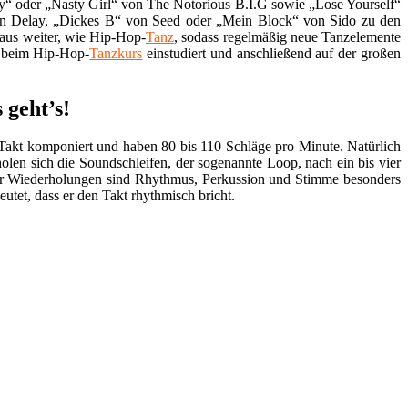
y“ oder „Nasty Girl“ von The Notorious B.I.G sowie „Lose Yourself“
n Delay, „Dickes B“ von Seed oder „Mein Block“ von Sido zu den
naus weiter, wie Hip-Hop-
Tanz
, sodass regelmäßig neue Tanzelemente
 beim Hip-Hop-
Tanzkurs
einstudiert und anschließend auf der großen
 geht’s!
Takt komponiert und haben 80 bis 110 Schläge pro Minute. Natürlich
en sich die Soundschleifen, der sogenannte Loop, nach ein bis vier
der Wiederholungen sind Rhythmus, Perkussion und Stimme besonders
utet, dass er den Takt rhythmisch bricht.