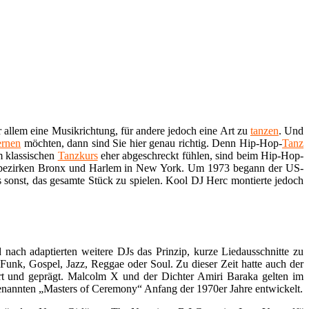
r allem eine Musikrichtung, für andere jedoch eine Art zu
tanzen
. Und
ernen
möchten, dann sind Sie hier genau richtig. Denn Hip-Hop-
Tanz
m klassischen
Tanzkurs
eher abgeschreckt fühlen, sind beim Hip-Hop-
dtbezirken Bronx und Harlem in New York. Um 1973 begann der US-
 sonst, das gesamte Stück zu spielen. Kool DJ Herc montierte jedoch
ach adaptierten weitere DJs das Prinzip, kurze Liedausschnitte zu
unk, Gospel, Jazz, Reggae oder Soul. Zu dieser Zeit hatte auch der
t und geprägt. Malcolm X und der Dichter Amiri Baraka gelten im
enannten „Masters of Ceremony“ Anfang der 1970er Jahre entwickelt.