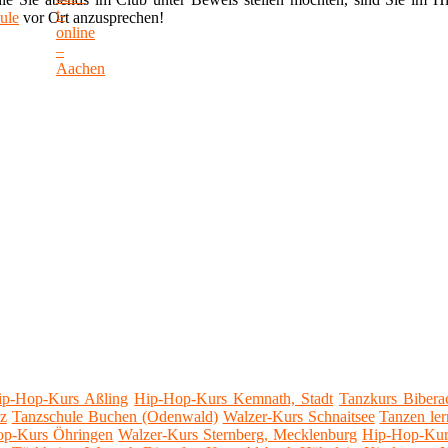
ule
vor Ort anzusprechen!
ip-Hop-Kurs Aßling
Hip-Hop-Kurs Kemnath, Stadt
Tanzkurs Bibera
z
Tanzschule Buchen (Odenwald)
Walzer-Kurs Schnaitsee
Tanzen le
op-Kurs Öhringen
Walzer-Kurs Sternberg, Mecklenburg
Hip-Hop-Kur