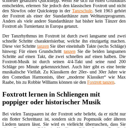
schneller getanzten Quickstepp. Wenn Sie sich für einen Grundkurs
entscheiden, erlernen Sie jedoch den klassischen Foxtrott und nicht
den Slowfox oder Quickstepp in der
Tanzschule
. Seit 1963 gehört
der Foxtrott als einer der Standardtänze zum Welttanzprogramm.
Anders als viele andere Standardtänze hat bisher kein Tänzer den
Foxtrott als Turniertanz in Europa getanzt.
Der Tanzrhythmus im Foxtrott ist durch zwei langsame und zwei
schnelle Schritte charakterisierbar, welche ihn einzigartig machen.
Diese vier Schritte
tanzen
Sie über eineinhalb Takte (sechs Schläge)
hinweg: Für einen Grundschritt
tanzen
Sie die beiden langsamen
Schritte auf einen Takt, die zwei schnellen auf einen halben. Die
Foxtrott-Musik ist durch seinen 4/4-Takt und seine rund 200
Schläge pro Minute gekennzeichnet. Auch hier gibt es eine breite
musikalische Vielfalt. Zu Klassikern der 20er- und 30er Jahre wie
den Comedian Harmonists, über „moderne Klassiker“ wie Max
Raabe, bis zu Robbie Williams können sie den
Foxtrott tanzen
.
Foxtrott lernen in Schliengen mit
poppiger oder historischer Musik
Bei vielen Tanzpaaren ist der Foxtrott sehr beliebt, da er nicht nur
ein flotter Schreittanz ist, sondern sich zu Popmusik oder älteren
Liedern tanzen lässt. Sie wird es vielleicht überraschen, dass Sie