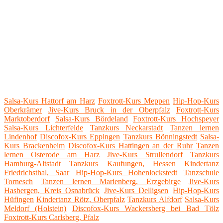
Salsa-Kurs Hattorf am Harz
Foxtrott-Kurs Meppen
Hip-Hop-Kurs
Oberkrämer
Jive-Kurs Bruck in der Oberpfalz
Foxtrott-Kurs
Marktoberdorf
Salsa-Kurs Bördeland
Foxtrott-Kurs Hochspeyer
Salsa-Kurs Lichterfelde
Tanzkurs Neckarstadt
Tanzen lernen
Lindenhof
Discofox-Kurs Eppingen
Tanzkurs Bönningstedt
Salsa-
Kurs Brackenheim
Discofox-Kurs Hattingen an der Ruhr
Tanzen
lernen Osterode am Harz
Jive-Kurs Strullendorf
Tanzkurs
Hamburg-Altstadt
Tanzkurs Kaufungen, Hessen
Kindertanz
Friedrichsthal, Saar
Hip-Hop-Kurs Hohenlockstedt
Tanzschule
Tornesch
Tanzen lernen Marienberg, Erzgebirge
Jive-Kurs
Hasbergen, Kreis Osnabrück
Jive-Kurs Delligsen
Hip-Hop-Kurs
Hüfingen
Kindertanz Rötz, Oberpfalz
Tanzkurs Alfdorf
Salsa-Kurs
Meldorf (Holstein)
Discofox-Kurs Wackersberg bei Bad Tölz
Foxtrott-Kurs Carlsberg, Pfalz