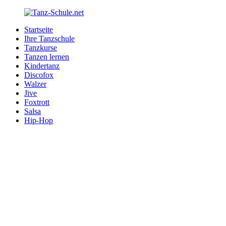
Zurück
zum
Startseite
Inhalt
Tanz-
Ihre
Ihre Tanzschule
Schule.net
Tanzschule
Tanzkurse
im
Tanzen lernen
Internet
Kindertanz
Discofox
Walzer
Jive
Foxtrott
Salsa
Hip-Hop