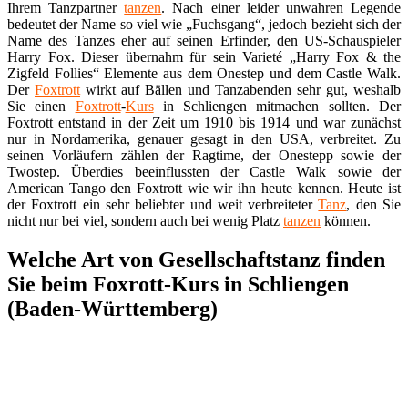
Ihrem Tanzpartner
tanzen
. Nach einer leider unwahren Legende
bedeutet der Name so viel wie „Fuchsgang“, jedoch bezieht sich der
Name des Tanzes eher auf seinen Erfinder, den US-Schauspieler
Harry Fox. Dieser übernahm für sein Varieté „Harry Fox & the
Zigfeld Follies“ Elemente aus dem Onestep und dem Castle Walk.
Der
Foxtrott
wirkt auf Bällen und Tanzabenden sehr gut, weshalb
Sie einen
Foxtrott
-
Kurs
in Schliengen mitmachen sollten. Der
Foxtrott entstand in der Zeit um 1910 bis 1914 und war zunächst
nur in Nordamerika, genauer gesagt in den USA, verbreitet. Zu
seinen Vorläufern zählen der Ragtime, der Onestepp sowie der
Twostep. Überdies beeinflussten der Castle Walk sowie der
American Tango den Foxtrott wie wir ihn heute kennen. Heute ist
der Foxtrott ein sehr beliebter und weit verbreiteter
Tanz
, den Sie
nicht nur bei viel, sondern auch bei wenig Platz
tanzen
können.
Welche Art von Gesellschaftstanz finden
Sie beim Foxrott-Kurs in Schliengen
(Baden-Württemberg)