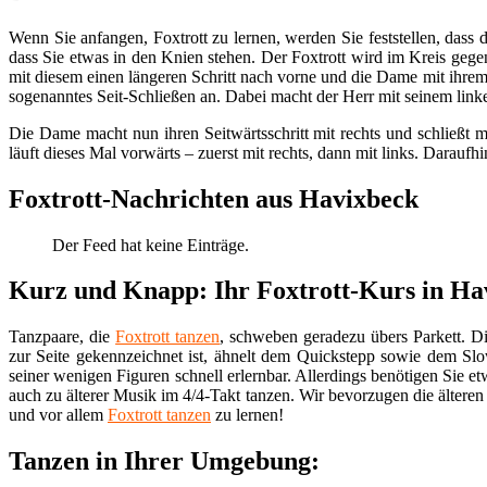
Wenn Sie anfangen, Foxtrott zu lernen, werden Sie feststellen, dass d
dass Sie etwas in den Knien stehen. Der Foxtrott wird im Kreis gege
mit diesem einen längeren Schritt nach vorne und die Dame mit ihrem
sogenanntes Seit-Schließen an. Dabei macht der Herr mit seinem linken
Die Dame macht nun ihren Seitwärtsschritt mit rechts und schließt 
läuft dieses Mal vorwärts – zuerst mit rechts, dann mit links. Daraufhin 
Foxtrott-Nachrichten aus Havixbeck
Der Feed hat keine Einträge.
Kurz und Knapp: Ihr Foxtrott-Kurs in Ha
Tanzpaare, die
Foxtrott tanzen
, schweben geradezu übers Parkett. Di
zur Seite gekennzeichnet ist, ähnelt dem Quickstepp sowie dem S
seiner wenigen Figuren schnell erlernbar. Allerdings benötigen Sie et
auch zu älterer Musik im 4/4-Takt tanzen. Wir bevorzugen die älteren
und vor allem
Foxtrott tanzen
zu lernen!
Tanzen in Ihrer Umgebung: