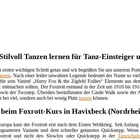
Stilvoll Tanzen lernen für Tanz-Einsteiger 
ersten wichtigen Schritt getan und wir begrüßen Sie aus unserem Por
anzen
. Nach einer leider unwahren Legende bedeutet der Name so viel
 für sein Varieté „Harry Fox & the Zigfeld Follies“ Elemente aus 
mitmachen sollten. Der Foxtrott entstand in der Zeit um 1910 bis 19
sowie der Twostep. Überdies beeinflussten der Castle Walk sowie der 
ur bei viel, sondern auch bei wenig Platz
tanzen
können.
e beim Foxrott-Kurs in Havixbeck (Nordrhe
uropa kam der Foxtrott erst nach dem Ersten Weltkrieg. Seit Anfan
angsameren Variante und dem schneller getanzten Quickstepp. Wenn 
Foxtrott und nicht den Slowfox oder Quickstepp in der
Tanzschule