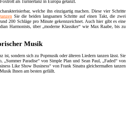
oxtrott als Turniertanz in Europa getanzt.
arakterisierbar, welche ihn einzigartig machen. Diese vier Schritte
t
tanzen
Sie die beiden langsamen Schritte auf einen Takt, die zwei
 rund 200 Schläge pro Minute gekennzeichnet. Auch hier gibt es eine
median Harmonists, über „moderne Klassiker“ wie Max Raabe, bis zu
torischer Musik
tanz ist, sondern sich zu Popmusik oder älteren Liedern tanzen lässt. Sie
Sido, „Summer Paradise“ von Simple Plan und Sean Paul, „Faded“ von
iness Like Show Business“ von Frank Sinatra gleichermaßen tanzen
 Musik Ihnen am besten gefällt.