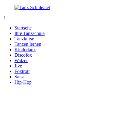
Zurück
zum
Inhalt
Tanz-
Ihre
Schule.net
Tanzschule
Startseite
im
Ihre Tanzschule
Internet
Tanzkurse
Tanzen lernen
Kindertanz
Discofox
Walzer
Jive
Foxtrott
Salsa
Hip-Hop