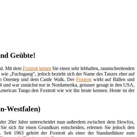
und Geübte!
tal. Mit dem
Foxtrott
lernen
Sie einen sehr lebhaften, raumschreitenden
 wie „Fuchsgang“, jedoch bezieht sich der Name des Tanzes eher auf
dem Onestep und dem Castle Walk. Der
Foxtrott
wirkt auf Bällen und
14 und war zunächst nur in Nordamerika, genauer gesagt in den USA,
American Tango den Foxtrott wie wir ihn heute kennen. Heute ist der
in-Westfalen)
g der 20er Jahre unterscheidet man außerdem zwischen dem Slowfox,
Sie sich für einen Grundkurs entscheiden, erlernen Sie jedoch den
. Seit 1963 gehört der Foxtrott als einer der Standardtänze zum