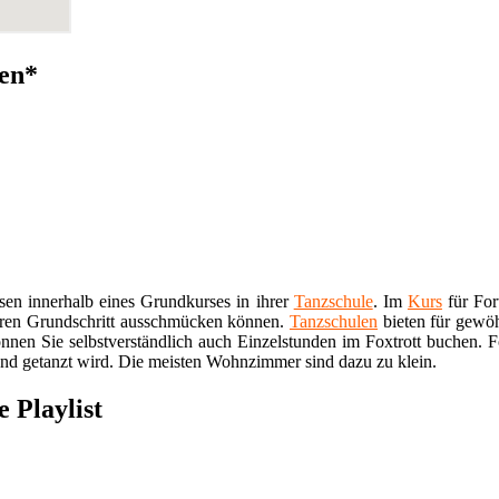
zen*
sen innerhalb eines Grundkurses in ihrer
Tanzschule
. Im
Kurs
für For
ihren Grundschritt ausschmücken können.
Tanzschulen
bieten für gewöh
nnen Sie selbstverständlich auch Einzelstunden im Foxtrott buchen. F
end getanzt wird. Die meisten Wohnzimmer sind dazu zu klein.
 Playlist