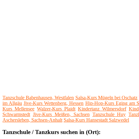
Tanzschule Babenhausen, Westfalen
Salsa-Kurs Mügeln bei Oschatz
im Allgäu
Jive-Kurs Wettenberg, Hessen
Hip-Hop-Kurs Eging am S
Kurs Mellensee
Walzer-Kurs Plaidt
Kindertanz Wilmersdorf
Kind
Schwarmstedt
Jive-Kurs Meißen, Sachsen
Tanzschule Huy
Tanz
Aschersleben, Sachsen-Anhalt
Salsa-Kurs Hansestadt Salzwedel
Tanzschule / Tanzkurs suchen in (Ort):