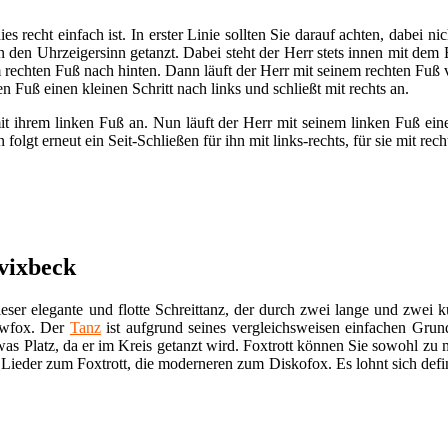
ies recht einfach ist. In erster Linie sollten Sie darauf achten, dabei 
n den Uhrzeigersinn getanzt. Dabei steht der Herr stets innen mit de
 rechten Fuß nach hinten. Dann läuft der Herr mit seinem rechten Fuß v
 Fuß einen kleinen Schritt nach links und schließt mit rechts an.
mit ihrem linken Fuß an. Nun läuft der Herr mit seinem linken Fuß ei
folgt erneut ein Seit-Schließen für ihn mit links-rechts, für sie mit recht
vixbeck
eser elegante und flotte Schreittanz, der durch zwei lange und zwei k
lowfox. Der
Tanz
ist aufgrund seines vergleichsweisen einfachen Grund
was Platz, da er im Kreis getanzt wird. Foxtrott können Sie sowohl zu 
 Lieder zum Foxtrott, die moderneren zum Diskofox. Es lohnt sich defi