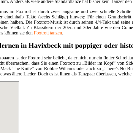
mm. Anders als viele andere Standardtänze hat bisher kein Tänzer den F
us im Foxtrott ist durch zwei langsame und zwei schnelle Schritte ch
r eineinhalb Takte (sechs Schläge) hinweg: Für einen Grundschrit
einen halben. Die Foxtrott-Musik ist durch seinen 4/4-Takt und seine
lische Vielfalt. Zu Klassikern der 20er- und 30er Jahre wie den Co
ms können sie den
Foxtrott tanzen
.
 lernen in Havixbeck mit poppiger oder his
paaren ist der Foxtrott sehr beliebt, da er nicht nur ein flotter Schreit
eicht überraschen, dass Sie einen Foxtrott zu „Bilder im Kopf“ von 
„Mack The Knife“ von Robbie Williams oder auch zu „There’s No Bus
etwas ältere Lieder. Doch es ist Ihnen als Tanzpaar überlassen, welche