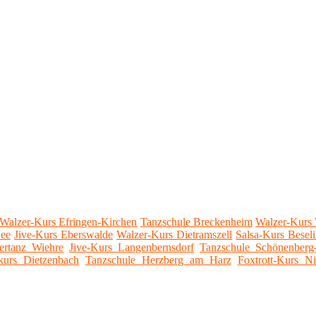
Walzer-Kurs Efringen-Kirchen
Tanzschule Breckenheim
Walzer-Kurs 
ee
Jive-Kurs Eberswalde
Walzer-Kurs Dietramszell
Salsa-Kurs Besel
ertanz Wiehre
Jive-Kurs Langenbernsdorf
Tanzschule Schönenberg
kurs Dietzenbach
Tanzschule Herzberg am Harz
Foxtrott-Kurs Ni