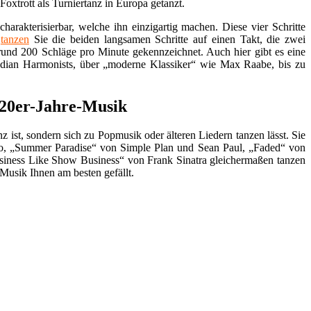
oxtrott als Turniertanz in Europa getanzt.
arakterisierbar, welche ihn einzigartig machen. Diese vier Schritte
t
tanzen
Sie die beiden langsamen Schritte auf einen Takt, die zwei
 rund 200 Schläge pro Minute gekennzeichnet. Auch hier gibt es eine
median Harmonists, über „moderne Klassiker“ wie Max Raabe, bis zu
 20er-Jahre-Musik
tanz ist, sondern sich zu Popmusik oder älteren Liedern tanzen lässt. Sie
Sido, „Summer Paradise“ von Simple Plan und Sean Paul, „Faded“ von
iness Like Show Business“ von Frank Sinatra gleichermaßen tanzen
 Musik Ihnen am besten gefällt.