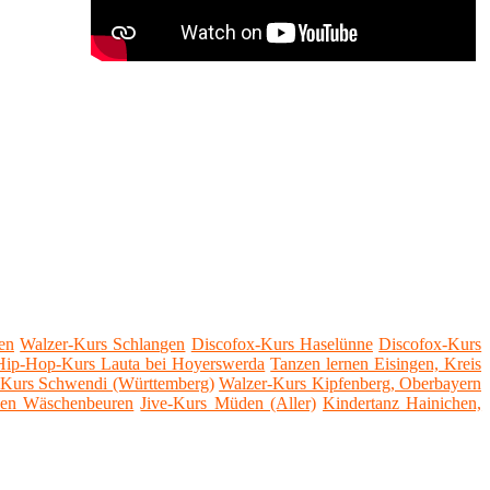
en
Walzer-Kurs Schlangen
Discofox-Kurs Haselünne
Discofox-Kurs
Hip-Hop-Kurs Lauta bei Hoyerswerda
Tanzen lernen Eisingen, Kreis
t-Kurs Schwendi (Württemberg)
Walzer-Kurs Kipfenberg, Oberbayern
nen Wäschenbeuren
Jive-Kurs Müden (Aller)
Kindertanz Hainichen,