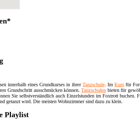
zen*
g
sen innerhalb eines Grundkurses in ihrer
Tanzschule
. Im
Kurs
für For
ihren Grundschritt ausschmücken können.
Tanzschulen
bieten für gewöh
nnen Sie selbstverständlich auch Einzelstunden im Foxtrott buchen. F
end getanzt wird. Die meisten Wohnzimmer sind dazu zu klein.
 Playlist