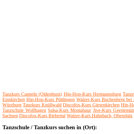
Tanzkurs Cappeln (Oldenburg)
Hip-Hop-Kurs Hermannsburg
Tanze
Emskirchen
Hip-Hop-Kurs Püttlingen
Walzer-Kurs Buchenberg bei 
Würzburg
Tanzkurs Knüllwald
Discofox-Kurs Giesenkirchen
Hip-Ho
Tanzschule Wolfhagen
Salsa-Kurs Montabaur
Jive-Kurs Geestemü
Sachsen
Discofox-Kurs Biebertal
Walzer-Kurs Hahnbach, Oberpfalz
Tanzschule / Tanzkurs suchen in (Ort):