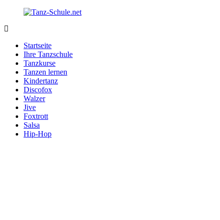
Zurück
zum
Inhalt
Tanz-
Ihre
Schule.net
Tanzschule
Startseite
im
Ihre Tanzschule
Internet
Tanzkurse
Tanzen lernen
Kindertanz
Discofox
Walzer
Jive
Foxtrott
Salsa
Hip-Hop