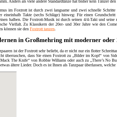
mm. Anders als viele andere Standardtänze hat bisher kein Tänzer den F
us im Foxtrott ist durch zwei langsame und zwei schnelle Schritte ch
r eineinhalb Takte (sechs Schläge) hinweg: Für einen Grundschrit
einen halben. Die Foxtrott-Musik ist durch seinen 4/4-Takt und seine
lische Vielfalt. Zu Klassikern der 20er- und 30er Jahre wie den Co
ms können sie den
Foxtrott tanzen
.
 lernen in Großmehring mit moderner oder
paaren ist der Foxtrott sehr beliebt, da er nicht nur ein flotter Schreit
eicht überraschen, dass Sie einen Foxtrott zu „Bilder im Kopf“ von 
„Mack The Knife“ von Robbie Williams oder auch zu „There’s No Bus
etwas ältere Lieder. Doch es ist Ihnen als Tanzpaar überlassen, welche