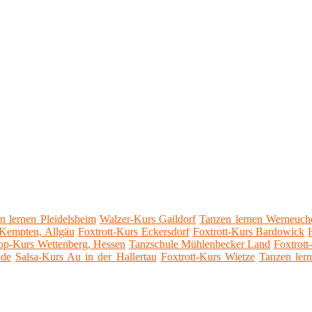
n lernen Pleidelsheim
Walzer-Kurs Gaildorf
Tanzen lernen Werneuch
Kempten, Allgäu
Foxtrott-Kurs Eckersdorf
Foxtrott-Kurs Bardowick
p-Kurs Wettenberg, Hessen
Tanzschule Mühlenbecker Land
Foxtrot
nde
Salsa-Kurs Au in der Hallertau
Foxtrott-Kurs Wietze
Tanzen ler