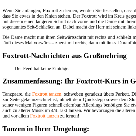
Wenn Sie anfangen, Foxtrott zu lernen, werden Sie feststellen, dass d
dass Sie etwas in den Knien stehen. Der Foxtrott wird im Kreis gege
mit diesem einen längeren Schritt nach vorne und die Dame mit ihrem
sogenanntes Seit-Schließen an. Dabei macht der Herr mit seinem linken
Die Dame macht nun ihren Seitwärtsschritt mit rechts und schließt 
läuft dieses Mal vorwärts – zuerst mit rechts, dann mit links. Daraufhin 
Foxtrott-Nachrichten aus Großmehring
Der Feed hat keine Einträge.
Zusammenfassung: Ihr Foxtrott-Kurs in 
Tanzpaare, die
Foxtrott tanzen
, schweben geradezu übers Parkett. Di
zur Seite gekennzeichnet ist, ähnelt dem Quickstepp sowie dem S
seiner wenigen Figuren schnell erlernbar. Allerdings benötigen Sie et
auch zu älterer Musik im 4/4-Takt tanzen. Wir bevorzugen die älteren
und vor allem
Foxtrott tanzen
zu lernen!
Tanzen in Ihrer Umgebung: