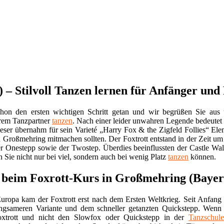
– Stilvoll Tanzen lernen für Anfänger und 
on den ersten wichtigen Schritt getan und wir begrüßen Sie aus
hrem Tanzpartner
tanzen
. Nach einer leider unwahren Legende bedeutet
ieser übernahm für sein Varieté „Harry Fox & the Zigfeld Follies“ 
 Großmehring mitmachen sollten. Der Foxtrott entstand in der Zeit u
der Onestepp sowie der Twostep. Überdies beeinflussten der Castle Wa
n Sie nicht nur bei viel, sondern auch bei wenig Platz
tanzen
können.
e beim Foxrott-Kurs in Großmehring (Bayer
uropa kam der Foxtrott erst nach dem Ersten Weltkrieg. Seit Anfan
angsameren Variante und dem schneller getanzten Quickstepp. Wenn 
Foxtrott und nicht den Slowfox oder Quickstepp in der
Tanzschule