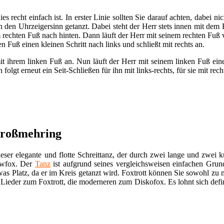
ies recht einfach ist. In erster Linie sollten Sie darauf achten, dabei 
n den Uhrzeigersinn getanzt. Dabei steht der Herr stets innen mit de
 rechten Fuß nach hinten. Dann läuft der Herr mit seinem rechten Fuß v
 Fuß einen kleinen Schritt nach links und schließt mit rechts an.
mit ihrem linken Fuß an. Nun läuft der Herr mit seinem linken Fuß ei
folgt erneut ein Seit-Schließen für ihn mit links-rechts, für sie mit recht
Großmehring
eser elegante und flotte Schreittanz, der durch zwei lange und zwei k
lowfox. Der
Tanz
ist aufgrund seines vergleichsweisen einfachen Grund
was Platz, da er im Kreis getanzt wird. Foxtrott können Sie sowohl zu 
 Lieder zum Foxtrott, die moderneren zum Diskofox. Es lohnt sich defi