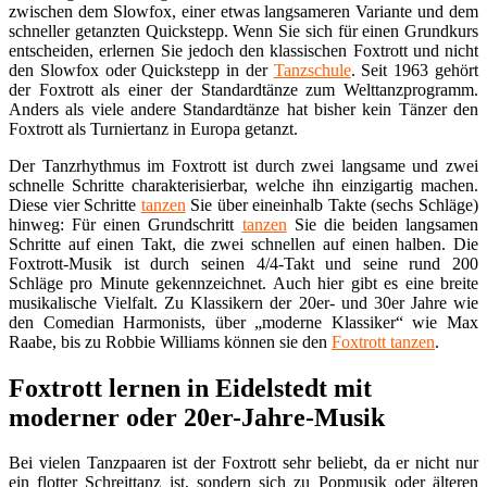
zwischen dem Slowfox, einer etwas langsameren Variante und dem
schneller getanzten Quickstepp. Wenn Sie sich für einen Grundkurs
entscheiden, erlernen Sie jedoch den klassischen Foxtrott und nicht
den Slowfox oder Quickstepp in der
Tanzschule
. Seit 1963 gehört
der Foxtrott als einer der Standardtänze zum Welttanzprogramm.
Anders als viele andere Standardtänze hat bisher kein Tänzer den
Foxtrott als Turniertanz in Europa getanzt.
Der Tanzrhythmus im Foxtrott ist durch zwei langsame und zwei
schnelle Schritte charakterisierbar, welche ihn einzigartig machen.
Diese vier Schritte
tanzen
Sie über eineinhalb Takte (sechs Schläge)
hinweg: Für einen Grundschritt
tanzen
Sie die beiden langsamen
Schritte auf einen Takt, die zwei schnellen auf einen halben. Die
Foxtrott-Musik ist durch seinen 4/4-Takt und seine rund 200
Schläge pro Minute gekennzeichnet. Auch hier gibt es eine breite
musikalische Vielfalt. Zu Klassikern der 20er- und 30er Jahre wie
den Comedian Harmonists, über „moderne Klassiker“ wie Max
Raabe, bis zu Robbie Williams können sie den
Foxtrott tanzen
.
Foxtrott lernen in Eidelstedt mit
moderner oder 20er-Jahre-Musik
Bei vielen Tanzpaaren ist der Foxtrott sehr beliebt, da er nicht nur
ein flotter Schreittanz ist, sondern sich zu Popmusik oder älteren