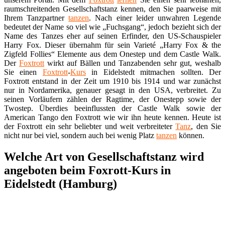
raumschreitenden Gesellschaftstanz kennen, den Sie paarweise mit
Ihrem Tanzpartner
tanzen
. Nach einer leider unwahren Legende
bedeutet der Name so viel wie „Fuchsgang“, jedoch bezieht sich der
Name des Tanzes eher auf seinen Erfinder, den US-Schauspieler
Harry Fox. Dieser übernahm für sein Varieté „Harry Fox & the
Zigfeld Follies“ Elemente aus dem Onestep und dem Castle Walk.
Der
Foxtrott
wirkt auf Bällen und Tanzabenden sehr gut, weshalb
Sie einen
Foxtrott
-
Kurs
in Eidelstedt mitmachen sollten. Der
Foxtrott entstand in der Zeit um 1910 bis 1914 und war zunächst
nur in Nordamerika, genauer gesagt in den USA, verbreitet. Zu
seinen Vorläufern zählen der Ragtime, der Onestepp sowie der
Twostep. Überdies beeinflussten der Castle Walk sowie der
American Tango den Foxtrott wie wir ihn heute kennen. Heute ist
der Foxtrott ein sehr beliebter und weit verbreiteter
Tanz
, den Sie
nicht nur bei viel, sondern auch bei wenig Platz
tanzen
können.
Welche Art von Gesellschaftstanz wird
angeboten beim Foxrott-Kurs in
Eidelstedt (Hamburg)