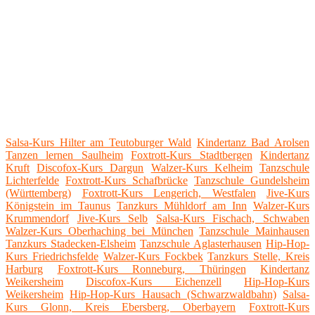
Salsa-Kurs Hilter am Teutoburger Wald
Kindertanz Bad Arolsen
Tanzen lernen Saulheim
Foxtrott-Kurs Stadtbergen
Kindertanz
Kruft
Discofox-Kurs Dargun
Walzer-Kurs Kelheim
Tanzschule
Lichterfelde
Foxtrott-Kurs Schafbrücke
Tanzschule Gundelsheim
(Württemberg)
Foxtrott-Kurs Lengerich, Westfalen
Jive-Kurs
Königstein im Taunus
Tanzkurs Mühldorf am Inn
Walzer-Kurs
Krummendorf
Jive-Kurs Selb
Salsa-Kurs Fischach, Schwaben
Walzer-Kurs Oberhaching bei München
Tanzschule Mainhausen
Tanzkurs Stadecken-Elsheim
Tanzschule Aglasterhausen
Hip-Hop-
Kurs Friedrichsfelde
Walzer-Kurs Fockbek
Tanzkurs Stelle, Kreis
Harburg
Foxtrott-Kurs Ronneburg, Thüringen
Kindertanz
Weikersheim
Discofox-Kurs Eichenzell
Hip-Hop-Kurs
Weikersheim
Hip-Hop-Kurs Hausach (Schwarzwaldbahn)
Salsa-
Kurs Glonn, Kreis Ebersberg, Oberbayern
Foxtrott-Kurs