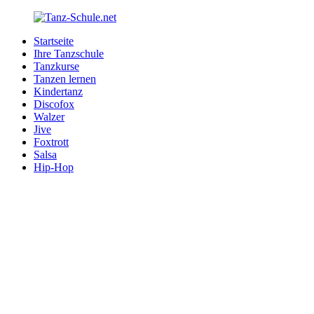
Zurück
zum
Startseite
Inhalt
Tanz-
Ihre
Ihre Tanzschule
Schule.net
Tanzschule
Tanzkurse
im
Tanzen lernen
Internet
Kindertanz
Discofox
Walzer
Jive
Foxtrott
Salsa
Hip-Hop