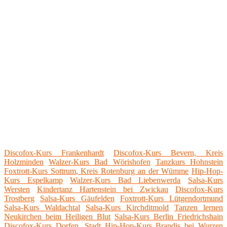
Discofox-Kurs Frankenhardt
Discofox-Kurs Bevern, Kreis
Holzminden
Walzer-Kurs Bad Wörishofen
Tanzkurs Hohnstein
Foxtrott-Kurs Sottrum, Kreis Rotenburg an der Wümme
Hip-Hop-
Kurs Espelkamp
Walzer-Kurs Bad Liebenwerda
Salsa-Kurs
Wersten
Kindertanz Hartenstein bei Zwickau
Discofox-Kurs
Trostberg
Salsa-Kurs Gäufelden
Foxtrott-Kurs Lütgendortmund
Salsa-Kurs Waldachtal
Salsa-Kurs Kirchditmold
Tanzen lernen
Neukirchen beim Heiligen Blut
Salsa-Kurs Berlin Friedrichshain
Discofox-Kurs Dorfen, Stadt
Hip-Hop-Kurs Brandis bei Wurzen