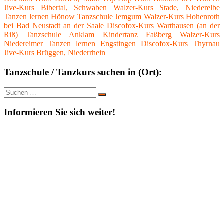
Jive-Kurs Bibertal, Schwaben
Walzer-Kurs Stade, Niederelbe
Tanzen lernen Hönow
Tanzschule Jemgum
Walzer-Kurs Hohenroth
bei Bad Neustadt an der Saale
Discofox-Kurs Warthausen (an der
Riß)
Tanzschule Anklam
Kindertanz Faßberg
Walzer-Kurs
Niedereimer
Tanzen lernen Engstingen
Discofox-Kurs Thyrnau
Jive-Kurs Brüggen, Niederrhein
Tanzschule / Tanzkurs suchen in (Ort):
Suche
Suchen
nach:
Informieren Sie sich weiter!