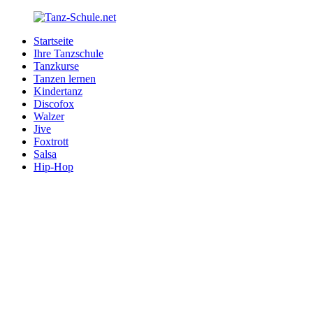
Zurück
zum
Startseite
Inhalt
Tanz-
Ihre
Ihre Tanzschule
Schule.net
Tanzschule
Tanzkurse
im
Tanzen lernen
Internet
Kindertanz
Discofox
Walzer
Jive
Foxtrott
Salsa
Hip-Hop