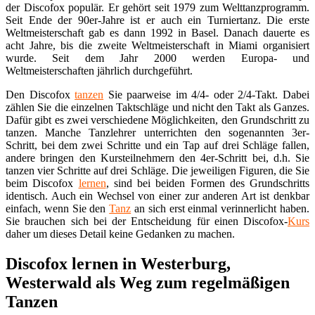
der Discofox populär. Er gehört seit 1979 zum Welttanzprogramm.
Seit Ende der 90er-Jahre ist er auch ein Turniertanz. Die erste
Weltmeisterschaft gab es dann 1992 in Basel. Danach dauerte es
acht Jahre, bis die zweite Weltmeisterschaft in Miami organisiert
wurde. Seit dem Jahr 2000 werden Europa- und
Weltmeisterschaften jährlich durchgeführt.
Den Discofox
tanzen
Sie paarweise im 4/4- oder 2/4-Takt. Dabei
zählen Sie die einzelnen Taktschläge und nicht den Takt als Ganzes.
Dafür gibt es zwei verschiedene Möglichkeiten, den Grundschritt zu
tanzen. Manche Tanzlehrer unterrichten den sogenannten 3er-
Schritt, bei dem zwei Schritte und ein Tap auf drei Schläge fallen,
andere bringen den Kursteilnehmern den 4er-Schritt bei, d.h. Sie
tanzen vier Schritte auf drei Schläge. Die jeweiligen Figuren, die Sie
beim Discofox
lernen
, sind bei beiden Formen des Grundschritts
identisch. Auch ein Wechsel von einer zur anderen Art ist denkbar
einfach, wenn Sie den
Tanz
an sich erst einmal verinnerlicht haben.
Sie brauchen sich bei der Entscheidung für einen Discofox-
Kurs
daher um dieses Detail keine Gedanken zu machen.
Discofox lernen in Westerburg,
Westerwald als Weg zum regelmäßigen
Tanzen