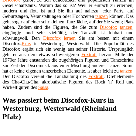
Gesellschaftstanz. Warum das so ist? Weil er einfach zu erlernen,
modern und flott ist und Sie ihn auf nahezu jeder Party, auf
Geburtstagen, Veranstaltungen oder Hochzeiten
tanzen
können. Das
geht sogar auf einer sehr kleinen Tanzfläche, auf der Sie wenig Platz
haben. Zudem sind die Figuren, die Sie zum
Discofox
tanzen
,
eingängig und sehr vielfältig, der Tanzstil ist lebhaft und
schwungvoll. Den
Discofox
lernen
Sie am besten mit einem
Discofox-
Kurs
in Westerburg, Westerwald. Die Popularität des
Discofox ergibt sich ein wenig aus seiner Historie. Ursprünglich
geht er aus dem etwas schwierigeren
Foxtrott
hervor. Mitte der
1970er Jahre entstanden die zugehörigen Figuren und Tanzschritte
zur Zeit der Discomusik aus einer Mischung anderer Tänze. Somit
hat er keine eigenen tänzerischen Elemente, ist aber leicht zu
tanzen
.
Der Discofox vereint die Tanzhaltung des
Foxtrott
, Drehelemente
des Cha-Cha-Cha, akrobatische Figuren des Rock ’n’ Roll und
Wickelfiguren des
Salsa
.
Was passiert beim Discofox-Kurs in
Westerburg, Westerwald (Rheinland-
Pfalz)