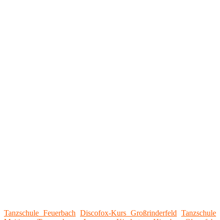
Tanzschule Feuerbach
Discofox-Kurs Großrinderfeld
Tanzschule