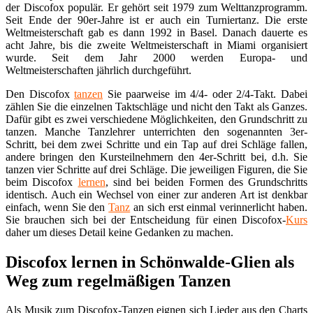
der Discofox populär. Er gehört seit 1979 zum Welttanzprogramm.
Seit Ende der 90er-Jahre ist er auch ein Turniertanz. Die erste
Weltmeisterschaft gab es dann 1992 in Basel. Danach dauerte es
acht Jahre, bis die zweite Weltmeisterschaft in Miami organisiert
wurde. Seit dem Jahr 2000 werden Europa- und
Weltmeisterschaften jährlich durchgeführt.
Den Discofox
tanzen
Sie paarweise im 4/4- oder 2/4-Takt. Dabei
zählen Sie die einzelnen Taktschläge und nicht den Takt als Ganzes.
Dafür gibt es zwei verschiedene Möglichkeiten, den Grundschritt zu
tanzen. Manche Tanzlehrer unterrichten den sogenannten 3er-
Schritt, bei dem zwei Schritte und ein Tap auf drei Schläge fallen,
andere bringen den Kursteilnehmern den 4er-Schritt bei, d.h. Sie
tanzen vier Schritte auf drei Schläge. Die jeweiligen Figuren, die Sie
beim Discofox
lernen
, sind bei beiden Formen des Grundschritts
identisch. Auch ein Wechsel von einer zur anderen Art ist denkbar
einfach, wenn Sie den
Tanz
an sich erst einmal verinnerlicht haben.
Sie brauchen sich bei der Entscheidung für einen Discofox-
Kurs
daher um dieses Detail keine Gedanken zu machen.
Discofox lernen in Schönwalde-Glien als
Weg zum regelmäßigen Tanzen
Als Musik zum Discofox-Tanzen eignen sich Lieder aus den Charts