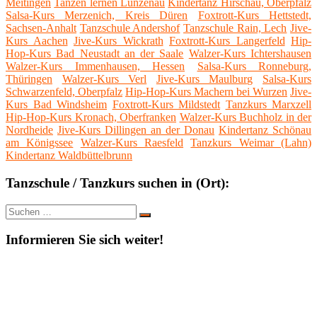
Meitingen
Tanzen lernen Lunzenau
Kindertanz Hirschau, Oberpfalz
Salsa-Kurs Merzenich, Kreis Düren
Foxtrott-Kurs Hettstedt,
Sachsen-Anhalt
Tanzschule Andershof
Tanzschule Rain, Lech
Jive-
Kurs Aachen
Jive-Kurs Wickrath
Foxtrott-Kurs Langerfeld
Hip-
Hop-Kurs Bad Neustadt an der Saale
Walzer-Kurs Ichtershausen
Walzer-Kurs Immenhausen, Hessen
Salsa-Kurs Ronneburg,
Thüringen
Walzer-Kurs Verl
Jive-Kurs Maulburg
Salsa-Kurs
Schwarzenfeld, Oberpfalz
Hip-Hop-Kurs Machern bei Wurzen
Jive-
Kurs Bad Windsheim
Foxtrott-Kurs Mildstedt
Tanzkurs Marxzell
Hip-Hop-Kurs Kronach, Oberfranken
Walzer-Kurs Buchholz in der
Nordheide
Jive-Kurs Dillingen an der Donau
Kindertanz Schönau
am Königssee
Walzer-Kurs Raesfeld
Tanzkurs Weimar (Lahn)
Kindertanz Waldbüttelbrunn
Tanzschule / Tanzkurs suchen in (Ort):
Suche
Suchen
nach:
Informieren Sie sich weiter!