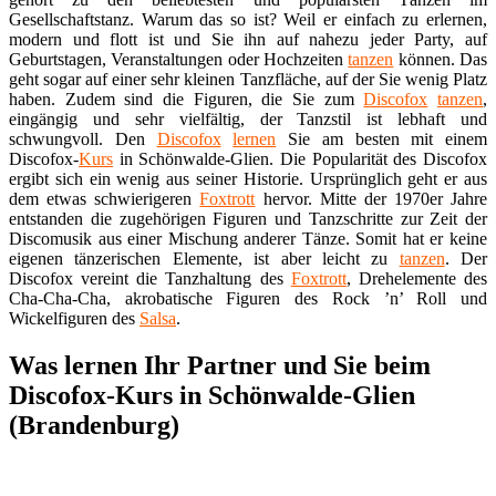
Gesellschaftstanz. Warum das so ist? Weil er einfach zu erlernen,
modern und flott ist und Sie ihn auf nahezu jeder Party, auf
Geburtstagen, Veranstaltungen oder Hochzeiten
tanzen
können. Das
geht sogar auf einer sehr kleinen Tanzfläche, auf der Sie wenig Platz
haben. Zudem sind die Figuren, die Sie zum
Discofox
tanzen
,
eingängig und sehr vielfältig, der Tanzstil ist lebhaft und
schwungvoll. Den
Discofox
lernen
Sie am besten mit einem
Discofox-
Kurs
in Schönwalde-Glien. Die Popularität des Discofox
ergibt sich ein wenig aus seiner Historie. Ursprünglich geht er aus
dem etwas schwierigeren
Foxtrott
hervor. Mitte der 1970er Jahre
entstanden die zugehörigen Figuren und Tanzschritte zur Zeit der
Discomusik aus einer Mischung anderer Tänze. Somit hat er keine
eigenen tänzerischen Elemente, ist aber leicht zu
tanzen
. Der
Discofox vereint die Tanzhaltung des
Foxtrott
, Drehelemente des
Cha-Cha-Cha, akrobatische Figuren des Rock ’n’ Roll und
Wickelfiguren des
Salsa
.
Was lernen Ihr Partner und Sie beim
Discofox-Kurs in Schönwalde-Glien
(Brandenburg)