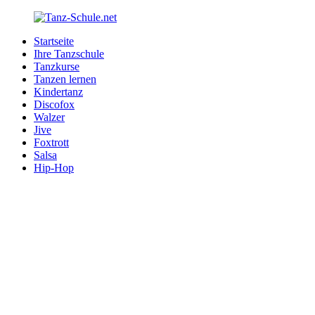
Zurück
zum
Startseite
Inhalt
Tanz-
Ihre
Ihre Tanzschule
Schule.net
Tanzschule
Tanzkurse
im
Tanzen lernen
Internet
Kindertanz
Discofox
Walzer
Jive
Foxtrott
Salsa
Hip-Hop