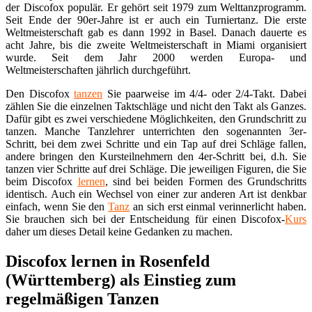
der Discofox populär. Er gehört seit 1979 zum Welttanzprogramm.
Seit Ende der 90er-Jahre ist er auch ein Turniertanz. Die erste
Weltmeisterschaft gab es dann 1992 in Basel. Danach dauerte es
acht Jahre, bis die zweite Weltmeisterschaft in Miami organisiert
wurde. Seit dem Jahr 2000 werden Europa- und
Weltmeisterschaften jährlich durchgeführt.
Den Discofox
tanzen
Sie paarweise im 4/4- oder 2/4-Takt. Dabei
zählen Sie die einzelnen Taktschläge und nicht den Takt als Ganzes.
Dafür gibt es zwei verschiedene Möglichkeiten, den Grundschritt zu
tanzen. Manche Tanzlehrer unterrichten den sogenannten 3er-
Schritt, bei dem zwei Schritte und ein Tap auf drei Schläge fallen,
andere bringen den Kursteilnehmern den 4er-Schritt bei, d.h. Sie
tanzen vier Schritte auf drei Schläge. Die jeweiligen Figuren, die Sie
beim Discofox
lernen
, sind bei beiden Formen des Grundschritts
identisch. Auch ein Wechsel von einer zur anderen Art ist denkbar
einfach, wenn Sie den
Tanz
an sich erst einmal verinnerlicht haben.
Sie brauchen sich bei der Entscheidung für einen Discofox-
Kurs
daher um dieses Detail keine Gedanken zu machen.
Discofox lernen in Rosenfeld
(Württemberg) als Einstieg zum
regelmäßigen Tanzen