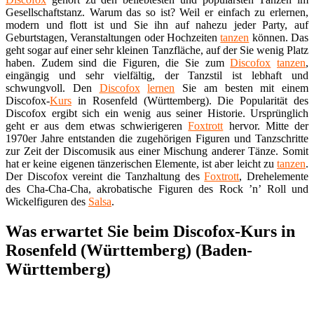
Gesellschaftstanz. Warum das so ist? Weil er einfach zu erlernen,
modern und flott ist und Sie ihn auf nahezu jeder Party, auf
Geburtstagen, Veranstaltungen oder Hochzeiten
tanzen
können. Das
geht sogar auf einer sehr kleinen Tanzfläche, auf der Sie wenig Platz
haben. Zudem sind die Figuren, die Sie zum
Discofox
tanzen
,
eingängig und sehr vielfältig, der Tanzstil ist lebhaft und
schwungvoll. Den
Discofox
lernen
Sie am besten mit einem
Discofox-
Kurs
in Rosenfeld (Württemberg). Die Popularität des
Discofox ergibt sich ein wenig aus seiner Historie. Ursprünglich
geht er aus dem etwas schwierigeren
Foxtrott
hervor. Mitte der
1970er Jahre entstanden die zugehörigen Figuren und Tanzschritte
zur Zeit der Discomusik aus einer Mischung anderer Tänze. Somit
hat er keine eigenen tänzerischen Elemente, ist aber leicht zu
tanzen
.
Der Discofox vereint die Tanzhaltung des
Foxtrott
, Drehelemente
des Cha-Cha-Cha, akrobatische Figuren des Rock ’n’ Roll und
Wickelfiguren des
Salsa
.
Was erwartet Sie beim Discofox-Kurs in
Rosenfeld (Württemberg) (Baden-
Württemberg)