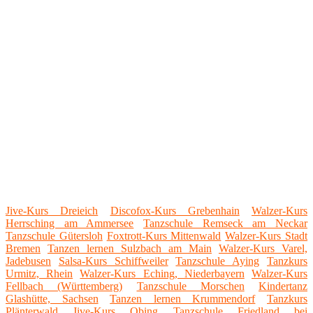
Jive-Kurs Dreieich
Discofox-Kurs Grebenhain
Walzer-Kurs
Herrsching am Ammersee
Tanzschule Remseck am Neckar
Tanzschule Gütersloh
Foxtrott-Kurs Mittenwald
Walzer-Kurs Stadt
Bremen
Tanzen lernen Sulzbach am Main
Walzer-Kurs Varel,
Jadebusen
Salsa-Kurs Schiffweiler
Tanzschule Aying
Tanzkurs
Urmitz, Rhein
Walzer-Kurs Eching, Niederbayern
Walzer-Kurs
Fellbach (Württemberg)
Tanzschule Morschen
Kindertanz
Glashütte, Sachsen
Tanzen lernen Krummendorf
Tanzkurs
Plänterwald
Jive-Kurs Obing
Tanzschule Friedland bei