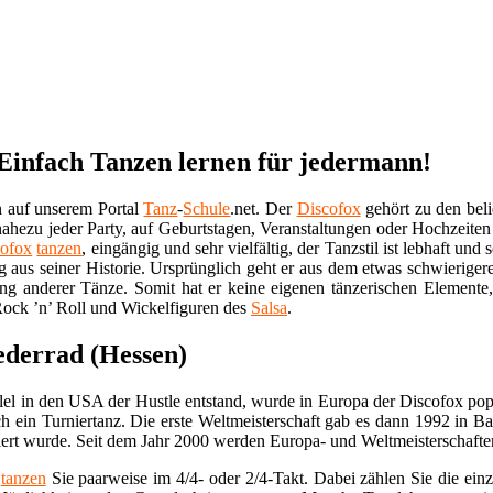
 Einfach Tanzen lernen für jedermann!
 auf unserem Portal
Tanz
-
Schule
.net. Der
Discofox
gehört zu den beli
f nahezu jeder Party, auf Geburtstagen, Veranstaltungen oder Hochzeite
cofox
tanzen
, eingängig und sehr vielfältig, der Tanzstil ist lebhaft u
ig aus seiner Historie. Ursprünglich geht er aus dem etwas schwierige
g anderer Tänze. Somit hat er keine eigenen tänzerischen Elemente, 
ock ’n’ Roll und Wickelfiguren des
Salsa
.
ederrad (Hessen)
el in den USA der Hustle entstand, wurde in Europa der Discofox pop
uch ein Turniertanz. Die erste Weltmeisterschaft gab es dann 1992 in Ba
ert wurde. Seit dem Jahr 2000 werden Europa- und Weltmeisterschaften
x
tanzen
Sie paarweise im 4/4- oder 2/4-Takt. Dabei zählen Sie die ein