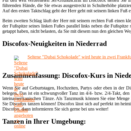
Für den weit verbreiteten 3er-Grundschritt im Discofox stehen Sie I
führenden Hände, die Sie etwas ausgestreckt in Schulterhöhe platzi
Auf den ersten Taktschlag geht der Herr geht mit seinem linken Fuß e
Beim zweiten Schlag läuft der Herr mit seinem rechten Fuß einen kle
der Fußspitze seines linken Fußes parallel links neben die Fußspitze
getappt haben, nicht belasten, da Sie mit diesem nun den gleichen W
Discofox-Neuigkeiten in Niederrad
Seltene "Dubai Schokolade" wird heute in zwei Frankfurt
Zusammenfassung: Discofox-Kurs in Nied
Wenn Sie auf Geburtstagen, Hochzeiten, Partys oder eben in der D
belegen. Das ist ein schwungvoller Tanz im 4/4- bzw. 2/4-Takt, den
lateinamerikanischen Tänze. Als Tanzmusik können Sie eine Menge L
Sie Discofox tanzen können! Discofox lässt sich auf perfekt im he
Discofox, dann informieren Sie sich gerne bei uns weiter!
Tanzen in Ihrer Umgebung: