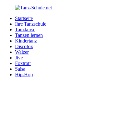
Zurück
zum
Startseite
Inhalt
Tanz-
Ihre
Ihre Tanzschule
Schule.net
Tanzschule
Tanzkurse
im
Tanzen lernen
Internet
Kindertanz
Discofox
Walzer
Jive
Foxtrott
Salsa
Hip-Hop