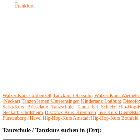
Walzer-Kurs Gröbenzell
Tanzkurs Obersulm
Walzer-Kurs Wiemelh
(Neckar)
Tanzen lernen Unterensingen
Kindertanz Loßburg
Discofo
Salsa-Kurs Brieselang
Tanzschule Tanna bei Schleiz
Hip-Hop-K
Neckarbischofsheim
Discofox-Kurs Kremmen
Jive-Kurs Diemelsta
Fürstenberg / Havel
Hip-Hop-Kurs Arnstadt
Hip-Hop-Kurs Bothfeld
Tanzschule / Tanzkurs suchen in (Ort):