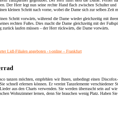
hrem Tanzpartner gegenüber. Der Herr führt stets die Dame. Ferner hä
eren. Der Herr legt nun seine rechte Hand flach zwischen Schulter un
inen kleinen Schritt nach vorne, wobei die Dame sich zur selben Zeit m
inen Schritt vorwärts, während die Dame wieder gleichzeitig mit ihrem
 seines rechten Fußes. Dies macht die Dame gleichzeitig mit der Fußspit
eg zurück laufen müssen – der Herr rückwärts, die Dame vorwärts.
er Lidl-Filialen angeboten - t-online – Frankfurt
errad
isco tanzen möchten, empfehlen wir Ihnen, unbedingt einen Discofox-
 Sie schnell erlernen können. Er vereint Tanzelemente verschiedener S
ieder aus den Charts verwenden. Sie werden überrascht sein auf wie 
imischen Wohnzimmer lernen, denn Sie brauchen wenig Platz. Haben Si