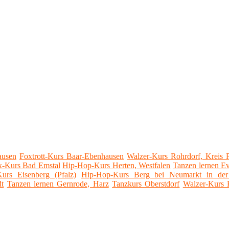
ausen
Foxtrott-Kurs Baar-Ebenhausen
Walzer-Kurs Rohrdorf, Kreis 
x-Kurs Bad Emstal
Hip-Hop-Kurs Herten, Westfalen
Tanzen lernen E
urs Eisenberg (Pfalz)
Hip-Hop-Kurs Berg bei Neumarkt in der
dt
Tanzen lernen Gernrode, Harz
Tanzkurs Oberstdorf
Walzer-Kurs K