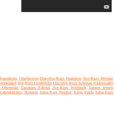
Rosenheim, Oberbayern
Discofox-Kurs Hagenow
Jive-Kurs Wernau
verswinkel
Jive-Kurs Großefehn
Discofox-Kurs Schönau (Odenwald)
 Oberpfalz
Tanzkurs Edertal
Jive-Kurs Wöllstadt
Tanzen lernen
altenkirchen, Holstein
Salsa-Kurs Neuhof, Kreis Fulda
Salsa-Kurs