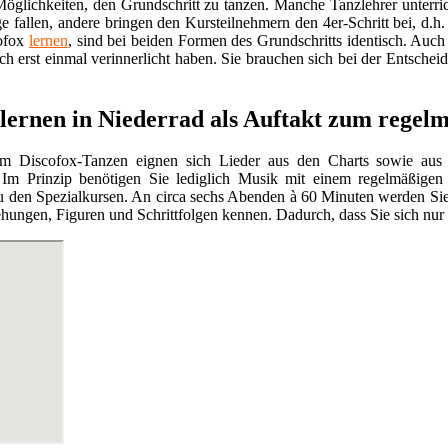
öglichkeiten, den Grundschritt zu tanzen. Manche Tanzlehrer unterric
ge fallen, andere bringen den Kursteilnehmern den 4er-Schritt bei, d.h. 
cofox
lernen
, sind bei beiden Formen des Grundschritts identisch. Auch
ch erst einmal verinnerlicht haben. Sie brauchen sich bei der Entschei
 lernen in Niederrad als Auftakt zum regel
m Discofox-Tanzen eignen sich Lieder aus den Charts sowie aus
Im Prinzip benötigen Sie lediglich Musik mit einem regelmäßigen 
 den Spezialkursen. An circa sechs Abenden à 60 Minuten werden Si
ehungen, Figuren und Schrittfolgen kennen. Dadurch, dass Sie sich nur