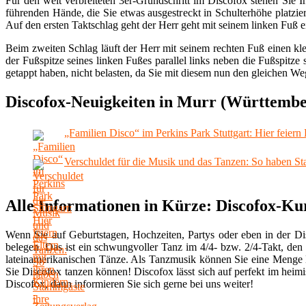
Für den weit verbreiteten 3er-Grundschritt im Discofox stehen Sie I
führenden Hände, die Sie etwas ausgestreckt in Schulterhöhe platzi
Auf den ersten Taktschlag geht der Herr geht mit seinem linken Fuß e
Beim zweiten Schlag läuft der Herr mit seinem rechten Fuß einen kle
der Fußspitze seines linken Fußes parallel links neben die Fußspitze
getappt haben, nicht belasten, da Sie mit diesem nun den gleichen W
Discofox-Neuigkeiten in Murr (Württembe
„Familien Disco“ im Perkins Park Stuttgart: Hier feiern
Verschuldet für die Musik und das Tanzen: So haben St
Alle Informationen in Kürze: Discofox-K
Wenn Sie auf Geburtstagen, Hochzeiten, Partys oder eben in der D
belegen. Das ist ein schwungvoller Tanz im 4/4- bzw. 2/4-Takt, den
lateinamerikanischen Tänze. Als Tanzmusik können Sie eine Menge L
Sie Discofox tanzen können! Discofox lässt sich auf perfekt im he
Discofox, dann informieren Sie sich gerne bei uns weiter!