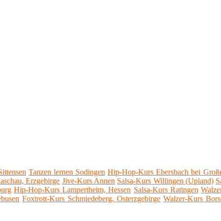
ittensen
Tanzen lernen Sodingen
Hip-Hop-Kurs Ebersbach bei Groß
aschau, Erzgebirge
Jive-Kurs Annen
Salsa-Kurs Willingen (Upland)
S
burg
Hip-Hop-Kurs Lampertheim, Hessen
Salsa-Kurs Ratingen
Walze
ebusen
Foxtrott-Kurs Schmiedeberg, Osterzgebirge
Walzer-Kurs Bors