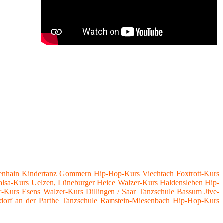
enhain
Kindertanz Gommern
Hip-Hop-Kurs Viechtach
Foxtrott-Kurs
alsa-Kurs Uelzen, Lüneburger Heide
Walzer-Kurs Haldensleben
Hip-
r-Kurs Esens
Walzer-Kurs Dillingen / Saar
Tanzschule Bassum
Jive-
dorf an der Parthe
Tanzschule Ramstein-Miesenbach
Hip-Hop-Kurs