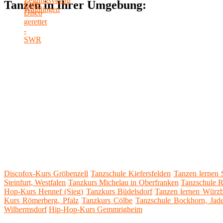
Tanzen in Ihrer Umgebung:
Discofox-Kurs Gröbenzell
Tanzschule Kiefersfelden
Tanzen lernen S
Steinfurt, Westfalen
Tanzkurs Michelau in Oberfranken
Tanzschule R
Hop-Kurs Hennef (Sieg)
Tanzkurs Büdelsdorf
Tanzen lernen Würz
Kurs Römerberg, Pfalz
Tanzkurs Cölbe
Tanzschule Bockhorn, Jad
Wilhermsdorf
Hip-Hop-Kurs Gemmrigheim