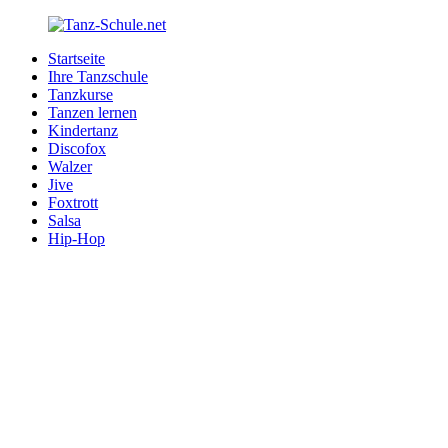
Zurück
zum
Startseite
Inhalt
Tanz-
Ihre
Ihre Tanzschule
Schule.net
Tanzschule
Tanzkurse
im
Tanzen lernen
Internet
Kindertanz
Discofox
Walzer
Jive
Foxtrott
Salsa
Hip-Hop