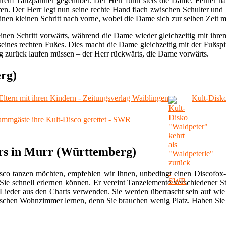
hrem Tanzpartner gegenüber. Der Herr führt stets die Dame. Ferner hä
eren. Der Herr legt nun seine rechte Hand flach zwischen Schulter un
inen kleinen Schritt nach vorne, wobei die Dame sich zur selben Zeit m
inen Schritt vorwärts, während die Dame wieder gleichzeitig mit ihrem
 seines rechten Fußes. Dies macht die Dame gleichzeitig mit der Fußspit
eg zurück laufen müssen – der Herr rückwärts, die Dame vorwärts.
rg)
 Eltern mit ihren Kindern - Zeitungsverlag Waiblingen
Kult-Disko
ammgäste ihre Kult-Disco gerettet - SWR
urs in Murr (Württemberg)
isco tanzen möchten, empfehlen wir Ihnen, unbedingt einen Discofox-
 Sie schnell erlernen können. Er vereint Tanzelemente verschiedener S
ieder aus den Charts verwenden. Sie werden überrascht sein auf wie 
imischen Wohnzimmer lernen, denn Sie brauchen wenig Platz. Haben Si