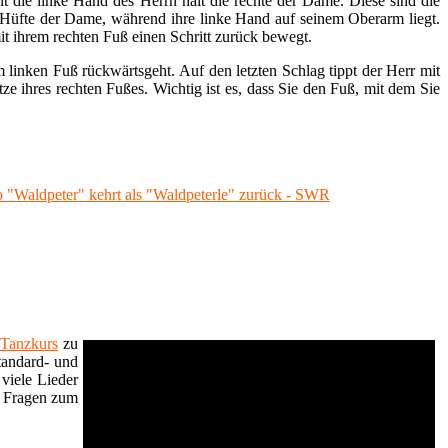
lt die linke Hand des Herrn hält die rechte der Dame. Diese sind die
d Hüfte der Dame, während ihre linke Hand auf seinem Oberarm liegt.
it ihrem rechten Fuß einen Schritt zurück bewegt.
 linken Fuß rückwärtsgeht. Auf den letzten Schlag tippt der Herr mit
ze ihres rechten Fußes. Wichtig ist es, dass Sie den Fuß, mit dem Sie
 "Waldpeter" kehrt als "Waldpeterle" zurück - SWR
Tanzkurs
zu
tandard- und
viele Lieder
e Fragen zum