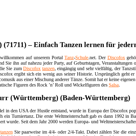
 (71711) – Einfach Tanzen lernen für jede
 willkommen auf unserem Portal
Tanz
-
Schule
.net. Der
Discofox
gehör
 und Sie ihn auf nahezu jeder Party, auf Geburtstagen, Veranstaltungen
 die Sie zum
Discofox
tanzen
, eingängig und sehr vielfältig, der Tanzs
scofox ergibt sich ein wenig aus seiner Historie. Ursprünglich geht 
comusik aus einer Mischung anderer Tänze. Somit hat er keine eigenen 
tische Figuren des Rock ’n’ Roll und Wickelfiguren des
Salsa
.
Murr (Württemberg) (Baden-Württemberg)
el in den USA der Hustle entstand, wurde in Europa der Discofox pop
uch ein Turniertanz. Die erste Weltmeisterschaft gab es dann 1992 in Ba
ert wurde. Seit dem Jahr 2000 werden Europa- und Weltmeisterschaften
x
tanzen
Sie paarweise im 4/4- oder 2/4-Takt. Dabei zählen Sie die ein