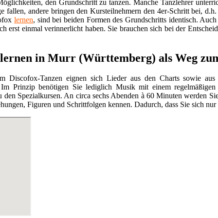
öglichkeiten, den Grundschritt zu tanzen. Manche Tanzlehrer unterric
ge fallen, andere bringen den Kursteilnehmern den 4er-Schritt bei, d.h. 
cofox
lernen
, sind bei beiden Formen des Grundschritts identisch. Auch
ch erst einmal verinnerlicht haben. Sie brauchen sich bei der Entschei
 lernen in Murr (Württemberg) als Weg zu
m Discofox-Tanzen eignen sich Lieder aus den Charts sowie aus
Im Prinzip benötigen Sie lediglich Musik mit einem regelmäßigen 
 den Spezialkursen. An circa sechs Abenden à 60 Minuten werden Si
ehungen, Figuren und Schrittfolgen kennen. Dadurch, dass Sie sich nur