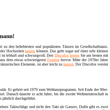
rmann!
t zu den beliebtesten und populärsten Tänzen im Gesellschaftstanz.
 oder Hochzeiten
tanzen
können. Das geht sogar auf einer sehr kleinen
til ist lebhaft und schwungvoll. Den
Discofox
lernen
Sie am besten mit
er aus dem etwas schwierigeren
Foxtrott
hervor. Mitte der 1970er Jahre
tänzerischen Elemente, ist aber leicht zu
tanzen
. Der Discofox vereint
ulär. Er gehört seit 1979 zum Welttanzprogramm. Seit Ende der 90er-
sel. Danach dauerte es acht Jahre, bis die zweite Weltmeisterschaft in
 jährlich durchgeführt.
zelnen Taktschläge und nicht den Takt als Ganzes. Dafür gibt es zwei