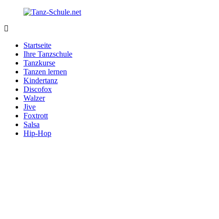
Zurück
zum
Inhalt
Tanz-
Ihre
Schule.net
Tanzschule
Startseite
im
Ihre Tanzschule
Internet
Tanzkurse
Tanzen lernen
Kindertanz
Discofox
Walzer
Jive
Foxtrott
Salsa
Hip-Hop