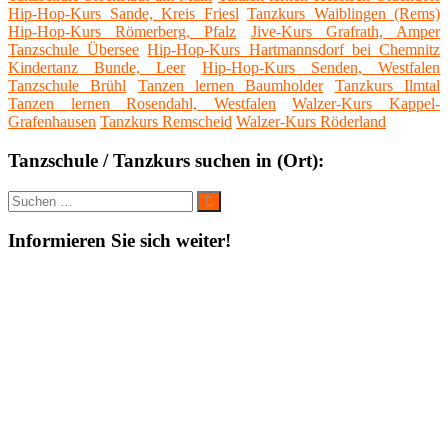
Hip-Hop-Kurs Sande, Kreis Friesl
Tanzkurs Waiblingen (Rems)
Hip-Hop-Kurs Römerberg, Pfalz
Jive-Kurs Grafrath, Amper
Tanzschule Übersee
Hip-Hop-Kurs Hartmannsdorf bei Chemnitz
Kindertanz Bunde, Leer
Hip-Hop-Kurs Senden, Westfalen
Tanzschule Brühl
Tanzen lernen Baumholder
Tanzkurs Ilmtal
Tanzen lernen Rosendahl, Westfalen
Walzer-Kurs Kappel-
Grafenhausen
Tanzkurs Remscheid
Walzer-Kurs Röderland
Tanzschule / Tanzkurs suchen in (Ort):
Suche
Suchen
nach:
Informieren Sie sich weiter!