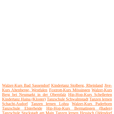
Walzer-Kurs Bad Sassendorf
Kindertanz Stolberg, Rheinland
Jive-
Kurs Altenberge, Westfalen
Foxtrott-Kurs Mössingen
Walzer-Kurs
Berg bei Neumarkt in der Oberpfalz
Hip-Hop-Kurs Schellerten
Kindertanz Haina (Kloster)
Tanzschule Schwalmstadt
Tanzen lernen
Schacht-Audorf
Tanzen lernen Lohra
Walzer-Kurs Paderborn
Tanzschule Elsterheide
Hip-Hop-Kurs Bermatingen (Baden)
Tanzschule Stockstadt am Main
Tanzen lernen Hessisch Oldendorf