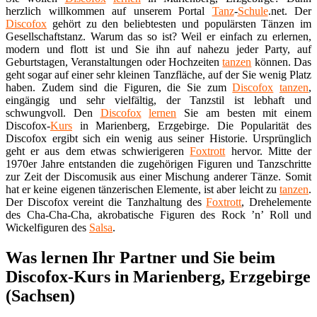
herzlich willkommen auf unserem Portal
Tanz
-
Schule
.net. Der
Discofox
gehört zu den beliebtesten und populärsten Tänzen im
Gesellschaftstanz. Warum das so ist? Weil er einfach zu erlernen,
modern und flott ist und Sie ihn auf nahezu jeder Party, auf
Geburtstagen, Veranstaltungen oder Hochzeiten
tanzen
können. Das
geht sogar auf einer sehr kleinen Tanzfläche, auf der Sie wenig Platz
haben. Zudem sind die Figuren, die Sie zum
Discofox
tanzen
,
eingängig und sehr vielfältig, der Tanzstil ist lebhaft und
schwungvoll. Den
Discofox
lernen
Sie am besten mit einem
Discofox-
Kurs
in Marienberg, Erzgebirge. Die Popularität des
Discofox ergibt sich ein wenig aus seiner Historie. Ursprünglich
geht er aus dem etwas schwierigeren
Foxtrott
hervor. Mitte der
1970er Jahre entstanden die zugehörigen Figuren und Tanzschritte
zur Zeit der Discomusik aus einer Mischung anderer Tänze. Somit
hat er keine eigenen tänzerischen Elemente, ist aber leicht zu
tanzen
.
Der Discofox vereint die Tanzhaltung des
Foxtrott
, Drehelemente
des Cha-Cha-Cha, akrobatische Figuren des Rock ’n’ Roll und
Wickelfiguren des
Salsa
.
Was lernen Ihr Partner und Sie beim
Discofox-Kurs in Marienberg, Erzgebirge
(Sachsen)